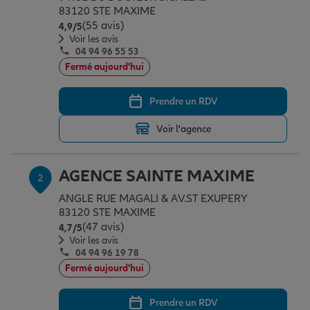
Épargne & retraite
Assurance emprunteur
Prévoyance et dépendance
Protection de la famille
83120 STE MAXIME
(55 avis)
Note de 4.9 sur 5
4,9
/5
Voir les avis
04 94 96 55 53
Vos projets
Assurance animal de compagnie
Protection juridique
Plan épargne retraite
Fermé aujourd'hui
Prendre un RDV
Conseil assurance
Assurance vie
Partir en vacances
Voir l'agence
Outre-mer
Placements financiers
Déménager
AGENCE SAINTE MAXIME
2
ANGLE RUE MAGALI & AV.ST EXUPERY
Professionnels
Investissements immobiliers
Changer de voiture
Assurance auto
83120 STE MAXIME
(47 avis)
Note de 4.7 sur 5
4,7
/5
Voir les avis
04 94 96 19 78
Allianz en France
Transmission
Départ à la retraite
Assurance habitation
Fermé aujourd'hui
Prendre un RDV
Préparer l’avenir
Le Pack Famille