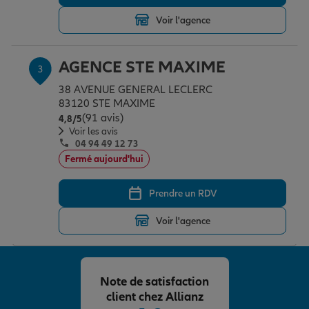
Voir l'agence
Garantie des accidents de la vie
AGENCE STE MAXIME
3
38 AVENUE GENERAL LECLERC
Assurance scolaire
83120 STE MAXIME
(91 avis)
Note de 4.8 sur 5
4,8
/5
Voir les avis
04 94 49 12 73
Protection juridique
Fermé aujourd'hui
Prendre un RDV
Retraite
Voir l'agence
Tous nos devis d'assurance
Note de satisfaction
client chez Allianz