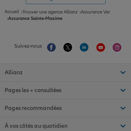
Accueil
Trouver une agence Allianz
Assurance Var
Assurance Sainte-Maxime
Aller sur la page Facebook de Allianz
Aller sur la page Twitter de All
Aller sur la page Linke
Aller sur la pa
Aller 
Suivez-nous
Allianz
Pages les + consultées
Pages recommandées
À vos côtés au quotidien