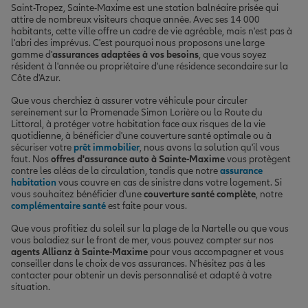
Saint-Tropez, Sainte-Maxime est une station balnéaire prisée qui
attire de nombreux visiteurs chaque année. Avec ses 14 000
habitants, cette ville offre un cadre de vie agréable, mais n'est pas à
l'abri des imprévus. C'est pourquoi nous proposons une large
gamme d'
assurances adaptées à vos besoins
, que vous soyez
résident à l'année ou propriétaire d'une résidence secondaire sur la
Côte d'Azur.
Que vous cherchiez à assurer votre véhicule pour circuler
sereinement sur la Promenade Simon Lorière ou la Route du
Littoral, à protéger votre habitation face aux risques de la vie
quotidienne, à bénéficier d'une couverture santé optimale ou à
sécuriser votre
prêt immobilier
, nous avons la solution qu'il vous
faut. Nos
offres d'assurance auto à Sainte-Maxime
vous protègent
contre les aléas de la circulation, tandis que notre
assurance
habitation
vous couvre en cas de sinistre dans votre logement. Si
vous souhaitez bénéficier d'une
couverture santé complète
, notre
complémentaire santé
est faite pour vous.
Que vous profitiez du soleil sur la plage de la Nartelle ou que vous
vous baladiez sur le front de mer, vous pouvez compter sur nos
agents Allianz à Sainte-Maxime
pour vous accompagner et vous
conseiller dans le choix de vos assurances. N'hésitez pas à les
contacter pour obtenir un devis personnalisé et adapté à votre
situation.