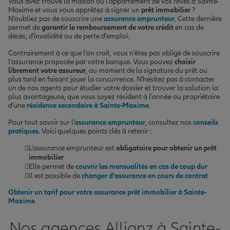
Vous avez trouvé la maison ou l'appartement de vos rêves à Sainte-
Maxime et vous vous apprêtez à signer un
prêt immobilier
?
N'oubliez pas de souscrire une
assurance emprunteur
. Cette dernière
permet de
garantir le remboursement de votre crédit
en cas de
décès, d'invalidité ou de perte d'emploi.
Contrairement à ce que l'on croit, vous n'êtes pas obligé de souscrire
l'assurance proposée par votre banque. Vous pouvez
choisir
librement votre assureur
, au moment de la signature du prêt ou
plus tard en faisant jouer la concurrence. N'hésitez pas à contacter
un de nos agents pour étudier votre dossier et trouver la solution la
plus avantageuse, que vous soyez résident à l'année ou propriétaire
d'une
résidence secondaire à Sainte-Maxime
.
Pour tout savoir sur l'
assurance emprunteur
, consultez nos
conseils
pratiques
. Voici quelques points clés à retenir :
L'assurance emprunteur est
obligatoire pour obtenir un prêt
immobilier
Elle permet de
couvrir les mensualités en cas de coup dur
Il est possible de
changer d'assurance en cours de contrat
Obtenir un tarif pour votre assurance prêt immobilier à Sainte-
Maxime
Nos agences Allianz à Sainte-