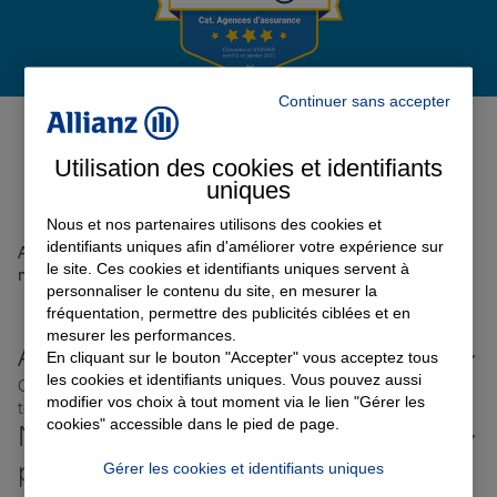
Garantie des accidents de la vie
Continuer sans accepter
Avis de l'agence Agence
SEURRE
0
Assurance scolaire
Utilisation des cookies et identifiants
Avis sur une période de 6 mois
uniques
Nous et nos partenaires utilisons des cookies et
Protection juridique
identifiants uniques afin d'améliorer votre expérience sur
Aucun avis sur votre agence n'a été retrouvé pour le
le site. Ces cookies et identifiants uniques servent à
moment
personnaliser le contenu du site, en mesurer la
fréquentation, permettre des publicités ciblées et en
Retraite
mesurer les performances.
Allianz proche de chez vous
En cliquant sur le bouton "Accepter" vous acceptez tous
les cookies et identifiants uniques. Vous pouvez aussi
Où que vous soyez en France, nos agences Allianz sont
Tous nos devis d'assurance
modifier vos choix à tout moment via le lien "Gérer les
toujours près de chez vous.
cookies" accessible dans le pied de page.
Nos offres d'assurance dans les
plus grandes villes de France
Gérer les cookies et identifiants uniques