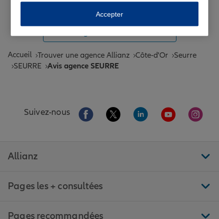
Toutes les agences Allianz de France
Accepter
Tous nos guides et conseils Allianz
Accueil
Trouver une agence Allianz
Côte-d'Or
Seurre
SEURRE
Avis agence SEURRE
Aller sur la page Facebook de Allianz
Aller sur la page Twitter de All
Aller sur la page Linke
Aller sur la pa
Aller 
Suivez-nous
Allianz
Pages les + consultées
Pages recommandées