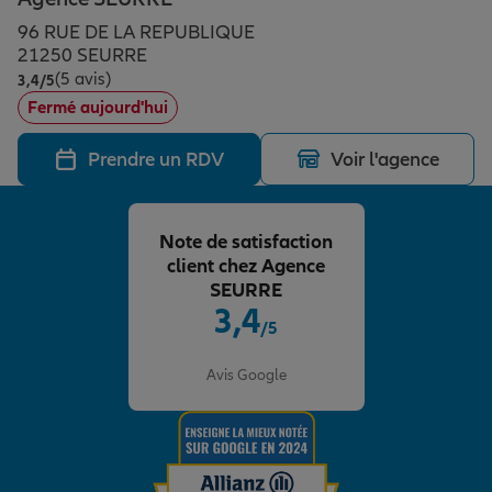
Épargne & retraite
Assurance emprunteur
Prévoyance et dépendance
Protection de la famille
96 RUE DE LA REPUBLIQUE
21250 SEURRE
(5 avis)
Note de 3.4 sur 5
3,4
/5
Vos projets
Assurance animal de compagnie
Protection juridique
Plan épargne retraite
Fermé aujourd'hui
Prendre un RDV
Voir l'agence
Conseil assurance
Assurance vie
Partir en vacances
Note de satisfaction
Outre-mer
Placements financiers
Déménager
client chez Agence
SEURRE
3,4
/5
Professionnels
Investissements immobiliers
Changer de voiture
Assurance auto
Note de 3.4 sur 5
Avis Google
Allianz en France
Transmission
Départ à la retraite
Assurance habitation
Préparer l’avenir
Le Pack Famille