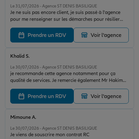
Note de 5 sur 5
Le 31/07/2026 - Agence ST DENIS BASILIQUE
Je ne suis pas encore client, je suis passé à l'agence
pour me renseigner sur les démarches pour résilier
mon assurance actuelle car mon assureur n'est plus
joignable. La conseillère (je n'ai pas son nom ) m'a très
Prendre un RDV
Voir l'agence
bien accueilli. Elle a pris le temps de répondre à toutes
mes questions avec le sourire et beaucoup de
gentillesse. Elle m'a même proposé un café, un petit
Khalid S.
geste qui fait vraiment plaisir. Merci pour votre accueil.
Note de 5 sur 5
Votre futur client.
Le 30/07/2026 - Agence ST DENIS BASILIQUE
je recommande cette agence notamment pour ça
qualité de services. Je remercie également Mr Hakim
qui a su me conseiller et m’accompagner.
Prendre un RDV
Voir l'agence
Mimoune A.
Note de 5 sur 5
Le 30/07/2026 - Agence ST DENIS BASILIQUE
Je viens de souscrire mon contrat RC