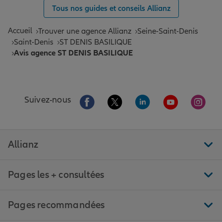
Tous nos guides et conseils Allianz
Accueil
Trouver une agence Allianz
Seine-Saint-Denis
Saint-Denis
ST DENIS BASILIQUE
Avis agence ST DENIS BASILIQUE
Aller sur la page Facebook de Allianz
Aller sur la page Twitter de All
Aller sur la page Linke
Aller sur la pa
Aller 
Suivez-nous
Allianz
Pages les + consultées
Pages recommandées