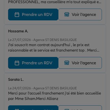
PROFESSIONNEL, ma conseillère m'a tout expliqué et
a validé mon contrat. Attestation établie sur le champ.
Merci Siham et Merci Allianz pour ce magnifique
Prendre un RDV
Voir l'agence
service. Je passerai la semaine prochaine assurer ma
voiture et mon appartement.
Hossame A.
Note de 5 sur 5
Le 27/07/2026 - Agence ST DENIS BASILIQUE
J'ai souscrit mon contrat aujourd'hui , le prix est
raisonnable et le service est franchement top . Merci
Siham pour l'accueil.
Prendre un RDV
Voir l'agence
Sarata L.
Note de 5 sur 5
Le 24/07/2026 - Agence ST DENIS BASILIQUE
Merci pour l'accueil franchement j'ai été bien accueillie
par Mme Siham.Merci Allianz