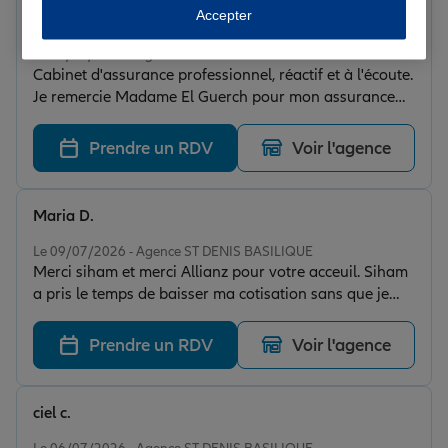
Accepter
MUHAMMAD
Note de 5 sur 5
Le 10/07/2026 - Agence ST DENIS BASILIQUE
Cabinet d'assurance professionnel, réactif et à l'écoute.
Je remercie Madame El Guerch pour mon assurance
auto à un bon prix comparé à la concurrence.
Prendre un RDV
Voir l'agence
Maria D.
Note de 5 sur 5
Le 09/07/2026 - Agence ST DENIS BASILIQUE
Merci siham et merci Allianz pour votre acceuil. Siham
a pris le temps de baisser ma cotisation sans que je
demande en gardant les memes garanties .Merci
Prendre un RDV
Voir l'agence
ciel c.
Note de 5 sur 5