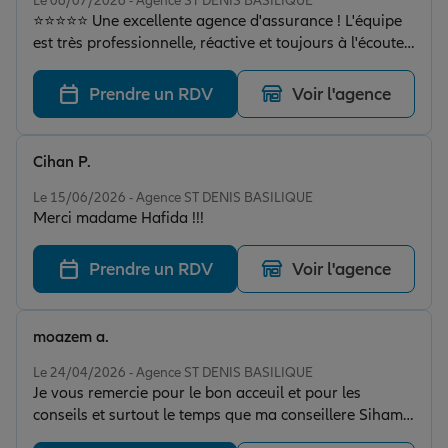
Le 06/07/2026 - Agence ST DENIS BASILIQUE
⭐⭐⭐⭐⭐ Une excellente agence d'assurance ! L'équipe
est très professionnelle, réactive et toujours à l'écoute
de ses clients. Ils cherchent réellement les meilleures
solutions pour réduire les coûts et nous ont même
Prendre un RDV
Voir l'agence
aidés à plusieurs reprises à diminuer le montant de
nos contrats existants, sans que nous ayons à le
demander. On sent qu'ils privilégient l'intérêt du client
Cihan P.
plutôt que de vendre des garanties inutiles. Un service
Note de 5 sur 5
de grande qualité que je recommande vivement !
Le 15/06/2026 - Agence ST DENIS BASILIQUE
Merci madame Hafida !!!
Prendre un RDV
Voir l'agence
moazem a.
Note de 5 sur 5
Le 24/04/2026 - Agence ST DENIS BASILIQUE
Je vous remercie pour le bon acceuil et pour les
conseils et surtout le temps que ma conseillere Siham
m'a accordé. Merci Allianz pour le bon service.