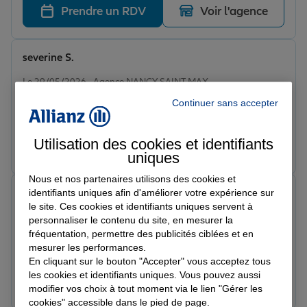
d’avoir une agence aussi disponible.
Prendre un RDV
Voir l'agence
severine S.
Note de 5 sur 5
Le 29/05/2026 - Agence NANCY SAINT MAX
Equipe compétente, à l’écoute et toujours prête à
Continuer sans accepter
trouver des solutions adaptées. Service client
impeccable, je recommande vivement cette agence !
Utilisation des cookies et identifiants
Prendre un RDV
Voir l'agence
uniques
Nous et nos partenaires utilisons des cookies et
Magali S.
identifiants uniques afin d'améliorer votre expérience sur
Note de 5 sur 5
le site. Ces cookies et identifiants uniques servent à
Le 28/05/2026 - Agence NANCY SAINT MAX
personnaliser le contenu du site, en mesurer la
Agence sérieuse et accueil toujours chaleureux. les
fréquentation, permettre des publicités ciblées et en
conseils sont clairs, adaptés à vos besoins et les
mesurer les performances.
démarches sont rapides. Un grand merci à Quentin
En cliquant sur le bouton "Accepter" vous acceptez tous
les cookies et identifiants uniques. Vous pouvez aussi
pour sa disponibilité et réactivité!
Prendre un RDV
Voir l'agence
modifier vos choix à tout moment via le lien "Gérer les
cookies" accessible dans le pied de page.