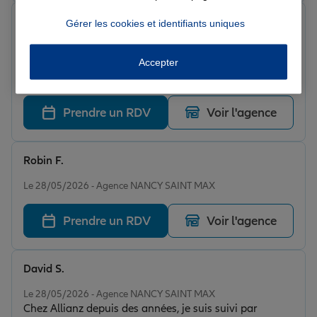
franck B.
Gérer les cookies et identifiants uniques
Note de 5 sur 5
Le 28/05/2026 - Agence NANCY SAINT MAX
C'était bien accueilli quand j'ai demandé des
Accepter
renseignements ils m'ont bien répondu à mes
questions que je dis c'est l'agence de Saint-Max sont
vraiment gentil
Prendre un RDV
Voir l'agence
Robin F.
Note de 5 sur 5
Le 28/05/2026 - Agence NANCY SAINT MAX
Prendre un RDV
Voir l'agence
David S.
Note de 5 sur 5
Le 28/05/2026 - Agence NANCY SAINT MAX
Chez Allianz depuis des années, je suis suivi par