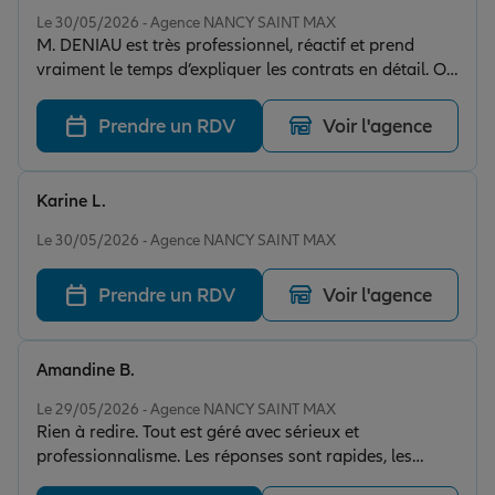
Note de 5 sur 5
Le 30/05/2026 - Agence NANCY SAINT MAX
M. DENIAU est très professionnel, réactif et prend
vraiment le temps d’expliquer les contrats en détail. On
se sent accompagné et écouté, ce qui est rare
aujourd’hui... Je recommande sans hésiter !
Prendre un RDV
Voir l'agence
Karine L.
Note de 5 sur 5
Le 30/05/2026 - Agence NANCY SAINT MAX
Prendre un RDV
Voir l'agence
Amandine B.
Note de 5 sur 5
Le 29/05/2026 - Agence NANCY SAINT MAX
Rien à redire. Tout est géré avec sérieux et
professionnalisme. Les réponses sont rapides, les
explications claires et le suivi au top ! Très rassurant