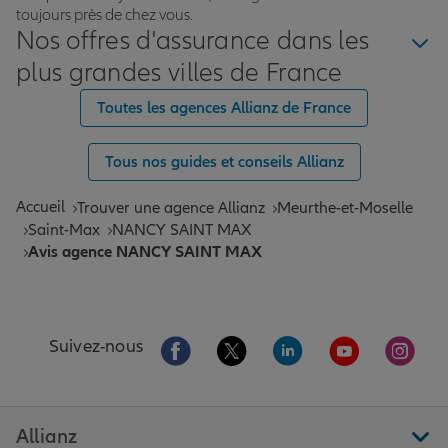
toujours près de chez vous.
Nos offres d'assurance dans les
plus grandes villes de France
Toutes les agences Allianz de France
Tous nos guides et conseils Allianz
Accueil
Trouver une agence Allianz
Meurthe-et-Moselle
Saint-Max
NANCY SAINT MAX
Avis agence NANCY SAINT MAX
Aller sur la page Facebook de Allianz
Aller sur la page Twitter de All
Aller sur la page Linke
Aller sur la pa
Aller 
Suivez-nous
Allianz