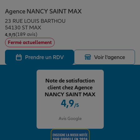
Épargne & retraite
Assurance emprunteur
Prévoyance et dépendance
Protection de la famille
Agence NANCY SAINT MAX
23 RUE LOUIS BARTHOU
Vos projets
Assurance animal de compagnie
Protection juridique
Plan épargne retraite
54130 ST MAX
(189 avis)
Note de 4.9 sur 5
4,9
/5
Fermé actuellement
Conseil assurance
Assurance vie
Partir en vacances
Prendre un RDV
Voir l'agence
Outre-mer
Placements financiers
Déménager
Note de satisfaction
client chez Agence
Professionnels
Investissements immobiliers
Changer de voiture
Assurance auto
NANCY SAINT MAX
4,9
/5
Note de 4.9 sur 5
Allianz en France
Transmission
Départ à la retraite
Assurance habitation
Avis Google
Préparer l’avenir
Le Pack Famille