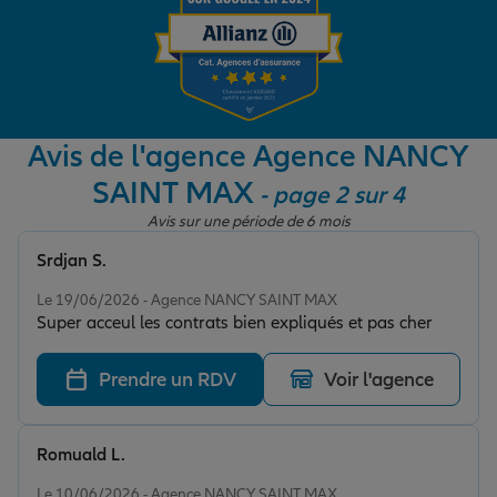
Garantie des accidents de la vie
Avis de l'agence Agence NANCY
Assurance scolaire
SAINT MAX
- page 2 sur 4
Avis sur une période de 6 mois
Protection juridique
Srdjan S.
Note de 5 sur 5
Le 19/06/2026 - Agence NANCY SAINT MAX
Retraite
Super acceul les contrats bien expliqués et pas cher
Prendre un RDV
Voir l'agence
Tous nos devis d'assurance
Romuald L.
Note de 5 sur 5
Le 10/06/2026 - Agence NANCY SAINT MAX