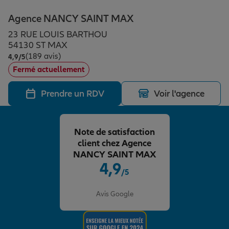
Épargne & retraite
Assurance emprunteur
Prévoyance et dépendance
Protection de la famille
Agence NANCY SAINT MAX
23 RUE LOUIS BARTHOU
Vos projets
Assurance animal de compagnie
Protection juridique
Plan épargne retraite
54130 ST MAX
(189 avis)
Note de 4.9 sur 5
4,9
/5
Fermé actuellement
Conseil assurance
Assurance vie
Partir en vacances
Prendre un RDV
Voir l'agence
Outre-mer
Placements financiers
Déménager
Note de satisfaction
client chez Agence
Professionnels
Investissements immobiliers
Changer de voiture
Assurance auto
NANCY SAINT MAX
4,9
/5
Note de 4.9 sur 5
Allianz en France
Transmission
Départ à la retraite
Assurance habitation
Avis Google
Préparer l’avenir
Le Pack Famille