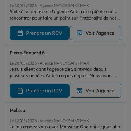
Note de 5 sur 5
Le 20/05/2026 - Agence NANCY SAINT MAX
Suite à sa reprise de l'agence Arik a accepté de nous
rencontrer pour faire un point sur l'intégralité de nos
contrats. Il a su se rendre disponible, à l'écoute de nos
besoins et à tout mis en œuvre pour répondre à nos
Prendre un RDV
Voir l'agence
attentes. En dehors de ses compétences, c'est une
personnes très sympathique et agréable.
Pierre-Édouard N.
Note de 5 sur 5
Le 20/05/2026 - Agence NANCY SAINT MAX
Je suis client dans l'agence de Saint-Max depuis
plusieurs années. Arik l'a repris depuis. Nous avons
fait le point sur mes contrats, et grâce à lui, j'ai pu faire
de belles économies. Merci beaucoup pour votre
Prendre un RDV
Voir l'agence
professionnalisme et votre gentillesse.
Melissa
Note de 5 sur 5
Le 12/05/2026 - Agence NANCY SAINT MAX
J’ai eu rendez-vous avec Monsieur Gogiani ce jour afin