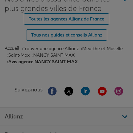
plus grandes villes de France
Toutes les agences Allianz de France
Tous nos guides et conseils Allianz
Accueil
Trouver une agence Allianz
Meurthe-et-Moselle
Saint-Max
NANCY SAINT MAX
Avis agence NANCY SAINT MAX
Aller sur la page Facebook de Allianz
Aller sur la page Twitter de All
Aller sur la page Linke
Aller sur la pa
Aller 
Suivez-nous
Allianz