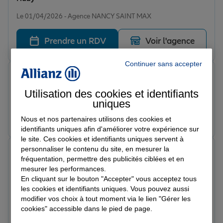
Note de 5 sur 5
Le 01/04/2026 - Agence NANCY SAINT MAX
Prendre un RDV
Voir l'agence
Continuer sans accepter
soudade c.
Note de 5 sur 5
Utilisation des cookies et identifiants
Le 28/03/2026 - Agence NANCY SAINT MAX
uniques
Prendre un RDV
Voir l'agence
Nous et nos partenaires utilisons des cookies et
identifiants uniques afin d'améliorer votre expérience sur
le site. Ces cookies et identifiants uniques servent à
personnaliser le contenu du site, en mesurer la
chevereau b.
fréquentation, permettre des publicités ciblées et en
Note de 5 sur 5
mesurer les performances.
Le 28/03/2026 - Agence NANCY SAINT MAX
Agent très à l'écoute très professionnel Explication
En cliquant sur le bouton "Accepter" vous acceptez tous
les cookies et identifiants uniques. Vous pouvez aussi
super claire Je recommande très fortement
modifier vos choix à tout moment via le lien "Gérer les
cookies" accessible dans le pied de page.
Prendre un RDV
Voir l'agence