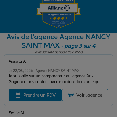
Garantie des accidents de la vie
Avis de l'agence Agence NANCY
Assurance scolaire
SAINT MAX
- page 3 sur 4
Avis sur une période de 6 mois
Protection juridique
Aissata A.
Note de 5 sur 5
Le 22/05/2026 - Agence NANCY SAINT MAX
Retraite
Je suis allé sur un comparateur et l'agence Arik
Gogiani a pris contact avec moi dans la minute qui
suit, j'ai souscrit 4 contrats, habitation, scolaires et
Tous nos devis d'assurance
garanties des accidents de la vie, merci à cette agence
Prendre un RDV
Voir l'agence
pour la réactivitée, je vous recommande vivement
Emilie N.