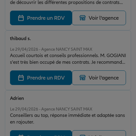
de découvrir les différentes propositions de contrats
d’assurance chez Allianz. C’est bien la première fois
que je me suis sentie autant écoutée. Mes besoins et
Prendre un RDV
Voir l'agence
mes avis ont été pris en compte. J’ai été très bien
guidée et conseillée, avec des explications claires et
posées, ce qui m’a permis de tout bien comprendre et
thibaud s.
de prendre des notes. Je n’ai ressenti aucune pression
Note de 5 sur 5
commerciale pour souscrire à d’autres contrats ou à
Le 29/04/2026 - Agence NANCY SAINT MAX
Accueil courtois et conseils professionnels. M. GOGIANI
des formules supplémentaires. Au contraire, tout ce qui
s'est très bien occupé de mes contrats. Je recommande
m’a été proposé visait réellement à sécuriser ma
cette agence.
situation et à éviter de mauvaises surprises à l’avenir.
Je remercie énormément Arik pour le temps qu’il a pris
Prendre un RDV
Voir l'agence
pour me recevoir. Je le recommande vivement.
Adrien
Note de 5 sur 5
Le 29/04/2026 - Agence NANCY SAINT MAX
Conseillers au top, réponse immédiate et adaptée sans
en rajouter.