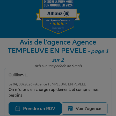
Garantie des accidents de la vie
Assurance scolaire
Avis de l'agence Agence
TEMPLEUVE EN PEVELE
- page 1
Protection juridique
sur 2
Avis sur une période de 6 mois
Retraite
Guilliam L.
Note de 5 sur 5
Le 04/08/2026 - Agence TEMPLEUVE EN PEVELE
On m'a pris en charge rapidement, et compris mes
Tous nos devis d'assurance
besoins
Prendre un RDV
Voir l'agence