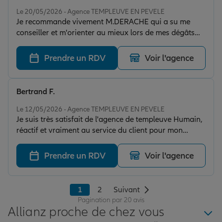
Note de 5 sur 5
Le 20/05/2026 - Agence TEMPLEUVE EN PEVELE
Je recommande vivement M.DERACHE qui a su me
conseiller et m'orienter au mieux lors de mes dégâts
des eaux ! Accueil, conseils et prends le temps de
répondre à toutes les interrogations ! Vous pouvez y
Prendre un RDV
Voir l'agence
aller les yeux fermés !
Bertrand F.
Note de 5 sur 5
Le 12/05/2026 - Agence TEMPLEUVE EN PEVELE
Je suis très satisfait de l'agence de templeuve Humain,
réactif et vraiment au service du client pour mon
assurance moto 🏍 Merci à monsieur Derache Julien
Prendre un RDV
Voir l'agence
1
2
Suivant
Pagination par 20 avis
Allianz proche de chez vous