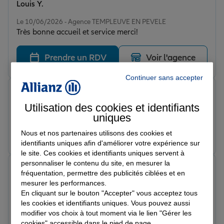
Louis Y.
Note de 5 sur 5
Le 10/06/2026 - Agence TEMPLEUVE EN PEVELE
Très bonne accueil et service merci!
Prendre un RDV
Voir l'agence
Continuer sans accepter
raphael r.
Note de 5 sur 5
Utilisation des cookies et identifiants
Le 08/06/2026 - Agence TEMPLEUVE EN PEVELE
uniques
Prendre un RDV
Voir l'agence
Nous et nos partenaires utilisons des cookies et
identifiants uniques afin d'améliorer votre expérience sur
le site. Ces cookies et identifiants uniques servent à
personnaliser le contenu du site, en mesurer la
Bryan T.
fréquentation, permettre des publicités ciblées et en
Note de 5 sur 5
mesurer les performances.
Le 05/06/2026 - Agence TEMPLEUVE EN PEVELE
En cliquant sur le bouton "Accepter" vous acceptez tous
Super réactif
les cookies et identifiants uniques. Vous pouvez aussi
modifier vos choix à tout moment via le lien "Gérer les
Prendre un RDV
Voir l'agence
cookies" accessible dans le pied de page.