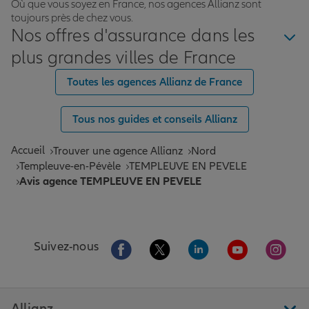
Où que vous soyez en France, nos agences Allianz sont
toujours près de chez vous.
Nos offres d'assurance dans les
plus grandes villes de France
Toutes les agences Allianz de France
Tous nos guides et conseils Allianz
Accueil
Trouver une agence Allianz
Nord
Templeuve-en-Pévèle
TEMPLEUVE EN PEVELE
Avis agence TEMPLEUVE EN PEVELE
Aller sur la page Facebook de Allianz
Aller sur la page Twitter de All
Aller sur la page Linke
Aller sur la pa
Aller 
Suivez-nous