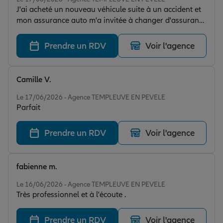
J'ai acheté un nouveau véhicule suite à un accident et
mon assurance auto m'a invitée à changer d'assurance
le 15 juin en fin de journée. Véhicule acheté et livré le
18 juin plus d'assurance. Le 16 juin, j'ai passé ma
Prendre un RDV
Voir l'agence
journée à chercher une assurance pour mon nouveau
véhicule. J'appelle Allianz ce matin. J'envoie un mail.
Mon problème est résolu par une personne très
Camille V.
compétente et bienveillante. Je remercie beaucoup
Note de 5 sur 5
l'agence de Templeuve Mr Derache pour sa réactivité,
Le 17/06/2026 - Agence TEMPLEUVE EN PEVELE
Parfait
son efficacité et son professionnalisme. Je
recommande à 100 💯 %
Prendre un RDV
Voir l'agence
fabienne m.
Note de 5 sur 5
Le 16/06/2026 - Agence TEMPLEUVE EN PEVELE
Très professionnel et à l'écoute .
Prendre un RDV
Voir l'agence