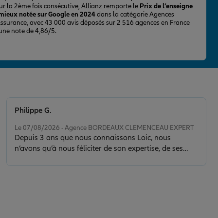
ur la 2ème fois consécutive, Allianz remporte le
Prix de l’enseigne
 mieux notée sur Google en 2024
dans la catégorie Agences
Assurance, avec 43 000 avis déposés sur 2 516 agences en France
 une note de 4,86/5.
Philippe G.
Note de 5 sur 5
Le 07/08/2026 - Agence BORDEAUX CLEMENCEAU EXPERT
Depuis 3 ans que nous connaissons Loic, nous
n’avons qu’à nous féliciter de son expertise, de ses
conseils et de la clarté de son discours. Il nous a sorti
d’une situation délicate en faisant toujours preuve de
calme, de sérénité et de discernement. Son contact est
de plus très agréable.