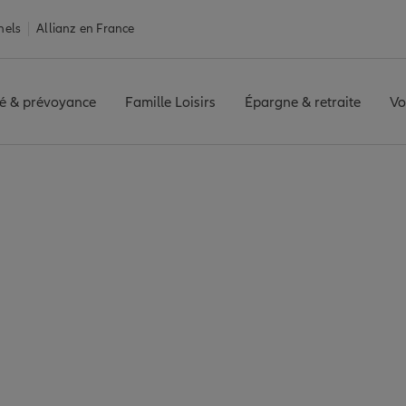
nels
Allianz en France
é & prévoyance
Famille Loisirs
Épargne & retraite
Vo
e Tergnier
er : 7 agences Allia
Tergnier