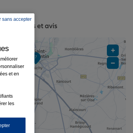
r sans accepter
s, contacts et avis
ues
+
7
améliorer
−
ersonnaliser
lées et en
ifiants
rer les
epter