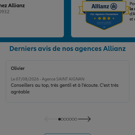
Po
hez Allianz
la
20932
d’
et
Derniers avis de nos agences Allianz
nce
Olivier
Note de 5 sur 5
Le 07/08/2026 - Agence SAINT AIGNAN
Conseillers au top, très gentil et à l'écoute. C'est très
agréable