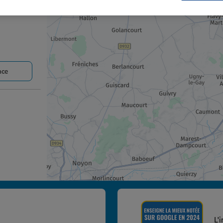
nce
nce
L'