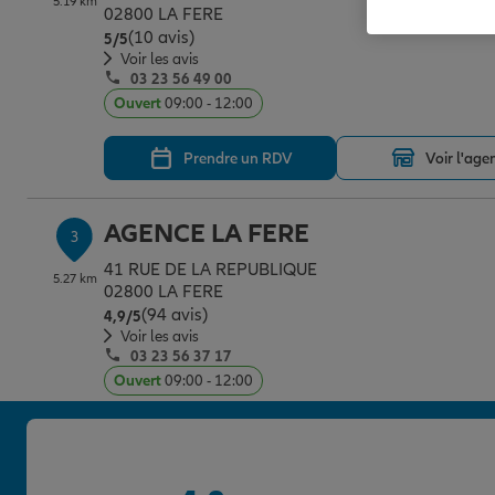
5.19 km
02800 LA FERE
(10 avis)
Note de 5 sur 5
5
/5
Voir les avis
03 23 56 49 00
Ouvert
09:00 - 12:00
Prendre un RDV
Voir l'age
AGENCE LA FERE
3
41 RUE DE LA REPUBLIQUE
5.27 km
02800 LA FERE
(94 avis)
Note de 4.9 sur 5
4,9
/5
Voir les avis
03 23 56 37 17
Ouvert
09:00 - 12:00
Prendre un RDV
Voir l'age