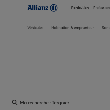
Particuliers
Profession
Véhicules
Habitation & emprunteur
Sant
Accueil
Trouver une agence Allianz
Assurance Aisne
Assuranc
Assurance Tergni
Ma recherche :
Tergnier