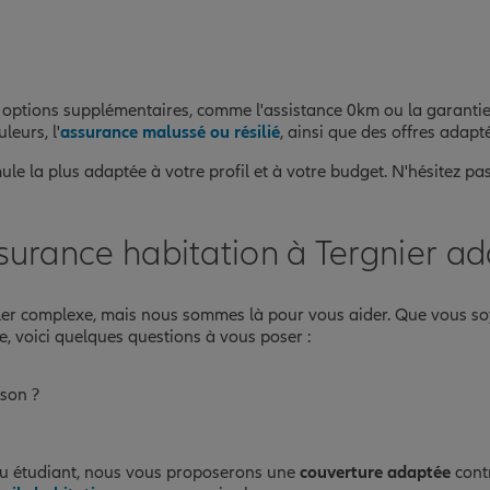
 options supplémentaires, comme l'assistance 0km ou la garanti
leurs, l'
assurance malussé ou résilié
, ainsi que des offres adap
le la plus adaptée à votre profil et à votre budget. N'hésitez pa
surance habitation à Tergnier ad
er complexe, mais nous sommes là pour vous aider. Que vous so
e, voici quelques questions à vous poser :
son ?
é ou étudiant, nous vous proposerons une
couverture adaptée
contr