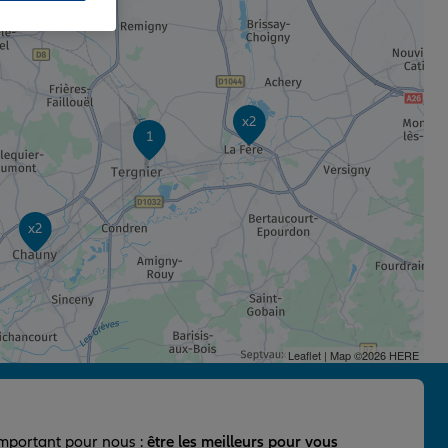
x2
1
x2
Leaflet
| Map ©2026
HERE
important pour nous :
être les meilleurs pour vous