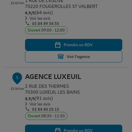
1 RUE DE L'EGLISE
22.63 km
70220 FOUGEROLLES ST VALBERT
(64 avis)
Note de 4.9 sur 5
4,9
/5
Voir les avis
03 84 49 54 55
Ouvert
09:00 - 12:00
Prendre un RDV
Voir l'agence
AGENCE LUXEUIL
5
2 RUE DES THERMES
23.54 km
70300 LUXEUIL LES BAINS
(91 avis)
Note de 4.9 sur 5
4,9
/5
Voir les avis
03 84 40 20 15
Ouvert
08:30 - 11:30
Prendre un RDV