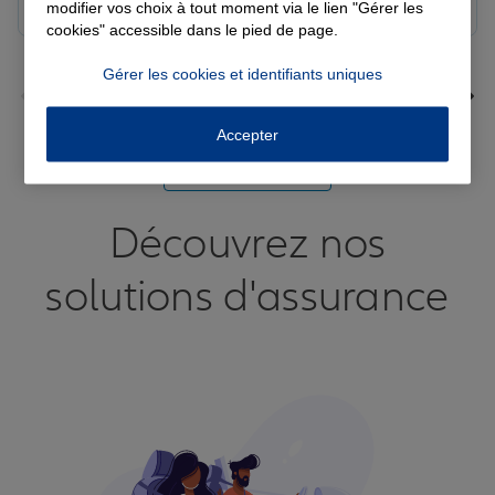
Réactif et efficace le service impeccable
modifier vos choix à tout moment via le lien "Gérer les
cookies" accessible dans le pied de page.
Gérer les cookies et identifiants uniques
Accepter
Voir tous les avis
Découvrez nos
solutions d'assurance