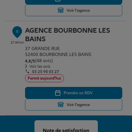
Voir l'agence
AGENCE BOURBONNE LES
6
BAINS
27.04 km
37 GRANDE RUE
52400 BOURBONNE LES BAINS
(48 avis)
Note de 4.8 sur 5
4,8
/5
Voir les avis
03 25 90 03 27
Fermé aujourd'hui
Prendre un RDV
Voir l'agence
Note de satisfaction