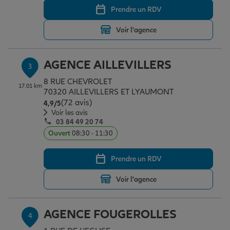
Prendre un RDV
Voir l'agence
Garantie des accidents de la vie
AGENCE AILLEVILLERS
3
Assurance scolaire
8 RUE CHEVROLET
17.01 km
70320 AILLEVILLERS ET LYAUMONT
(72 avis)
Note de 4.9 sur 5
4,9
/5
Protection juridique
Voir les avis
03 84 49 20 74
Ouvert
08:30 - 11:30
Retraite
Prendre un RDV
Voir l'agence
Tous nos devis d'assurance
AGENCE FOUGEROLLES
4