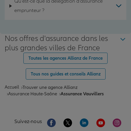
Qu'est-ce que la délégation d'assurance
emprunteur ?
Nos offres d'assurance dans les
plus grandes villes de France
Toutes les agences Allianz de France
Tous nos guides et conseils Allianz
Accueil
Trouver une agence Allianz
Assurance Haute-Saône
Assurance Vauvillers
Aller sur la page Facebook de Allianz
Aller sur la page Twitter de All
Aller sur la page Linke
Aller sur la pa
Aller 
Suivez-nous