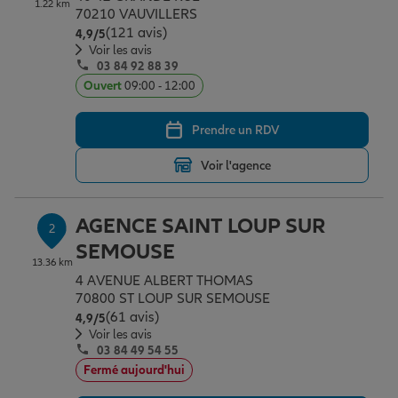
1.22 km
Épargne & retraite
Assurance emprunteur
Prévoyance et dépendance
Protection de la famille
70210 VAUVILLERS
(121 avis)
Note de 4.9 sur 5
4,9
/5
Voir les avis
03 84 92 88 39
Vos projets
Assurance animal de compagnie
Protection juridique
Plan épargne retraite
Ouvert
09:00 - 12:00
Prendre un RDV
Conseil assurance
Assurance vie
Partir en vacances
Voir l'agence
Outre-mer
Placements financiers
Déménager
AGENCE SAINT LOUP SUR
2
SEMOUSE
13.36 km
Professionnels
Investissements immobiliers
Changer de voiture
Assurance auto
4 AVENUE ALBERT THOMAS
70800 ST LOUP SUR SEMOUSE
(61 avis)
Note de 4.9 sur 5
4,9
/5
Allianz en France
Transmission
Départ à la retraite
Assurance habitation
Voir les avis
03 84 49 54 55
Fermé aujourd'hui
Préparer l’avenir
Le Pack Famille