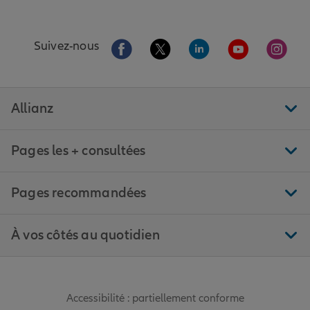
Aller sur la page Facebook de Allianz
Aller sur la page Twitter de All
Aller sur la page Linke
Aller sur la pa
Aller 
Suivez-nous
Allianz
Pages les + consultées
Pages recommandées
À vos côtés au quotidien
Accessibilité : partiellement conforme