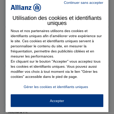
Continuer sans accepter
Le 10/06/2026 - Agence VERTOU
Prendre un RDV
Voir l'agence
Utilisation des cookies et identifiants
uniques
Nous et nos partenaires utilisons des cookies et
MICHEL T.
identifiants uniques afin d'améliorer votre expérience sur
Note de 5 sur 5
le site. Ces cookies et identifiants uniques servent à
Le 09/06/2026 - Agence VERTOU
personnaliser le contenu du site, en mesurer la
fréquentation, permettre des publicités ciblées et en
Prendre un RDV
Voir l'agence
mesurer les performances.
En cliquant sur le bouton "Accepter" vous acceptez tous
les cookies et identifiants uniques. Vous pouvez aussi
modifier vos choix à tout moment via le lien "Gérer les
Quentin Q.
cookies" accessible dans le pied de page.
Note de 5 sur 5
Le 09/06/2026 - Agence VERTOU
Gérer les cookies et identifiants uniques
Prendre un RDV
Voir l'agence
Accepter
Richard M.