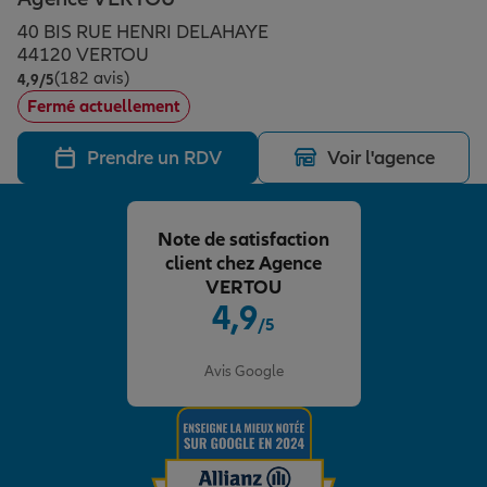
Épargne & retraite
Assurance emprunteur
Prévoyance et dépendance
Protection de la famille
40 BIS RUE HENRI DELAHAYE
44120 VERTOU
(182 avis)
Note de 4.9 sur 5
4,9
/5
Vos projets
Assurance animal de compagnie
Protection juridique
Plan épargne retraite
Fermé actuellement
Prendre un RDV
Voir l'agence
Conseil assurance
Assurance vie
Partir en vacances
Note de satisfaction
Outre-mer
Placements financiers
Déménager
client chez Agence
VERTOU
4,9
/5
Professionnels
Investissements immobiliers
Changer de voiture
Assurance auto
Note de 4.9 sur 5
Avis Google
Allianz en France
Transmission
Départ à la retraite
Assurance habitation
Préparer l’avenir
Le Pack Famille