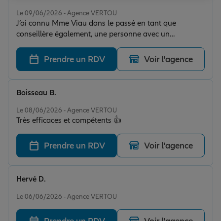
Note de 5 sur 5
Le 09/06/2026 - Agence VERTOU
J’ai connu Mme Viau dans le passé en tant que
conseillère également, une personne avec un
relationnel qu’on ne trouve que trop rarement de nos
jours, c’était donc une évidence pour moi de souscrire
Prendre un RDV
Voir l'agence
avec elle mes nouveaux contrats d’assurance diverses
chez Allianz Assurance Vertou pour les deux raisons
suivantes : Très bonne assurance qui se préoccupe de
Boisseau B.
leurs assurés avec un bon rapport qualité prix. Très
Note de 5 sur 5
bonne conseillère en la personne de Pauline Viau et je
Le 08/06/2026 - Agence VERTOU
Très efficaces et compétents 👍
suis persuadé qu’elle est très bien entouré dans
l’agence de Vertou. En bref, je recommande fortement
cette agence. Merci Allianz Assurance Vertou - Roman
Prendre un RDV
Voir l'agence
Rousseau
Hervé D.
Note de 5 sur 5
Le 06/06/2026 - Agence VERTOU