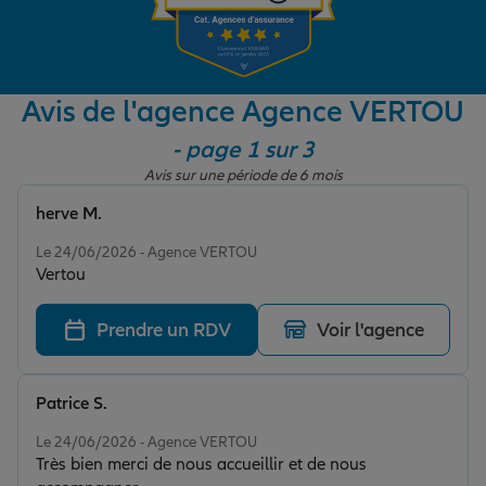
Garantie des accidents de la vie
Avis de l'agence Agence VERTOU
- page 1 sur 3
Assurance scolaire
Avis sur une période de 6 mois
herve M.
Protection juridique
Note de 5 sur 5
Le 24/06/2026 - Agence VERTOU
Vertou
Retraite
Prendre un RDV
Voir l'agence
Tous nos devis d'assurance
Patrice S.
Note de 5 sur 5
Le 24/06/2026 - Agence VERTOU
Très bien merci de nous accueillir et de nous