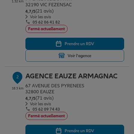
1.32 km
Épargne & retraite
Assurance emprunteur
Prévoyance et dépendance
Protection de la famille
32190 VIC FEZENSAC
(21 avis)
Note de 4.7 sur 5
4,7
/5
Voir les avis
05 62 06 41 82
Vos projets
Assurance animal de compagnie
Protection juridique
Plan épargne retraite
Fermé actuellement
Prendre un RDV
Conseil assurance
Assurance vie
Partir en vacances
Voir l'agence
Outre-mer
Placements financiers
Déménager
AGENCE EAUZE ARMAGNAC
2
67 AVENUE DES PYRENEES
18.3 km
Professionnels
Investissements immobiliers
Changer de voiture
Assurance auto
32800 EAUZE
(71 avis)
Note de 4.7 sur 5
4,7
/5
Voir les avis
05 62 09 74 43
Allianz en France
Transmission
Départ à la retraite
Assurance habitation
Fermé actuellement
Prendre un RDV
Préparer l’avenir
Le Pack Famille