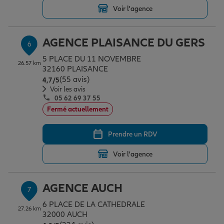
Voir l'agence
AGENCE PLAISANCE DU GERS
6
5 PLACE DU 11 NOVEMBRE
26.57 km
32160 PLAISANCE
(55 avis)
Note de 4.7 sur 5
4,7
/5
Voir les avis
05 62 69 37 55
Fermé actuellement
Prendre un RDV
Voir l'agence
AGENCE AUCH
7
6 PLACE DE LA CATHEDRALE
27.26 km
32000 AUCH