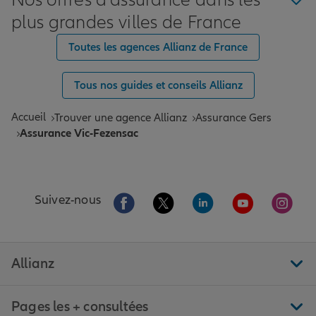
Nos offres d'assurance dans les
plus grandes villes de France
Toutes les agences Allianz de France
Tous nos guides et conseils Allianz
Accueil
Trouver une agence Allianz
Assurance Gers
Assurance Vic-Fezensac
Aller sur la page Facebook de Allianz
Aller sur la page Twitter de All
Aller sur la page Linke
Aller sur la pa
Aller 
Suivez-nous
Allianz
Pages les + consultées