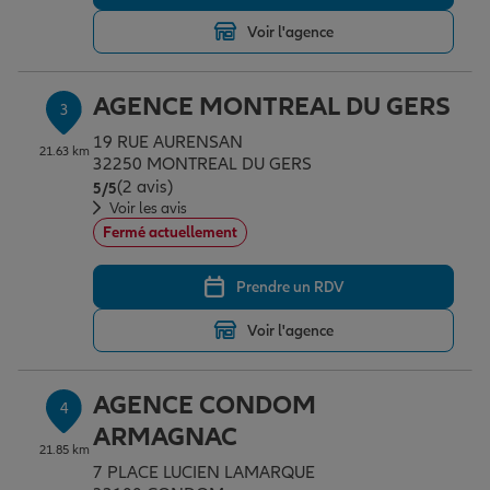
Voir l'agence
Garantie des accidents de la vie
AGENCE MONTREAL DU GERS
3
19 RUE AURENSAN
Assurance scolaire
21.63 km
32250 MONTREAL DU GERS
(2 avis)
Note de 5 sur 5
5
/5
Voir les avis
Protection juridique
Fermé actuellement
Prendre un RDV
Retraite
Voir l'agence
Tous nos devis d'assurance
AGENCE CONDOM
4
ARMAGNAC
21.85 km
7 PLACE LUCIEN LAMARQUE