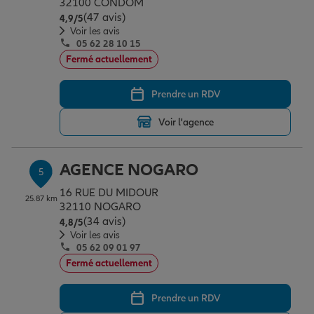
32100 CONDOM
(47 avis)
Note de 4.9 sur 5
4,9
/5
Voir les avis
05 62 28 10 15
Fermé actuellement
Prendre un RDV
Voir l'agence
AGENCE NOGARO
5
16 RUE DU MIDOUR
25.87 km
32110 NOGARO
(34 avis)
Note de 4.8 sur 5
4,8
/5
Voir les avis
05 62 09 01 97
Fermé actuellement
Prendre un RDV