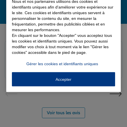
Nous et nos partenaires utilisons des cookies et
identifiants uniques afin d'améliorer votre expérience sur
le site. Ces cookies et identifiants uniques servent à
personnaliser le contenu du site, en mesurer la
fréquentation, permettre des publicités ciblées et en
Derniers avis de nos agences Allianz
mesurer les performances.
En cliquant sur le bouton "Accepter" vous acceptez tous
les cookies et identifiants uniques. Vous pouvez aussi
modifier vos choix à tout moment via le lien "Gérer les
Yori A.
cookies" accessible dans le pied de page.
Note de 5 sur 5
Le 05/08/2026 - Agence FORT DE FRANCE
Gérer les cookies et identifiants uniques
Accepter
Voir tous les avis