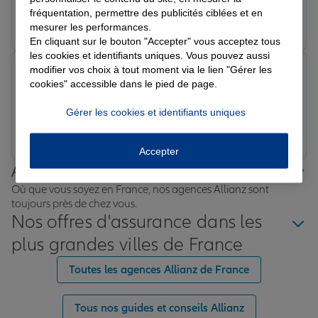
rendez-vous
fréquentation, permettre des publicités ciblées et en
Prendre un RDV
Voir l'agence
mesurer les performances.
En cliquant sur le bouton "Accepter" vous acceptez tous
les cookies et identifiants uniques. Vous pouvez aussi
modifier vos choix à tout moment via le lien "Gérer les
Théau G.
cookies" accessible dans le pied de page.
Note de 5 sur 5
Le 12/06/2026 - Agence VIC-FEZENSAC
Gérer les cookies et identifiants uniques
Prendre un RDV
Voir l'agence
Accepter
Allianz proche de chez vous
Où que vous soyez en France, nos agences Allianz sont
toujours près de chez vous.
Nos offres d'assurance dans les
plus grandes villes de France
Toutes les agences Allianz de France
Tous nos guides et conseils Allianz