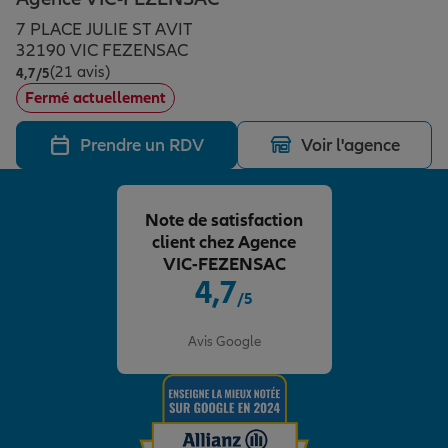
Épargne & retraite
Assurance emprunteur
Prévoyance et dépendance
Protection de la famille
7 PLACE JULIE ST AVIT
32190 VIC FEZENSAC
(21 avis)
Note de 4.7 sur 5
4,7
/5
Vos projets
Assurance animal de compagnie
Protection juridique
Plan épargne retraite
Fermé actuellement
Prendre un RDV
Voir l'agence
Conseil assurance
Assurance vie
Partir en vacances
Note de satisfaction
Outre-mer
Placements financiers
Déménager
client chez Agence
VIC-FEZENSAC
4,7
/5
Professionnels
Investissements immobiliers
Changer de voiture
Assurance auto
Note de 4.7 sur 5
Avis Google
Allianz en France
Transmission
Départ à la retraite
Assurance habitation
Préparer l’avenir
Le Pack Famille