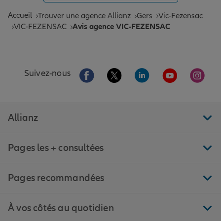
Accueil
Trouver une agence Allianz
Gers
Vic-Fezensac
VIC-FEZENSAC
Avis agence VIC-FEZENSAC
Aller sur la page Facebook de Allianz
Aller sur la page Twitter de All
Aller sur la page Linke
Aller sur la pa
Aller 
Suivez-nous
Allianz
Pages les + consultées
Pages recommandées
À vos côtés au quotidien