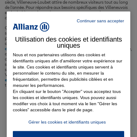
siècle, Villeneuve-Loubet attire de nombreux visiteurs tout au long
de l'année. Pour répondre aux besoins spécifiques des Villeneuvois
et des habitants des environs, nous proposons une large gamme
d'
assurances adaptées à votre profil et à votre mode de vie
.
Continuer sans accepter
Que vous soyez à la recherche d'une
assurance auto
pour circuler
sereinement sur la RD6007 ou d'une
assurance habitation
pour
Utilisation des cookies et identifiants
protéger votre logement près de la Marina, nous avons la solution
qu'il vous faut. Nous proposons également des offres de
uniques
complémentaire santé
pour prendre soin de vous et de votre famille,
ainsi que des
assurances vie et prévoyance
pour sécuriser votre
Nous et nos partenaires utilisons des cookies et
avenir et celui de vos proches. Pour les plus jeunes, notre assurance
identifiants uniques afin d'améliorer votre expérience sur
scolaire offre une protection complète pendant toute l'année
le site. Ces cookies et identifiants uniques servent à
scolaire. Enfin, si vous envisagez d'acheter un bien immobilier à
personnaliser le contenu du site, en mesurer la
Villeneuve-Loubet ou dans les environs, notre
assurance
fréquentation, permettre des publicités ciblées et en
emprunteur
vous permettra de concrétiser votre projet en toute
mesurer les performances.
tranquillité.
En cliquant sur le bouton "Accepter" vous acceptez tous
les cookies et identifiants uniques. Vous pouvez aussi
Votre assurance auto, moto
modifier vos choix à tout moment via le lien "Gérer les
cookies" accessible dans le pied de page.
ou scooter à Villeneuve-
Gérer les cookies et identifiants uniques
Loubet