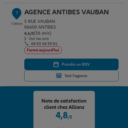
AGENCE ANTIBES VAUBAN
7
5 RUE VAUBAN
7.58 km
06600 ANTIBES
(56 avis)
Note de 4.6 sur 5
4,6
/5
Voir les avis
04 93 34 59 01
Fermé aujourd'hui
Prendre un RDV
Voir l'agence
Note de satisfaction
client chez Allianz
4,8
/5
Note de 4.8 sur 5