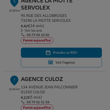
AGENCE LA MOTTE
6
SERVOLEX
15.28 km
95 RUE DES ALLOBROGES
73290 LA MOTTE SERVOLEX
(16 avis)
Note de 4.4 sur 5
4,4
/5
Voir les avis
04 79 44 10 00
Fermé aujourd'hui
Prendre un RDV
Voir l'agence
AGENCE CULOZ
7
134 AVENUE JEAN FALCONNIER
15.64 km
01350 CULOZ
(5 avis)
Note de 4.2 sur 5
4,2
/5
04 79 42 52 58
Fermé aujourd'hui