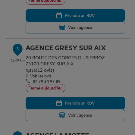
Fermé aujourd'hui
Prendre un RDV
Voir l'agence
AGENCE GRESY SUR AIX
5
20 ROUTE DES GORGES DU SIERROZ
12.69 km
73100 GRESY SUR AIX
(12 avis)
Note de 4.8 sur 5
4,8
/5
Voir les avis
04 79 34 97 89
Fermé aujourd'hui
Prendre un RDV
Voir l'agence