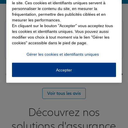
le site. Ces cookies et identifiants uniques servent à
Derniers avis de nos agences Allianz
personnaliser le contenu du site, en mesurer la
fréquentation, permettre des publicités ciblées et en
mesurer les performances.
En cliquant sur le bouton "Accepter" vous acceptez tous
Louis M.
les cookies et identifiants uniques. Vous pouvez aussi
Note de 5 sur 5
modifier vos choix à tout moment via le lien "Gérer les
Le 08/08/2026 - Agence PAVILLY
cookies" accessible dans le pied de page.
Bon suivi de mon sinistre, merci
Gérer les cookies et identifiants uniques
Accepter
Voir tous les avis
Découvrez nos
solutions d'assurance