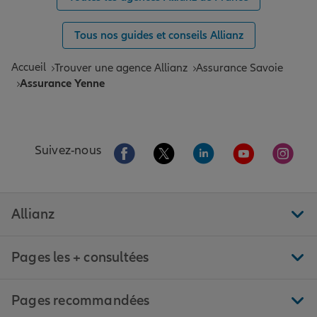
Tous nos guides et conseils Allianz
Accueil
Trouver une agence Allianz
Assurance Savoie
Assurance Yenne
Aller sur la page Facebook de Allianz
Aller sur la page Twitter de All
Aller sur la page Linke
Aller sur la pa
Aller 
Suivez-nous
Allianz
Pages les + consultées
Pages recommandées