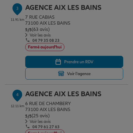
AGENCE AIX LES BAINS
3
7 RUE CABIAS
Garantie des accidents de la vie
11.91 km
73100 AIX LES BAINS
(63 avis)
Note de 5 sur 5
5
/5
Voir les avis
04 79 35 08 23
Assurance scolaire
Fermé aujourd'hui
Prendre un RDV
Protection juridique
Voir l'agence
Retraite
AGENCE AIX LES BAINS
4
6 RUE DE CHAMBERY
Tous nos devis d'assurance
12.11 km
73100 AIX LES BAINS
(25 avis)
Note de 5 sur 5
5
/5
Voir les avis
04 79 61 27 63