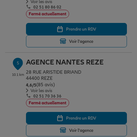
Voir les avis
02 51 80 86 02
Fermé actuellement
Prendre un RDV
Voir l'agence
AGENCE NANTES REZE
5
28 RUE ARISTIDE BRIAND
10.1 km
44400 REZE
(85 avis)
Note de 4.6 sur 5
4,6
/5
Voir les avis
02 51 70 36 36
Fermé actuellement
Prendre un RDV
Voir l'agence