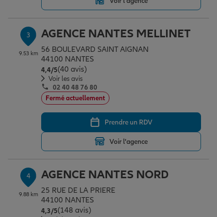
Voir l'agence
AGENCE NANTES MELLINET
Garantie des accidents de la vie
3
56 BOULEVARD SAINT AIGNAN
9.53 km
44100 NANTES
Assurance scolaire
(40 avis)
Note de 4.4 sur 5
4,4
/5
Voir les avis
02 40 48 76 80
Fermé actuellement
Protection juridique
Prendre un RDV
Retraite
Voir l'agence
Tous nos devis d'assurance
AGENCE NANTES NORD
4
25 RUE DE LA PRIERE
9.88 km
44100 NANTES
(148 avis)
Note de 4.3 sur 5
4,3
/5