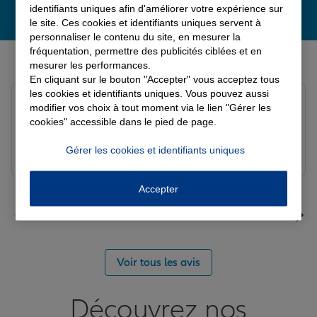
identifiants uniques afin d'améliorer votre expérience sur
le site. Ces cookies et identifiants uniques servent à
personnaliser le contenu du site, en mesurer la
fréquentation, permettre des publicités ciblées et en
Derniers avis de nos agences Allianz
mesurer les performances.
En cliquant sur le bouton "Accepter" vous acceptez tous
les cookies et identifiants uniques. Vous pouvez aussi
Yori A.
modifier vos choix à tout moment via le lien "Gérer les
Note de 5 sur 5
cookies" accessible dans le pied de page.
Le 05/08/2026 - Agence FORT DE FRANCE
Gérer les cookies et identifiants uniques
Accepter
Voir tous les avis
Découvrez nos