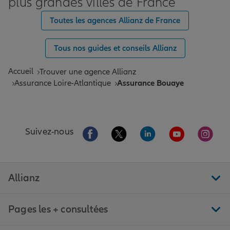
plus grandes villes de France
Toutes les agences Allianz de France
Tous nos guides et conseils Allianz
Accueil
Trouver une agence Allianz
Assurance Loire-Atlantique
Assurance Bouaye
Aller sur la page Facebook de Allianz
Aller sur la page Twitter de All
Aller sur la page Linke
Aller sur la pa
Aller 
Suivez-nous
Allianz
Pages les + consultées