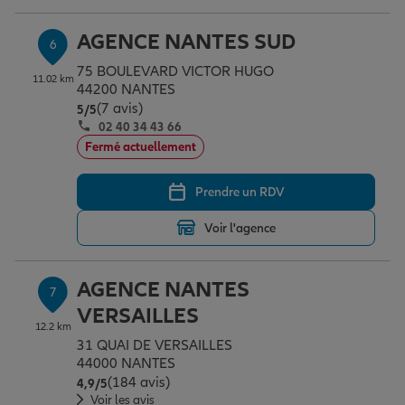
AGENCE NANTES SUD
6
75 BOULEVARD VICTOR HUGO
11.02 km
44200 NANTES
(7 avis)
Note de 5 sur 5
5
/5
02 40 34 43 66
Fermé actuellement
Prendre un RDV
Voir l'agence
AGENCE NANTES
7
VERSAILLES
12.2 km
31 QUAI DE VERSAILLES
44000 NANTES
(184 avis)
Note de 4.9 sur 5
4,9
/5
Voir les avis