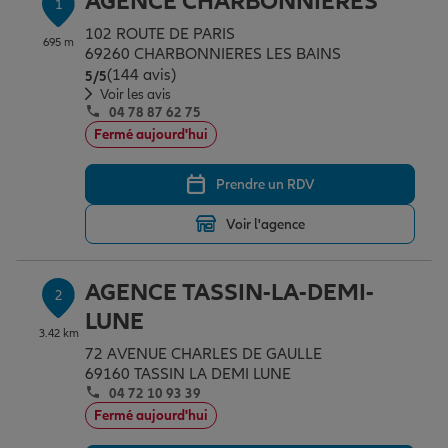
AGENCE CHARBONNIERES
1
Épargne & retraite
Assurance emprunteur
Prévoyance et dépendance
Protection de la famille
102 ROUTE DE PARIS
695 m
69260 CHARBONNIERES LES BAINS
(144 avis)
Note de 5 sur 5
5
/5
Vos projets
Assurance animal de compagnie
Protection juridique
Plan épargne retraite
Voir les avis
04 78 87 62 75
Fermé aujourd'hui
Conseil assurance
Assurance vie
Partir en vacances
Prendre un RDV
Voir l'agence
Outre-mer
Placements financiers
Déménager
AGENCE TASSIN-LA-DEMI-
2
Professionnels
Investissements immobiliers
Changer de voiture
Assurance auto
LUNE
3.42 km
72 AVENUE CHARLES DE GAULLE
Allianz en France
Transmission
Départ à la retraite
Assurance habitation
69160 TASSIN LA DEMI LUNE
04 72 10 93 39
Fermé aujourd'hui
Préparer l’avenir
Le Pack Famille