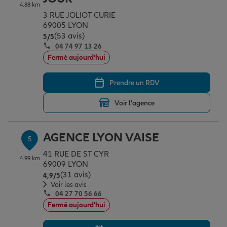
4.88 km
3 RUE JOLIOT CURIE
69005 LYON
(53 avis)
Note de 5 sur 5
5
/5
04 74 97 13 26
Fermé aujourd'hui
Prendre un RDV
Voir l'agence
AGENCE LYON VAISE
5
41 RUE DE ST CYR
4.99 km
69009 LYON
(31 avis)
Note de 4.9 sur 5
4,9
/5
Voir les avis
04 27 70 56 66
Fermé aujourd'hui