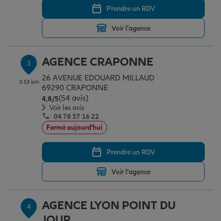
Prendre un RDV
Voir l'agence
Garantie des accidents de la vie
AGENCE CRAPONNE
3
Assurance scolaire
26 AVENUE EDOUARD MILLAUD
3.53 km
69290 CRAPONNE
(54 avis)
Note de 4.8 sur 5
4,8
/5
Protection juridique
Voir les avis
04 78 57 16 22
Fermé aujourd'hui
Retraite
Prendre un RDV
Voir l'agence
Tous nos devis d'assurance
AGENCE LYON POINT DU
4
JOUR