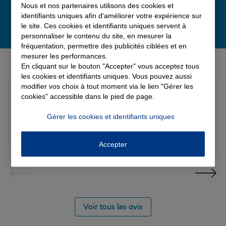
Nous et nos partenaires utilisons des cookies et
identifiants uniques afin d'améliorer votre expérience sur
le site. Ces cookies et identifiants uniques servent à
personnaliser le contenu du site, en mesurer la
fréquentation, permettre des publicités ciblées et en
mesurer les performances.
Derniers avis de nos agences Allianz
En cliquant sur le bouton "Accepter" vous acceptez tous
les cookies et identifiants uniques. Vous pouvez aussi
modifier vos choix à tout moment via le lien "Gérer les
Yayaya M.
cookies" accessible dans le pied de page.
Note de 5 sur 5
Le 07/08/2026 - Agence NANTERRE
Gérer les cookies et identifiants uniques
Merci à Madi pour son écoute et ces conseils précieux.
Réactif et efficace le service impeccable
Accepter
Voir tous les avis