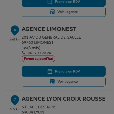
Prendre un RDV
Voir l'agence
AGENCE LIMONEST
6
201 AV DU GENERAL DE GAULLE
6.62 km
69760 LIMONEST
(8 avis)
Note de 5 sur 5
5
/5
04 87 33 26 26
Fermé aujourd'hui
Prendre un RDV
Voir l'agence
AGENCE LYON CROIX ROUSSE
7
6 PLACE DES TAPIS
6.77 km
69004 LYON