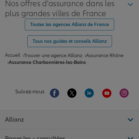
Nos offres d'assurance dans les
plus grandes villes de France
Toutes les agences Allianz de France
Tous nos guides et conseils Allianz
Accueil
Trouver une agence Allianz
Assurance Rhône
Assurance Charbonnières-les-Bains
Aller sur la page Facebook de Allianz
Aller sur la page Twitter de All
Aller sur la page Linke
Aller sur la pa
Aller 
Suivez-nous
Allianz
Pages les + consultées