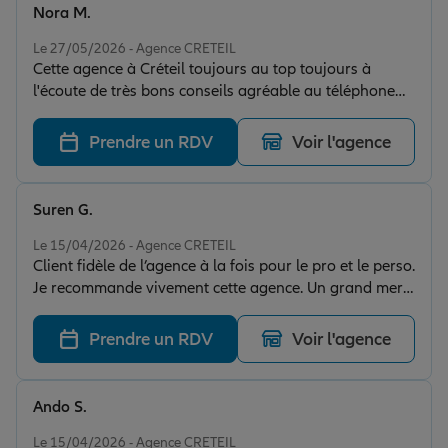
Nora M.
Note de 5 sur 5
Le 27/05/2026 - Agence CRETEIL
Cette agence à Créteil toujours au top toujours à
l'écoute de très bons conseils agréable au téléphone
toujours à trouver les bonnes solutions je recommande
fortement car l'accueil est génial et le personnel est
Prendre un RDV
Voir l'agence
très agréable.
Suren G.
Note de 5 sur 5
Le 15/04/2026 - Agence CRETEIL
Client fidèle de l’agence à la fois pour le pro et le perso.
Je recommande vivement cette agence. Un grand merci
à Romain.
Prendre un RDV
Voir l'agence
Ando S.
Note de 5 sur 5
Le 15/04/2026 - Agence CRETEIL