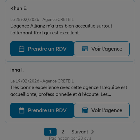
Khun E.
Note de 5 sur 5
Le 25/02/2026 - Agence CRETEIL
L'agence Allianz m'a tres bien acceuillie surtout
l'alternant Karl qui est excellent.
Prendre un RDV
Voir l'agence
Inna I.
Note de 5 sur 5
Le 19/02/2026 - Agence CRETEIL
Très bonne expérience avec cette agence ! L’équipe est
accueillante, professionnelle et à l’écoute. Les
explications sont claires et j’ai pu souscrire mon
assurance appartement rapidement. Je recommande
Prendre un RDV
Voir l'agence
sans hésiter
1
2
Suivant
Pagination par 20 avis