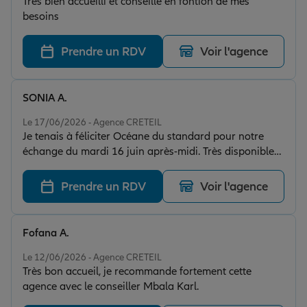
Très bien accueilli et conseillé en fontion de mes
besoins
Prendre un RDV
Voir l'agence
SONIA A.
Note de 5 sur 5
Le 17/06/2026 - Agence CRETEIL
Je tenais à féliciter Océane du standard pour notre
échange du mardi 16 juin après-midi. Très disponible
et souriante, elle a fait preuve d'une clarté et d'une
précision exemplaires. À l'écoute, elle a su transformer
Prendre un RDV
Voir l'agence
ma déception initiale en une expérience positive grâce
à son professionnalisme. Un grand merci à elle !
Fofana A.
Note de 5 sur 5
Le 12/06/2026 - Agence CRETEIL
Très bon accueil, je recommande fortement cette
agence avec le conseiller Mbala Karl.