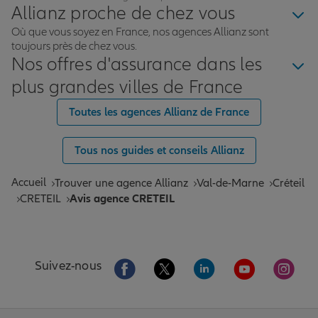
Allianz proche de chez vous
Où que vous soyez en France, nos agences Allianz sont
toujours près de chez vous.
Nos offres d'assurance dans les
plus grandes villes de France
Toutes les agences Allianz de France
Tous nos guides et conseils Allianz
Accueil
Trouver une agence Allianz
Val-de-Marne
Créteil
CRETEIL
Avis agence CRETEIL
Aller sur la page Facebook de Allianz
Aller sur la page Twitter de All
Aller sur la page Linke
Aller sur la pa
Aller 
Suivez-nous