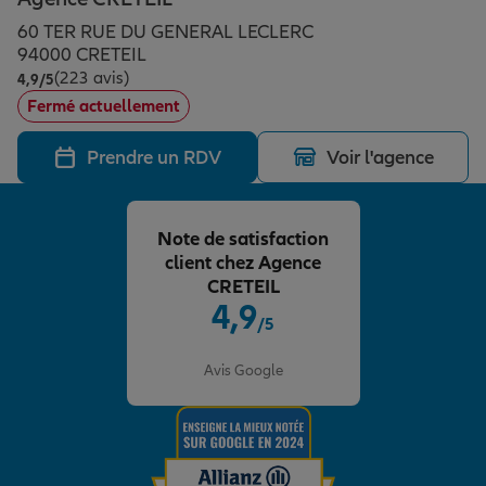
Épargne & retraite
Assurance emprunteur
Prévoyance et dépendance
Protection de la famille
60 TER RUE DU GENERAL LECLERC
94000 CRETEIL
(223 avis)
Note de 4.9 sur 5
4,9
/5
Vos projets
Assurance animal de compagnie
Protection juridique
Plan épargne retraite
Fermé actuellement
Prendre un RDV
Voir l'agence
Conseil assurance
Assurance vie
Partir en vacances
Note de satisfaction
Outre-mer
Placements financiers
Déménager
client chez Agence
CRETEIL
4,9
/5
Professionnels
Investissements immobiliers
Changer de voiture
Assurance auto
Note de 4.9 sur 5
Avis Google
Allianz en France
Transmission
Départ à la retraite
Assurance habitation
Préparer l’avenir
Le Pack Famille