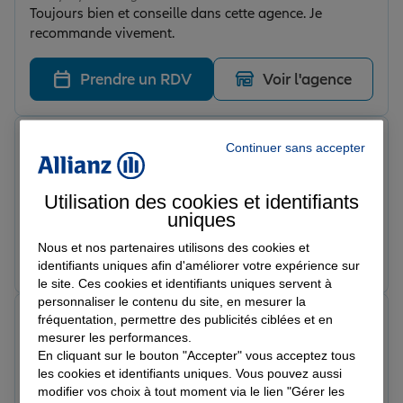
Toujours bien et conseille dans cette agence. Je
recommande vivement.
Prendre un RDV
Voir l'agence
streetfood b.
Continuer sans accepter
Note de 5 sur 5
Le 15/04/2026 - Agence CRETEIL
Assure depuis des années dans cette agence sur
Utilisation des cookies et identifiants
Créteil Village, je recommande vivement.
uniques
Nous et nos partenaires utilisons des cookies et
Prendre un RDV
Voir l'agence
identifiants uniques afin d'améliorer votre expérience sur
le site. Ces cookies et identifiants uniques servent à
personnaliser le contenu du site, en mesurer la
Claudie T.
fréquentation, permettre des publicités ciblées et en
Note de 5 sur 5
mesurer les performances.
Le 15/04/2026 - Agence CRETEIL
En cliquant sur le bouton "Accepter" vous acceptez tous
Très bien accueilli et aidé par le conseiller qui a su
les cookies et identifiants uniques. Vous pouvez aussi
m’orienter au mieux dans mes démarches.
modifier vos choix à tout moment via le lien "Gérer les