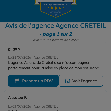
Garantie des accidents de la vie
Avis de l'agence Agence CRETEIL
- page 1 sur 2
Assurance scolaire
Avis sur une période de 6 mois
guga v.
Protection juridique
Note de 5 sur 5
Le 21/07/2026 - Agence CRETEIL
L'agence Allianz de Creteil a su m'accompagner
parfaitement pour la mise en place de mon assurance
Retraite
professionnelle. Une agence physique avec un bon
accueil ce qui est très important pour moi. Je
Prendre un RDV
Voir l'agence
recommande vivement cette agence et un grand merci
Tous nos devis d'assurance
à Romain.
Aissatou F.
Note de 5 sur 5
Le 03/07/2026 - Agence CRETEIL