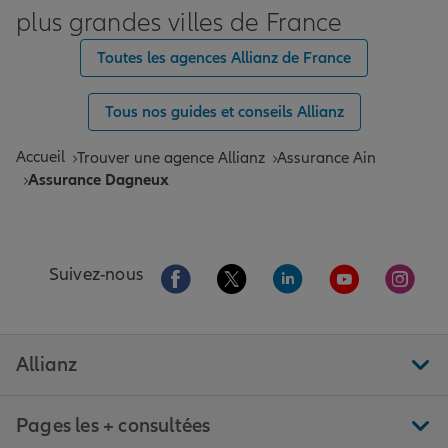
plus grandes villes de France
Toutes les agences Allianz de France
Tous nos guides et conseils Allianz
Accueil
Trouver une agence Allianz
Assurance Ain
Assurance Dagneux
Aller sur la page Facebook de Allianz
Aller sur la page Twitter de All
Aller sur la page Linke
Aller sur la pa
Aller 
Suivez-nous
Allianz
Pages les + consultées