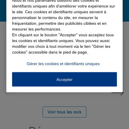
Nous et nos partenaires utilisons des cookies et
identifiants uniques afin d'améliorer votre expérience sur
le site. Ces cookies et identifiants uniques servent à
personnaliser le contenu du site, en mesurer la
fréquentation, permettre des publicités ciblées et en
Derniers avis de nos agences Allianz
mesurer les performances.
En cliquant sur le bouton "Accepter" vous acceptez tous
les cookies et identifiants uniques. Vous pouvez aussi
modifier vos choix à tout moment via le lien "Gérer les
Yori A.
cookies" accessible dans le pied de page.
Note de 5 sur 5
Le 05/08/2026 - Agence FORT DE FRANCE
Gérer les cookies et identifiants uniques
Accepter
Voir tous les avis