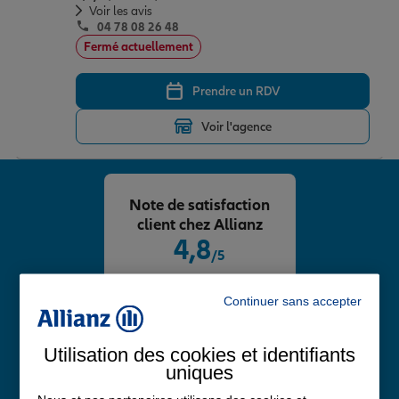
Voir les avis
04 78 08 26 48
Fermé actuellement
Prendre un RDV
Voir l'agence
Note de satisfaction
client chez Allianz
4,8
/5
Note de 4.8 sur 5
Avis Google
Continuer sans accepter
Utilisation des cookies et identifiants
uniques