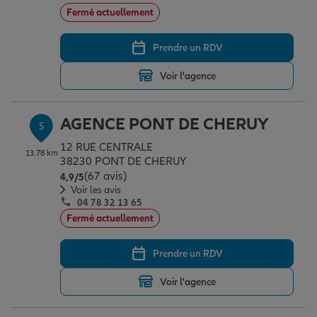
Fermé actuellement
Prendre un RDV
Voir l'agence
AGENCE PONT DE CHERUY
5
12 RUE CENTRALE
13.78 km
38230 PONT DE CHERUY
(67 avis)
Note de 4.9 sur 5
4,9
/5
Voir les avis
04 78 32 13 65
Fermé actuellement
Prendre un RDV
Voir l'agence