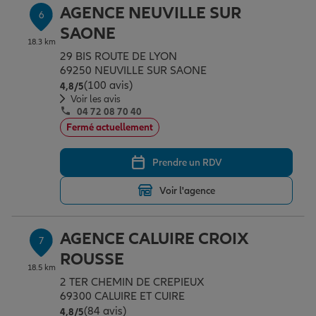
AGENCE NEUVILLE SUR
6
SAONE
18.3 km
29 BIS ROUTE DE LYON
69250 NEUVILLE SUR SAONE
(100 avis)
Note de 4.8 sur 5
4,8
/5
Voir les avis
04 72 08 70 40
Fermé actuellement
Prendre un RDV
Voir l'agence
AGENCE CALUIRE CROIX
7
ROUSSE
18.5 km
2 TER CHEMIN DE CREPIEUX
69300 CALUIRE ET CUIRE
(84 avis)
Note de 4.8 sur 5
4,8
/5