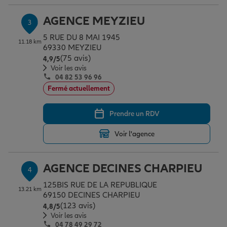
AGENCE MEYZIEU
3
Garantie des accidents de la vie
5 RUE DU 8 MAI 1945
11.18 km
69330 MEYZIEU
(75 avis)
Note de 4.9 sur 5
4,9
/5
Voir les avis
Assurance scolaire
04 82 53 96 96
Fermé actuellement
Protection juridique
Prendre un RDV
Voir l'agence
Retraite
AGENCE DECINES CHARPIEU
4
Tous nos devis d'assurance
125BIS RUE DE LA REPUBLIQUE
13.21 km
69150 DECINES CHARPIEU
(123 avis)
Note de 4.8 sur 5
4,8
/5
Voir les avis
04 78 49 29 72