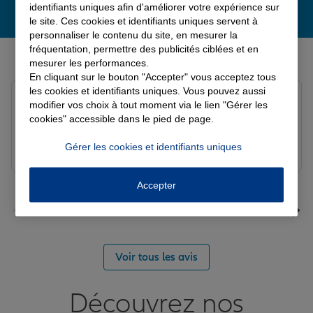
identifiants uniques afin d'améliorer votre expérience sur
le site. Ces cookies et identifiants uniques servent à
personnaliser le contenu du site, en mesurer la
Derniers avis de nos agences Allianz
fréquentation, permettre des publicités ciblées et en
mesurer les performances.
En cliquant sur le bouton "Accepter" vous acceptez tous
les cookies et identifiants uniques. Vous pouvez aussi
Yayaya M.
modifier vos choix à tout moment via le lien "Gérer les
Note de 5 sur 5
cookies" accessible dans le pied de page.
Le 07/08/2026 - Agence NANTERRE
Merci à Madi pour son écoute et ces conseils précieux.
Gérer les cookies et identifiants uniques
Réactif et efficace le service impeccable
Accepter
Voir tous les avis
Découvrez nos