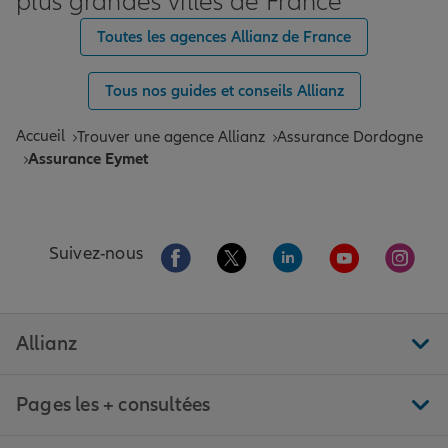
plus grandes villes de France
Toutes les agences Allianz de France
Tous nos guides et conseils Allianz
Accueil
Trouver une agence Allianz
Assurance Dordogne
Assurance Eymet
Aller sur la page Facebook de Allianz
Aller sur la page Twitter de All
Aller sur la page Linke
Aller sur la pa
Aller 
Suivez-nous
Allianz
Pages les + consultées