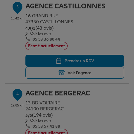
AGENCE CASTILLONNES
3
16 GRAND RUE
15.42 km
Garantie des accidents de la vie
47330 CASTILLONNES
(43 avis)
Note de 4.9 sur 5
4,9
/5
Voir les avis
05 53 36 80 44
Assurance scolaire
Fermé actuellement
Prendre un RDV
Protection juridique
Voir l'agence
Retraite
AGENCE BERGERAC
4
13 BD VOLTAIRE
19.85 km
Tous nos devis d'assurance
24100 BERGERAC
(194 avis)
Note de 5 sur 5
5
/5
Voir les avis
05 53 57 41 88
Fermé actuellement