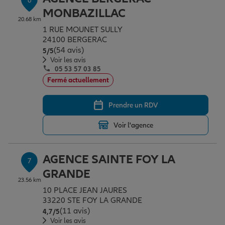
6
MONBAZILLAC
20.68 km
1 RUE MOUNET SULLY
24100 BERGERAC
(54 avis)
Note de 5 sur 5
5
/5
Voir les avis
05 53 57 03 85
Fermé actuellement
Prendre un RDV
Voir l'agence
AGENCE SAINTE FOY LA
7
GRANDE
23.56 km
10 PLACE JEAN JAURES
33220 STE FOY LA GRANDE
(11 avis)
Note de 4.7 sur 5
4,7
/5
Voir les avis