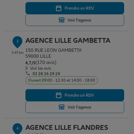
Prendre un RDV
Garantie des accidents de la vie
Voir l'agence
AGENCE LILLE GAMBETTA
Assurance scolaire
3
150 RUE LEON GAMBETTA
3.97 km
59000 LILLE
(170 avis)
Note de 4.7 sur 5
Protection juridique
4,7
/5
Voir les avis
03 28 36 24 24
Ouvert
09:00 - 12:30 et 14:00 - 18:00
Retraite
Prendre un RDV
Tous nos devis d'assurance
Voir l'agence
AGENCE LILLE FLANDRES
4