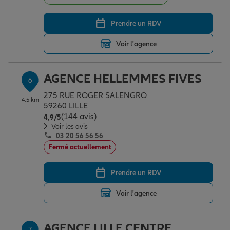
Prendre un RDV
Voir l'agence
AGENCE HELLEMMES FIVES
6
275 RUE ROGER SALENGRO
4.5 km
59260 LILLE
(144 avis)
Note de 4.9 sur 5
4,9
/5
Voir les avis
03 20 56 56 56
Fermé actuellement
Prendre un RDV
Voir l'agence
AGENCE LILLE CENTRE
7