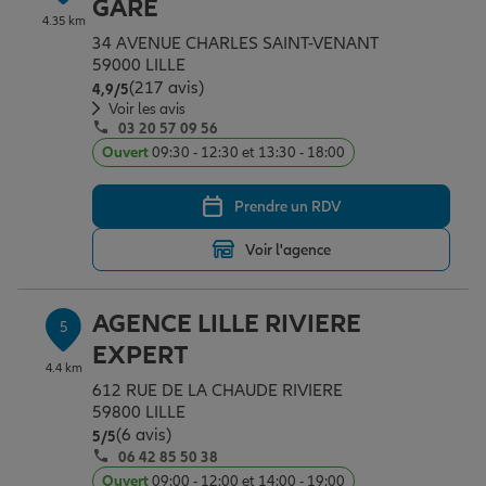
GARE
4.35 km
34 AVENUE CHARLES SAINT-VENANT
59000 LILLE
(217 avis)
Note de 4.9 sur 5
4,9
/5
Voir les avis
03 20 57 09 56
Ouvert
09:30 - 12:30 et 13:30 - 18:00
Prendre un RDV
Voir l'agence
AGENCE LILLE RIVIERE
5
EXPERT
4.4 km
612 RUE DE LA CHAUDE RIVIERE
59800 LILLE
(6 avis)
Note de 5 sur 5
5
/5
06 42 85 50 38
Ouvert
09:00 - 12:00 et 14:00 - 19:00