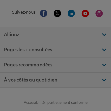
Aller sur la page Facebook de Allianz
Aller sur la page Twitter de All
Aller sur la page Linke
Aller sur la pa
Aller 
Suivez-nous
Allianz
Pages les + consultées
Pages recommandées
À vos côtés au quotidien
Accessibilité : partiellement conforme