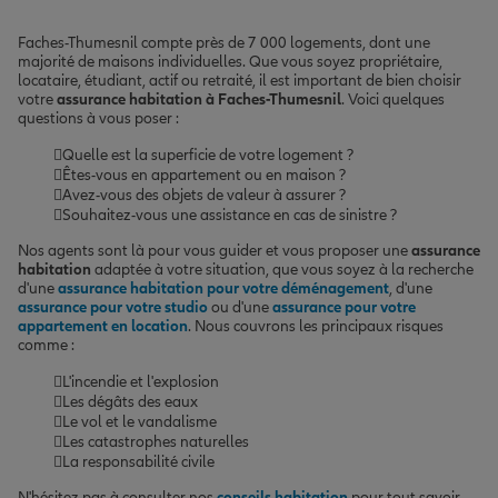
Faches-Thumesnil compte près de 7 000 logements, dont une
majorité de maisons individuelles. Que vous soyez propriétaire,
locataire, étudiant, actif ou retraité, il est important de bien choisir
votre
assurance habitation à Faches-Thumesnil
. Voici quelques
questions à vous poser :
Quelle est la superficie de votre logement ?
Êtes-vous en appartement ou en maison ?
Avez-vous des objets de valeur à assurer ?
Souhaitez-vous une assistance en cas de sinistre ?
Nos agents sont là pour vous guider et vous proposer une
assurance
habitation
adaptée à votre situation, que vous soyez à la recherche
d'une
assurance habitation pour votre déménagement
, d'une
assurance pour votre studio
ou d'une
assurance pour votre
appartement en location
. Nous couvrons les principaux risques
comme :
L'incendie et l'explosion
Les dégâts des eaux
Le vol et le vandalisme
Les catastrophes naturelles
La responsabilité civile
N'hésitez pas à consulter nos
conseils habitation
pour tout savoir