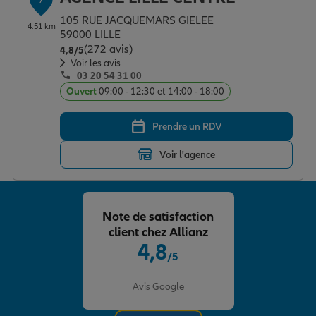
105 RUE JACQUEMARS GIELEE
4.51 km
59000 LILLE
(272 avis)
Note de 4.8 sur 5
4,8
/5
Voir les avis
03 20 54 31 00
Ouvert
09:00 - 12:30 et 14:00 - 18:00
Prendre un RDV
Voir l'agence
Note de satisfaction
client chez Allianz
4,8
/5
Note de 4.8 sur 5
Avis Google