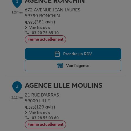
AGENCE RONCHIN
1
Épargne & retraite
Assurance emprunteur
Prévoyance et dépendance
Protection de la famille
672 AVENUE JEAN JAURES
1.27 km
59790 RONCHIN
(381 avis)
Note de 4.9 sur 5
4,9
/5
Vos projets
Assurance animal de compagnie
Protection juridique
Plan épargne retraite
Voir les avis
03 20 75 65 10
Fermé actuellement
Conseil assurance
Assurance vie
Partir en vacances
Prendre un RDV
Voir l'agence
Outre-mer
Placements financiers
Déménager
AGENCE LILLE MOULINS
2
Professionnels
Investissements immobiliers
Changer de voiture
Assurance auto
21 RUE D'ARRAS
3.12 km
59000 LILLE
(129 avis)
Note de 4.5 sur 5
4,5
/5
Allianz en France
Transmission
Départ à la retraite
Assurance habitation
Voir les avis
03 28 55 03 60
Fermé actuellement
Préparer l’avenir
Le Pack Famille