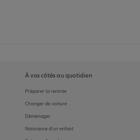
anz
in de Allianz
ge Youtube de Allianz
ur la page Instagram de Allianz
À vos côtés au quotidien
Préparer la rentrée
Changer de voiture
Déménager
Naissance d'un enfant