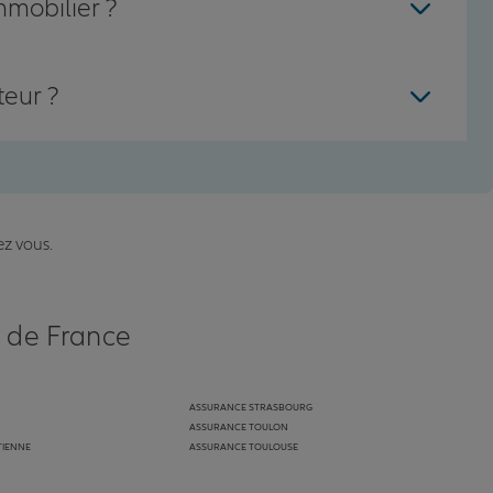
mmobilier ?
teur ?
ez vous.
s de France
ASSURANCE STRASBOURG
ASSURANCE TOULON
TIENNE
ASSURANCE TOULOUSE