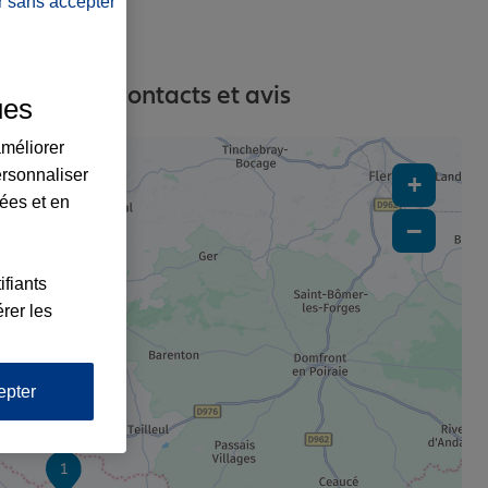
r sans accepter
adresses, contacts et avis
ues
améliorer
ersonnaliser
+
lées et en
−
5
ifiants
rer les
epter
1