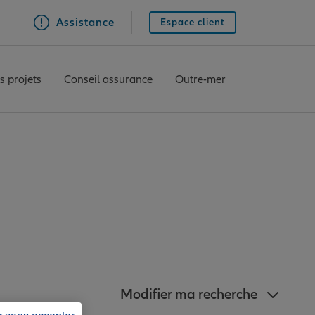
Assistance
Espace client
s projets
Conseil assurance
Outre-mer
agences Allianz à
-Plessis
Modifier ma recherche