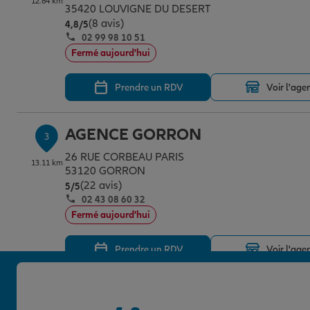
12.84 km
35420 LOUVIGNE DU DESERT
(8 avis)
Note de 4.8 sur 5
4,8
/5
02 99 98 10 51
Fermé aujourd'hui
Prendre un RDV
Voir l'age
AGENCE GORRON
3
26 RUE CORBEAU PARIS
13.11 km
53120 GORRON
(22 avis)
Note de 5 sur 5
5
/5
02 43 08 60 32
Fermé aujourd'hui
Prendre un RDV
Voir l'age
AGENCE ST HILAIRE DU HARCO
4