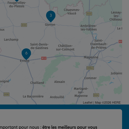
3
6
Leaflet
| Map ©2026
HERE
important pour nous :
être les meilleurs pour vous