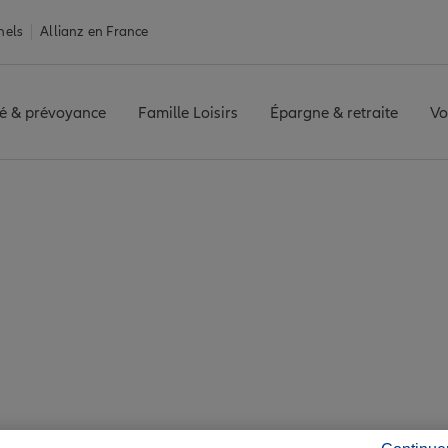
nels
Allianz en France
é & prévoyance
Famille Loisirs
Épargne & retraite
Vo
rance Fougerolles-du-Plessis
olles-du-Plessis : 7 
té de Fougerolles-du