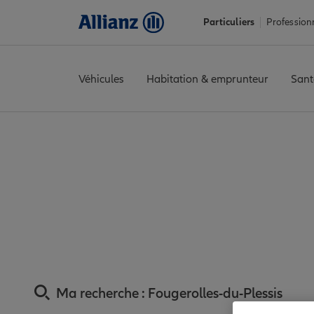
Particuliers
Profession
Véhicules
Habitation & emprunteur
Sant
Accueil
Trouver une agence Allianz
Assurance Mayenne
Assu
Assurance Fouger
proximi
Ma recherche :
Fougerolles-du-Plessis