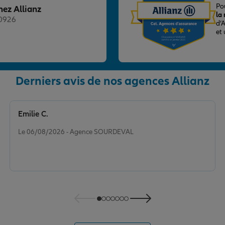
Po
hez Allianz
la
20926
d’
et
Derniers avis de nos agences Allianz
nce
Emilie C.
Note de 5 sur 5
Le 06/08/2026 - Agence SOURDEVAL
nce