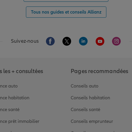
Tous nos guides et conseils Allianz
Aller sur la page Facebook de Allianz
Aller sur la page Twitter de Alli
Aller sur la page Linked
Aller sur la pa
Aller s
Suivez-nous
 les + consultées
Pages recommandées
nce auto
Conseils auto
nce habitation
Conseils habitation
nce santé
Conseils santé
nce prêt immobilier
Conseils emprunteur