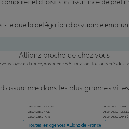
omparer et choisir son assurance de prêt i
st-ce que la délégation d'assurance emprun
Allianz proche de chez vous
vous soyez en France, nos agences Allianz sont toujours près de ch
 d'assurance dans les plus grandes ville
ASSURANCE NANTES
ASSURANCE REIMS
ASSURANCE NICE
ASSURANCE RENNES
ASSURANCE PARIS
ASSURANCE SAINT-É
Toutes les agences Allianz de France