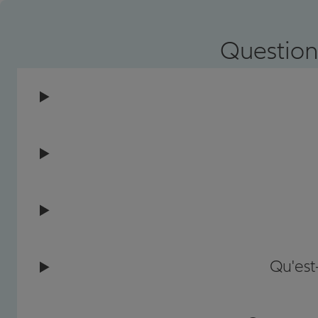
Prendre un RDV
Voir l'age
Question
Qu'est