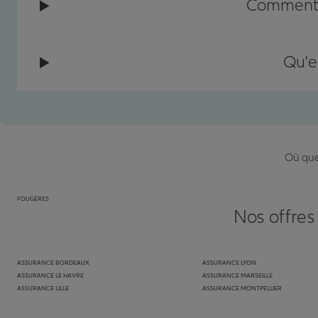
Comment c
Qu'e
Où que 
FOUGÈRES
Nos offres
ASSURANCE BORDEAUX
ASSURANCE LYON
ASSURANCE LE HAVRE
ASSURANCE MARSEILLE
ASSURANCE LILLE
ASSURANCE MONTPELLIER