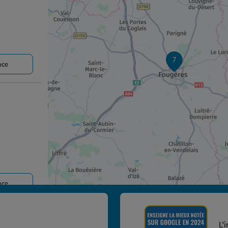
7
nce
nce
UET
L'