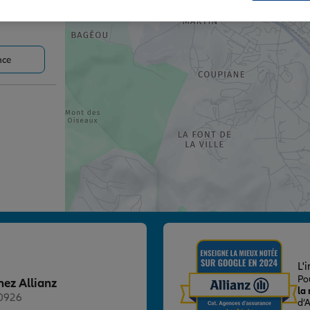
nce
nce
L'
Po
hez Allianz
la
20926
d’