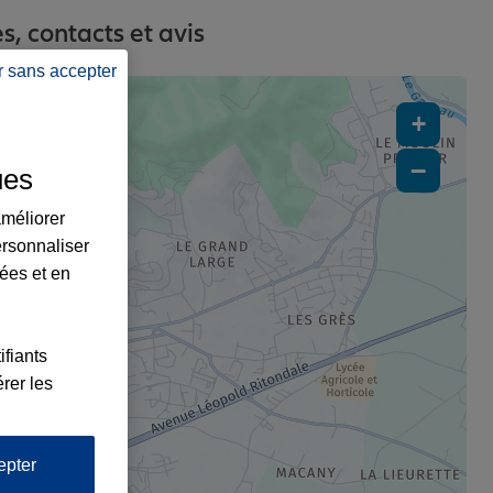
, contacts et avis
r sans accepter
+
−
ues
améliorer
ersonnaliser
lées et en
ifiants
x2
rer les
1
epter