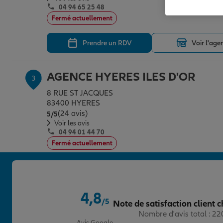
04 94 65 25 48
Fermé actuellement
Prendre un RDV
Voir l'age
AGENCE HYERES ILES D'OR
3
8 RUE ST JACQUES
83400 HYERES
(24 avis)
Note de 5 sur 5
5
/5
Voir les avis
04 94 01 44 70
Fermé actuellement
Prendre un RDV
Voir l'age
4,8
AGENCE HYERES MAJESTIC
/5
Note de satisfaction client c
4
Note de 4.8 sur 5
Nombre d'avis total : 2
2 RUE JEAN AICARD
Avis Google