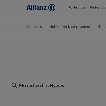
Particuliers
Profession
Véhicules
Habitation & emprunteur
Sant
Accueil
Trouver une agence Allianz
Assurance Var
Assurance
Assurance Hy
Ma recherche :
Hyères