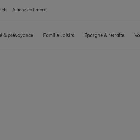
nels
Allianz en France
é & prévoyance
Famille Loisirs
Épargne & retraite
Vo
 Hyères
ères : 4 agences All