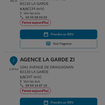
701 m
Épargne & retraite
Assurance emprunteur
Prévoyance et dépendance
Protection de la famille
83130 LA GARDE
(134 avis)
Note de 4.9 sur 5
4,9
/5
Voir les avis
04 94 08 04 00
Vos projets
Assurance animal de compagnie
Protection juridique
Plan épargne retraite
Fermé aujourd'hui
Prendre un RDV
Conseil assurance
Assurance vie
Partir en vacances
Voir l'agence
Outre-mer
Placements financiers
Déménager
AGENCE LA GARDE ZI
2
1041 AVENUE DE DRAGUIGNAN
2.29 km
Professionnels
Investissements immobiliers
Changer de voiture
Assurance auto
83130 LA GARDE
(107 avis)
Note de 5 sur 5
5
/5
Voir les avis
04 94 14 47 10
Allianz en France
Transmission
Départ à la retraite
Assurance habitation
Fermé aujourd'hui
Prendre un RDV
Préparer l’avenir
Le Pack Famille