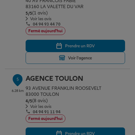
40 AV FRANCOIS FABIE
83160 LA VALETTE DU VAR
(1 avis)
Note de 5 sur 5
5
/5
Voir les avis
04 94 93 44 70
Fermé aujourd'hui
Prendre un RDV
Voir l'agence
AGENCE TOULON
5
93 AVENUE FRANKLIN ROOSEVELT
6.28 km
83000 TOULON
(8 avis)
Note de 4 sur 5
4
/5
Voir les avis
04 94 91 11 94
Fermé aujourd'hui
Prendre un RDV