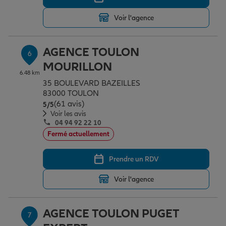
Voir l'agence
AGENCE TOULON
6
MOURILLON
6.48 km
35 BOULEVARD BAZEILLES
83000 TOULON
(61 avis)
Note de 5 sur 5
5
/5
Voir les avis
04 94 92 22 10
Fermé actuellement
Prendre un RDV
Voir l'agence
AGENCE TOULON PUGET
7