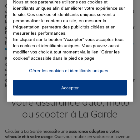
Nous et nos partenaires utilisons des cookies et
Chez Allianz, nous proposons une large gamme de solutions
identifiants uniques afin d'améliorer votre expérience sur
d'
assurance
à La Garde :
assurance auto
pour parcourir sereinement
le site. Ces cookies et identifiants uniques servent à
l'avenue du 8 mai 1945,
assurance habitation
pour protéger votre
personnaliser le contenu du site, en mesurer la
logement des risques du quotidien,
complémentaire santé
pour
fréquentation, permettre des publicités ciblées et en
prendre soin de vous et de votre famille, assurance vie pour préparer
l'avenir et assurer la transmission de votre patrimoine, assurance
mesurer les performances.
scolaire pour la tranquillité de vos enfants lors de leur scolarité à
En cliquant sur le bouton "Accepter" vous acceptez tous
l'école Marcel Pagnol ou au collège Jacques Cousteau, et
assurance
les cookies et identifiants uniques. Vous pouvez aussi
emprunteur
pour sécuriser votre prêt immobilier.
modifier vos choix à tout moment via le lien "Gérer les
cookies" accessible dans le pied de page.
En tant qu'assureur de proximité, nous sommes fiers de vous
accompagner au quotidien à La Garde, que ce soit pour vos
déplacements sur le boulevard Stalingrad ou pour protéger votre
Gérer les cookies et identifiants uniques
appartement avenue Jean Jaurès. Nos agents Allianz, experts en
assurance
, sont à votre écoute pour vous conseiller et vous proposer
les meilleures garanties au meilleur prix.
Accepter
Votre assurance auto, moto
ou scooter à La Garde
Circuler à La Garde nécessite une
assurance adaptée à votre
véhicule et à votre usage
. Que vous rouliez en voiture sur l'avenue