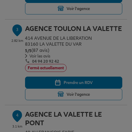
Voir l'agence
Garantie des accidents de la vie
AGENCE TOULON LA VALETTE
3
414 AVENUE DE LA LIBERATION
Assurance scolaire
2.82 km
83160 LA VALETTE DU VAR
(87 avis)
Note de 5 sur 5
5
/5
Voir les avis
04 94 20 92 42
Protection juridique
Fermé actuellement
Prendre un RDV
Retraite
Voir l'agence
Tous nos devis d'assurance
AGENCE LA VALETTE LE
4
PONT
3.1 km