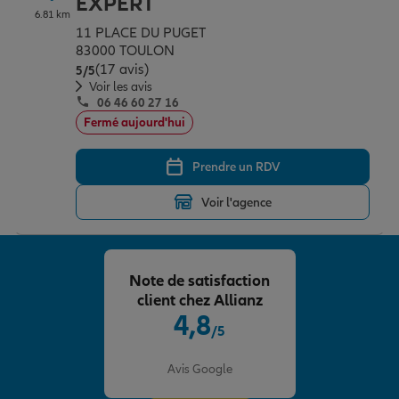
EXPERT
6.81 km
11 PLACE DU PUGET
83000 TOULON
(17 avis)
Note de 5 sur 5
5
/5
Voir les avis
06 46 60 27 16
Fermé aujourd'hui
Prendre un RDV
Voir l'agence
Note de satisfaction
client chez Allianz
4,8
/5
Note de 4.8 sur 5
Avis Google