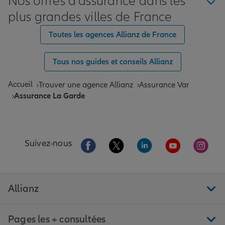
Nos offres d'assurance dans les
plus grandes villes de France
Toutes les agences Allianz de France
Tous nos guides et conseils Allianz
Accueil
Trouver une agence Allianz
Assurance Var
Assurance La Garde
Aller sur la page Facebook de Allianz
Aller sur la page Twitter de All
Aller sur la page Linke
Aller sur la pa
Aller 
Suivez-nous
Allianz
Pages les + consultées