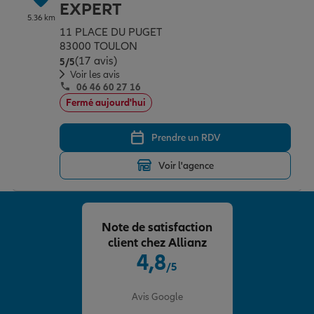
EXPERT
5.36 km
11 PLACE DU PUGET
83000 TOULON
(17 avis)
Note de 5 sur 5
5
/5
Voir les avis
06 46 60 27 16
Fermé aujourd'hui
Prendre un RDV
Voir l'agence
Note de satisfaction
client chez Allianz
4,8
/5
Note de 4.8 sur 5
Avis Google