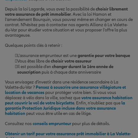
Depuis la loi Lagarde, vous avez la possibilité de
choisir librement
votre assurance de prêt immobilier
. Avec la loi Hamon et
l'amendement Bourquin, vous pouvez même en changer en cours de
contrat. N'hésitez pas à contacter nos agents Allianz à La Valette-
du-Var pour étudier votre situation et vous proposer l'offre la plus
avantageuse.
Quelques points clés à retenir :
L'assurance emprunteur est une
garantie pour votre banque
Vous êtes libre de
choisir votre assureur
Il est possible d'en
changer durant la 1ère année de
souscription
puis à chaque date anniversaire
Vous envisagez d'investir dans une résidence secondaire à La
Valette-du-Var ?
Pensez à souscrire une assurance villégiature et
location de vacances
pour protéger votre bien. Si vous vous
déplacez à vélo dans la ville, sachez que
votre assurance habitation
peut couvrir le vol de votre bicyclette
. Enfin, n'oubliez pas que
la
garantie Protection Juridique incluse dans votre assurance
habitation
peut vous être utile en cas de litige.
Consultez nos
conseils emprunteur
pour plus de détails.
Obtenir un tarif pour votre assurance prêt immobilier à La Valette-