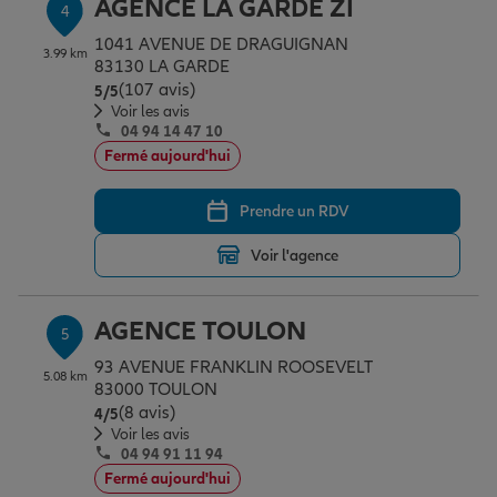
AGENCE LA GARDE ZI
4
1041 AVENUE DE DRAGUIGNAN
3.99 km
83130 LA GARDE
(107 avis)
Note de 5 sur 5
5
/5
Voir les avis
04 94 14 47 10
Fermé aujourd'hui
Prendre un RDV
Voir l'agence
AGENCE TOULON
5
93 AVENUE FRANKLIN ROOSEVELT
5.08 km
83000 TOULON
(8 avis)
Note de 4 sur 5
4
/5
Voir les avis
04 94 91 11 94
Fermé aujourd'hui