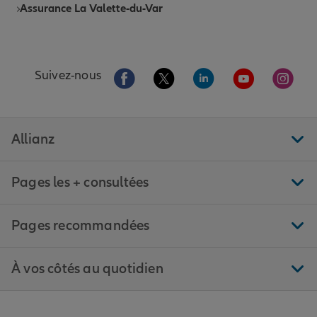
Assurance La Valette-du-Var
Aller sur la page Facebook de Allianz
Aller sur la page Twitter de All
Aller sur la page Linke
Aller sur la pa
Aller 
Suivez-nous
Allianz
Pages les + consultées
Pages recommandées
À vos côtés au quotidien