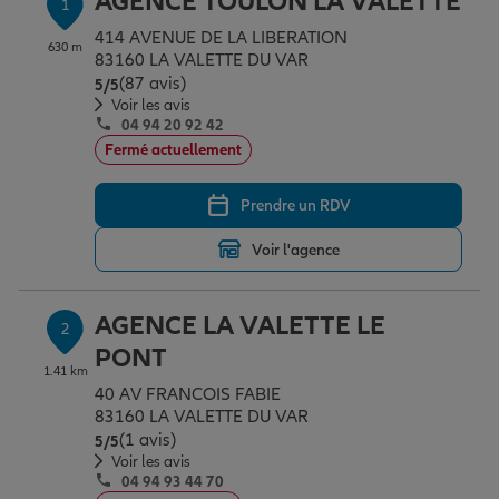
AGENCE TOULON LA VALETTE
1
Épargne & retraite
Assurance emprunteur
Prévoyance et dépendance
Protection de la famille
414 AVENUE DE LA LIBERATION
630 m
83160 LA VALETTE DU VAR
(87 avis)
Note de 5 sur 5
5
/5
Vos projets
Assurance animal de compagnie
Protection juridique
Plan épargne retraite
Voir les avis
04 94 20 92 42
Fermé actuellement
Conseil assurance
Assurance vie
Partir en vacances
Prendre un RDV
Voir l'agence
Outre-mer
Placements financiers
Déménager
AGENCE LA VALETTE LE
2
Professionnels
Investissements immobiliers
Changer de voiture
Assurance auto
PONT
1.41 km
40 AV FRANCOIS FABIE
Allianz en France
Transmission
Départ à la retraite
Assurance habitation
83160 LA VALETTE DU VAR
(1 avis)
Note de 5 sur 5
5
/5
Voir les avis
04 94 93 44 70
Préparer l’avenir
Le Pack Famille