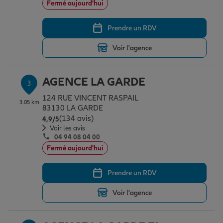
Fermé aujourd'hui
Prendre un RDV
Garantie des accidents de la vie
Voir l'agence
Assurance scolaire
AGENCE LA GARDE
3
124 RUE VINCENT RASPAIL
3.05 km
Protection juridique
83130 LA GARDE
(134 avis)
Note de 4.9 sur 5
4,9
/5
Voir les avis
04 94 08 04 00
Retraite
Fermé aujourd'hui
Prendre un RDV
Tous nos devis d'assurance
Voir l'agence