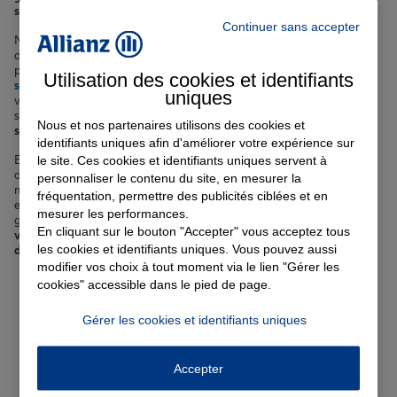
spécifiques à La Valette-du-Var
.
Continuer sans accepter
Notre offre comprend des
assurances auto
pour vos déplacements
dans les rues vallonnées de la ville, des
assurances habitation
pour
protéger votre logement des risques locaux, des
complémentaires
Utilisation des cookies et identifiants
santé
pour prendre soin de vous et de votre famille, des assurances
uniques
vie pour sécuriser l'avenir de vos proches, ainsi que des assurances
scolaires et
emprunteur
.
Quel que soit votre profil, nous avons la
Nous et nos partenaires utilisons des cookies et
solution d'assurance qu'il vous faut à La Valette-du-Var
.
identifiants uniques afin d'améliorer votre expérience sur
le site. Ces cookies et identifiants uniques servent à
En choisissant Allianz comme partenaire d'assurance à La Valette-
du-Var, vous bénéficiez de l'expertise et du savoir-faire d'un leader
personnaliser le contenu du site, en mesurer la
mondial de l'assurance. Nos agents présents dans la ville et ses
fréquentation, permettre des publicités ciblées et en
environs sont à votre écoute pour vous guider vers les meilleures
mesurer les performances.
garanties au meilleur prix.
Faites confiance à Allianz pour protéger
En cliquant sur le bouton "Accepter" vous acceptez tous
votre quotidien et construire sereinement vos projets à La Valette-
les cookies et identifiants uniques. Vous pouvez aussi
du-Var
.
modifier vos choix à tout moment via le lien "Gérer les
cookies" accessible dans le pied de page.
Votre assurance auto, moto
Gérer les cookies et identifiants uniques
ou scooter à La Valette-du-
Var
Accepter