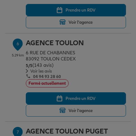
Prendre un RDV
Voir l'agence
AGENCE TOULON
6
6 RUE DE CHABANNES
5.29 km
83092 TOULON CEDEX
(143 avis)
Note de 5 sur 5
5
/5
Voir les avis
04 94 93 28 60
Fermé actuellement
Prendre un RDV
Voir l'agence
AGENCE TOULON PUGET
7