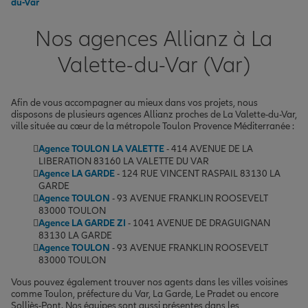
du-Var
Nos agences Allianz à La
Valette-du-Var (Var)
Afin de vous accompagner au mieux dans vos projets, nous
disposons de plusieurs agences Allianz proches de La Valette-du-Var,
ville située au cœur de la métropole Toulon Provence Méditerranée :
Agence TOULON LA VALETTE
- 414 AVENUE DE LA
LIBERATION 83160 LA VALETTE DU VAR
Agence LA GARDE
- 124 RUE VINCENT RASPAIL 83130 LA
GARDE
Agence TOULON
- 93 AVENUE FRANKLIN ROOSEVELT
83000 TOULON
Agence LA GARDE ZI
- 1041 AVENUE DE DRAGUIGNAN
83130 LA GARDE
Agence TOULON
- 93 AVENUE FRANKLIN ROOSEVELT
83000 TOULON
Vous pouvez également trouver nos agents dans les villes voisines
comme Toulon, préfecture du Var, La Garde, Le Pradet ou encore
Solliès-Pont. Nos équipes sont aussi présentes dans les