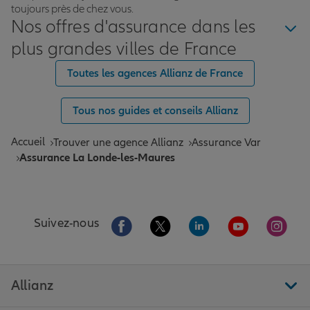
toujours près de chez vous.
Nos offres d'assurance dans les
plus grandes villes de France
Toutes les agences Allianz de France
Tous nos guides et conseils Allianz
Accueil
Trouver une agence Allianz
Assurance Var
Assurance La Londe-les-Maures
Aller sur la page Facebook de Allianz
Aller sur la page Twitter de All
Aller sur la page Linke
Aller sur la pa
Aller 
Suivez-nous
Allianz