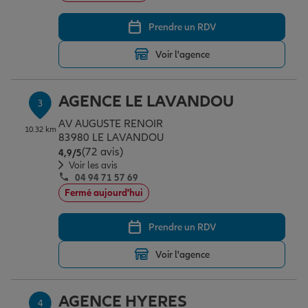
Prendre un RDV
Garantie des accidents de la vie
Voir l'agence
Assurance scolaire
AGENCE LE LAVANDOU
3
AV AUGUSTE RENOIR
10.32 km
83980 LE LAVANDOU
Protection juridique
(72 avis)
Note de 4.9 sur 5
4,9
/5
Voir les avis
04 94 71 57 69
Fermé aujourd'hui
Retraite
Prendre un RDV
Tous nos devis d'assurance
Voir l'agence
AGENCE HYERES
4