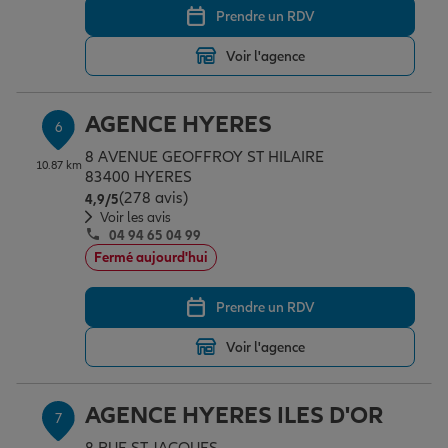
Prendre un RDV
Voir l'agence
AGENCE HYERES
6
8 AVENUE GEOFFROY ST HILAIRE
10.87 km
83400 HYERES
(278 avis)
Note de 4.9 sur 5
4,9
/5
Voir les avis
04 94 65 04 99
Fermé aujourd'hui
Prendre un RDV
Voir l'agence
AGENCE HYERES ILES D'OR
7