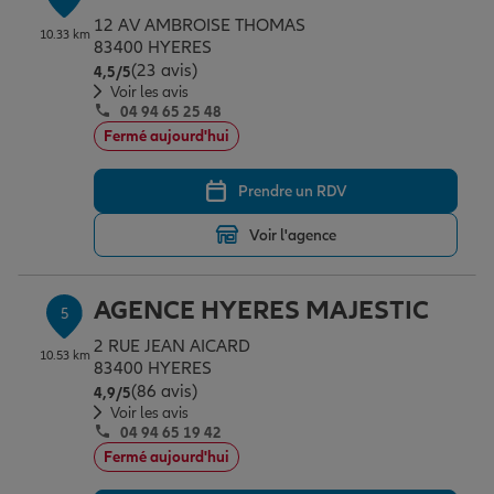
12 AV AMBROISE THOMAS
10.33 km
83400 HYERES
(23 avis)
Note de 4.5 sur 5
4,5
/5
Voir les avis
04 94 65 25 48
Fermé aujourd'hui
Prendre un RDV
Voir l'agence
AGENCE HYERES MAJESTIC
5
2 RUE JEAN AICARD
10.53 km
83400 HYERES
(86 avis)
Note de 4.9 sur 5
4,9
/5
Voir les avis
04 94 65 19 42
Fermé aujourd'hui