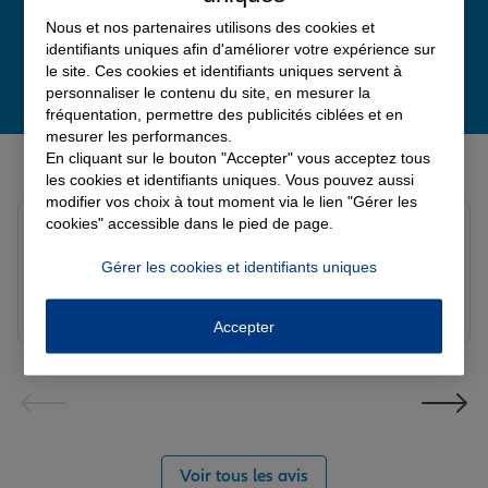
Nous et nos partenaires utilisons des cookies et
identifiants uniques afin d'améliorer votre expérience sur
le site. Ces cookies et identifiants uniques servent à
personnaliser le contenu du site, en mesurer la
fréquentation, permettre des publicités ciblées et en
mesurer les performances.
Derniers avis de nos agences Allianz
En cliquant sur le bouton "Accepter" vous acceptez tous
les cookies et identifiants uniques. Vous pouvez aussi
modifier vos choix à tout moment via le lien "Gérer les
cookies" accessible dans le pied de page.
Yayaya M.
Note de 5 sur 5
Gérer les cookies et identifiants uniques
Le 07/08/2026 - Agence NANTERRE
Merci à Madi pour son écoute et ces conseils précieux.
Réactif et efficace le service impeccable
Accepter
Voir tous les avis