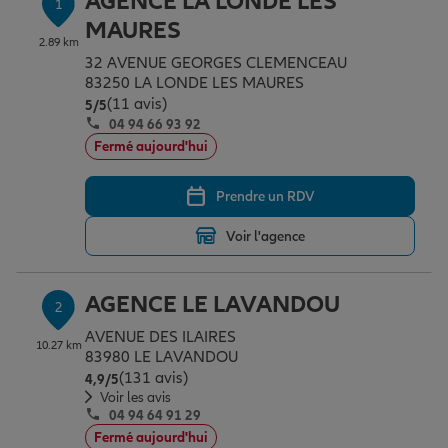
AGENCE LA LONDE LES
1
Épargne & retraite
Assurance emprunteur
Prévoyance et dépendance
Protection de la famille
MAURES
2.89 km
32 AVENUE GEORGES CLEMENCEAU
83250 LA LONDE LES MAURES
Vos projets
Assurance animal de compagnie
Protection juridique
Plan épargne retraite
(11 avis)
Note de 5 sur 5
5
/5
04 94 66 93 92
Fermé aujourd'hui
Conseil assurance
Assurance vie
Partir en vacances
Prendre un RDV
Outre-mer
Placements financiers
Déménager
Voir l'agence
Professionnels
Investissements immobiliers
Changer de voiture
Assurance auto
AGENCE LE LAVANDOU
2
AVENUE DES ILAIRES
10.27 km
83980 LE LAVANDOU
Allianz en France
Transmission
Départ à la retraite
Assurance habitation
(131 avis)
Note de 4.9 sur 5
4,9
/5
Voir les avis
04 94 64 91 29
Fermé aujourd'hui
Préparer l’avenir
Le Pack Famille