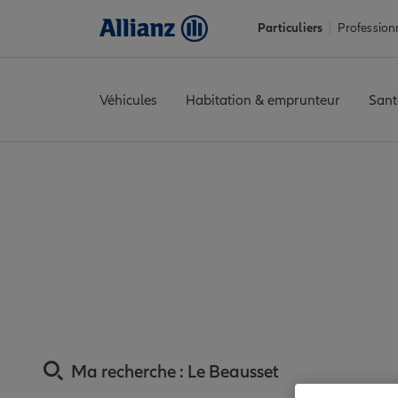
Particuliers
Profession
Véhicules
Habitation & emprunteur
Sant
Accueil
Trouver une agence Allianz
Assurance Var
Assurance
Assurance Beauss
Ma recherche :
Le Beausset