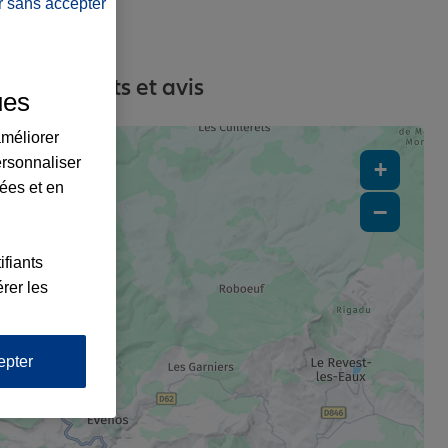
r sans accepter
es, contacts et avis
ues
améliorer
ersonnaliser
+
lées et en
−
ifiants
rer les
epter