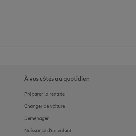
anz
in de Allianz
ge Youtube de Allianz
ur la page Instagram de Allianz
À vos côtés au quotidien
Préparer la rentrée
Changer de voiture
Déménager
Naissance d'un enfant