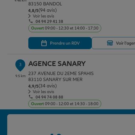
9.46 km
83150 BANDOL
(94 avis)
Note de 4.8 sur 5
4,8
/5
Voir les avis
04 94 29 41 38
Ouvert
09:00 - 12:30 et 14:00 - 17:30
Prendre un RDV
Voir l'age
AGENCE SANARY
3
237 AVENUE DU 2EME SPAHIS
9.5 km
83110 SANARY SUR MER
(34 avis)
Note de 4.9 sur 5
4,9
/5
Voir les avis
04 94 74 08 88
Ouvert
09:00 - 12:00 et 14:30 - 18:00
Prendre un RDV
Voir l'age