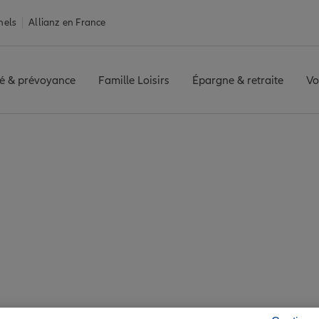
nels
Allianz en France
é & prévoyance
Famille Loisirs
Épargne & retraite
Vo
 Beausset
et : 7 agences Allia
Beausset