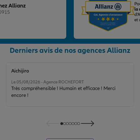
Po
hez Allianz
la
20915
d’
et
Derniers avis de nos agences Allianz
nce
Aichijiro
Note de 5 sur 5
Le 05/08/2026 - Agence ROCHEFORT
Très compréhensible ! Humain et efficace ! Merci
encore !