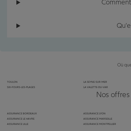
Comment c
Qu'e
Où que 
TOULON
LA SEYNE-SUR-MER
SIX-FOURS-LES-PLAGES
LA VALETTE-DU-VAR
Nos offres
ASSURANCE BORDEAUX
ASSURANCE LYON
ASSURANCE LE HAVRE
ASSURANCE MARSEILLE
ASSURANCE LILLE
ASSURANCE MONTPELLIER