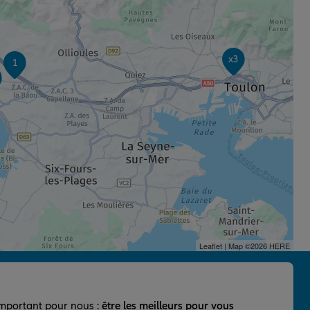
x3
1
Leaflet
| Map ©2026
HERE
important pour nous :
être les meilleurs pour vous