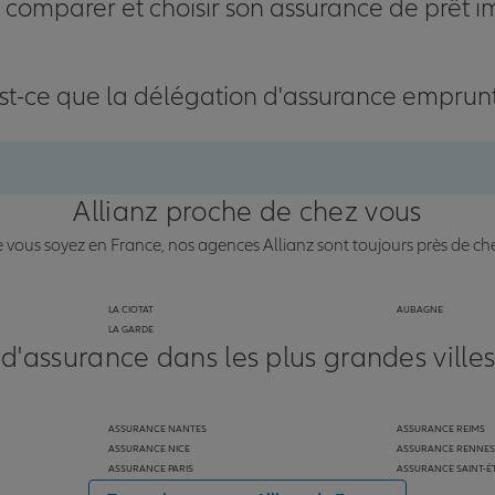
omparer et choisir son assurance de prêt i
st-ce que la délégation d'assurance emprun
Allianz proche de chez vous
vous soyez en France, nos agences Allianz sont toujours près de ch
LA CIOTAT
AUBAGNE
LA GARDE
 d'assurance dans les plus grandes ville
ASSURANCE NANTES
ASSURANCE REIMS
ASSURANCE NICE
ASSURANCE RENNES
ASSURANCE PARIS
ASSURANCE SAINT-É