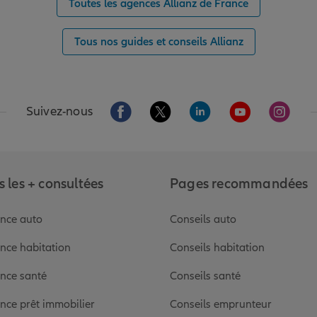
Toutes les agences Allianz de France
Tous nos guides et conseils Allianz
Aller sur la page Facebook de Allianz
Aller sur la page Twitter de Alli
Aller sur la page Linked
Aller sur la pa
Aller s
Suivez-nous
 les + consultées
Pages recommandées
nce auto
Conseils auto
nce habitation
Conseils habitation
nce santé
Conseils santé
nce prêt immobilier
Conseils emprunteur