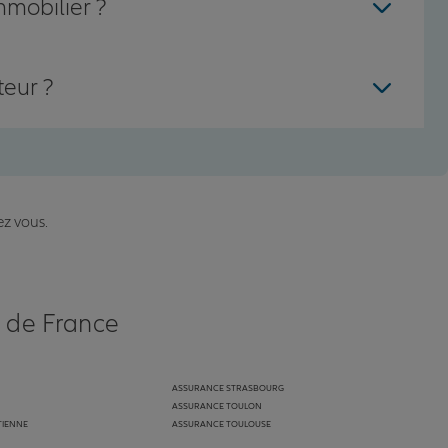
mmobilier ?
teur ?
ez vous.
s de France
ASSURANCE STRASBOURG
ASSURANCE TOULON
TIENNE
ASSURANCE TOULOUSE