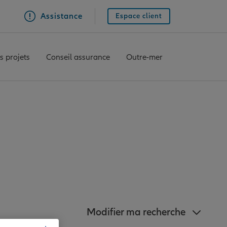
Assistance
Espace client
s projets
Conseil assurance
Outre-mer
nz à proximité du
Modifier ma recherche