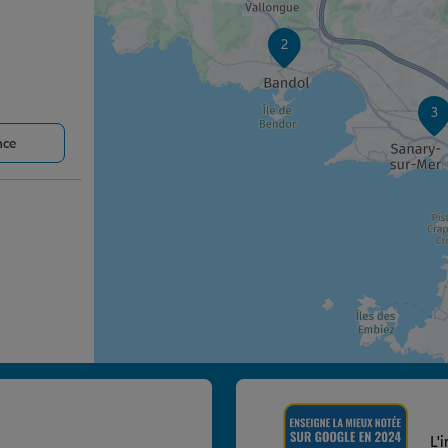
2
3
nce
nce
L'