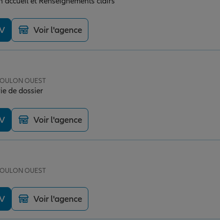
 accueil et Renseignements clairs
DV
Voir l'agence
 TOULON OUEST
vie de dossier
DV
Voir l'agence
 TOULON OUEST
DV
Voir l'agence