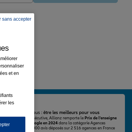
r sans accepter
ues
améliorer
ersonnaliser
lées et en
ifiants
rer les
important pour nous :
être les meilleurs pour vous
ur la 2ème fois consécutive, Allianz remporte le
Prix de l’enseigne
 mieux notée sur Google en 2024
dans la catégorie Agences
epter
Assurance, avec 43 000 avis déposés sur 2 516 agences en France