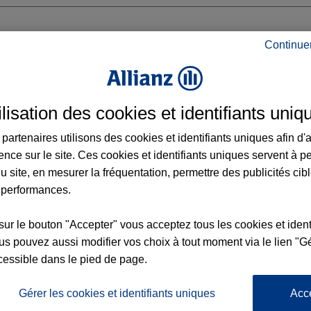
Continue
ON OUEST
ilisation des cookies et identifiants uniq
5EME CORPS
partenaires utilisons des cookies et identifiants uniques afin d'
ence sur le site. Ces cookies et identifiants uniques servent à p
u site, en mesurer la fréquentation, permettre des publicités cib
 performances.
Voir l'agence
sur le bouton "Accepter" vous acceptez tous les cookies et ident
s pouvez aussi modifier vos choix à tout moment via le lien "Gé
cessible dans le pied de page.
L'
Po
gence TOULON OUEST
la
Gérer les cookies et identifiants uniques
Acc
153
d’