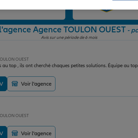
et
e l'agence Agence TOULON OUEST
- pa
Avis sur une période de 6 mois
 TOULON OUEST
 au top , ils ont cherché chaques petites solutions. Équipe au top
DV
Voir l'agence
 TOULON OUEST
DV
Voir l'agence