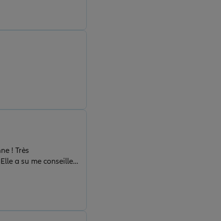
Elle a su me conseiller
un service au top.
à la fin. C’est