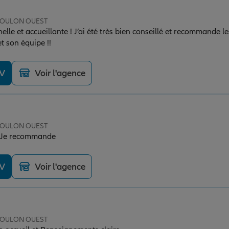
 TOULON OUEST
elle et accueillante ! J’ai été très bien conseillé et recommande l
t son équipe !!
DV
Voir l'agence
 TOULON OUEST
e Je recommande
DV
Voir l'agence
 TOULON OUEST