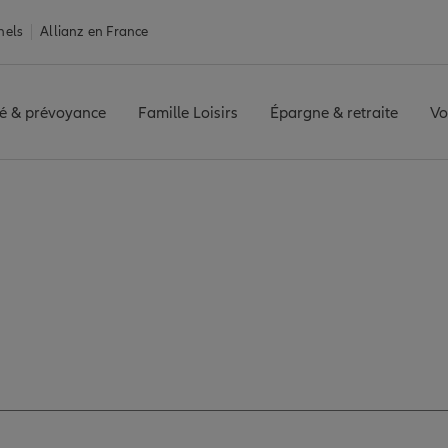
nels
Allianz en France
é & prévoyance
Famille Loisirs
Épargne & retraite
Vo
ST
Avis agence TOULON OUEST
es avis de l'agence 