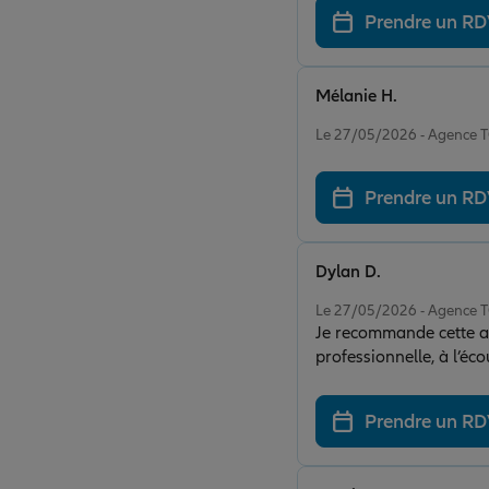
Prendre un R
Mélanie H.
Note de 5 sur 5
Le 27/05/2026 - Agence
Prendre un R
Dylan D.
Note de 5 sur 5
Le 27/05/2026 - Agence
Je recommande cette agence Allianz￼ les yeux fermés, et particulièrement 
professionnelle, à l’éc
parfaitement pour mon a
L’accueil est chaleureu
Prendre un R
agréable d’avoir une agence aussi atte
professionnalisme et s