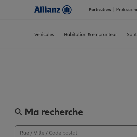
Particuliers
Profession
Véhicules
Habitation & emprunteur
Sant
Accueil
Trouver une agence Allianz
Var
Toulon
TOULON OUE
Découvrez l
Ma recherche