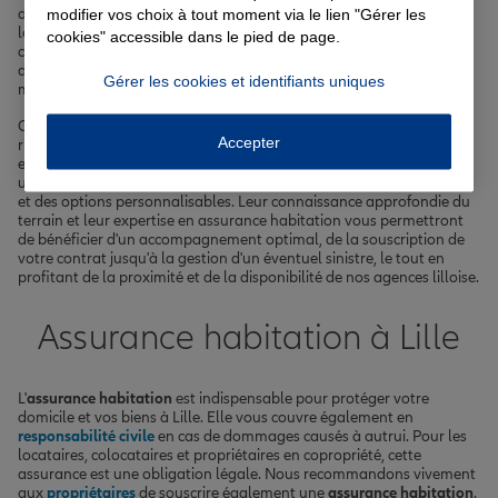
modifier vos choix à tout moment via le lien "Gérer les
de votre quartier et de votre situation personnelle. Que vous soyez
locataire d'un appartement étudiant dans le centre-ville animé,
cookies" accessible dans le pied de page.
colocataire d'un loft atypique dans le Vieux-Lille ou propriétaire
d'une maison familiale à Hellemmes, nous avons des solutions sur
Gérer les cookies et identifiants uniques
mesure pour répondre à vos besoins spécifiques.
Conscients des particularités de chaque quartier lillois, comme les
Accepter
risques d'inondation plus présents dans certaines zones ou les
enjeux liés à la sécurité dans d'autres, nos agents vous proposeront
une
assurance habitation
adaptée, avec des garanties essentielles
et des options personnalisables. Leur connaissance approfondie du
terrain et leur expertise en assurance habitation vous permettront
de bénéficier d'un accompagnement optimal, de la souscription de
votre contrat jusqu'à la gestion d'un éventuel sinistre, le tout en
profitant de la proximité et de la disponibilité de nos agences lilloise.
Assurance habitation à Lille
L'
assurance habitation
est indispensable pour protéger votre
domicile et vos biens à Lille. Elle vous couvre également en
responsabilité civile
en cas de dommages causés à autrui. Pour les
locataires, colocataires et propriétaires en copropriété, cette
assurance est une obligation légale. Nous recommandons vivement
aux
propriétaires
de souscrire également une
assurance habitation
.