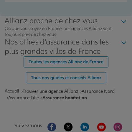
Allianz proche de chez vous
Où que vous soyez en France, nos agences Allianz sont
toujours près de chez vous.
Nos offres d'assurance dans les
plus grandes villes de France
Toutes les agences Allianz de France
Tous nos guides et conseils Allianz
Accueil
Trouver une agence Allianz
Assurance Nord
Assurance Lille
Assurance habitation
Aller sur la page Facebook de Allianz
Aller sur la page Twitter de All
Aller sur la page Linke
Aller sur la pa
Aller 
Suivez-nous