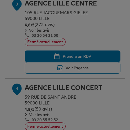
AGENCE LILLE CENTRE
3
105 RUE JACQUEMARS GIELEE
59000 LILLE
Garantie des accidents de la vie
(272 avis)
Note de 4.8 sur 5
4,8
/5
Voir les avis
03 20 54 31 00
Assurance scolaire
Fermé actuellement
Prendre un RDV
Protection juridique
Voir l'agence
Retraite
AGENCE LILLE CONCERT
4
59 RUE DE SAINT ANDRE
59000 LILLE
Tous nos devis d'assurance
(50 avis)
Note de 4.8 sur 5
4,8
/5
Voir les avis
03 20 55 52 52
Fermé actuellement