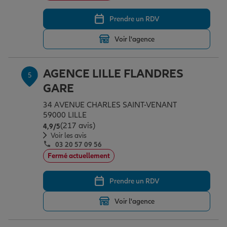
Prendre un RDV
Voir l'agence
AGENCE LILLE FLANDRES
5
GARE
34 AVENUE CHARLES SAINT-VENANT
59000 LILLE
(217 avis)
Note de 4.9 sur 5
4,9
/5
Voir les avis
03 20 57 09 56
Fermé actuellement
Prendre un RDV
Voir l'agence