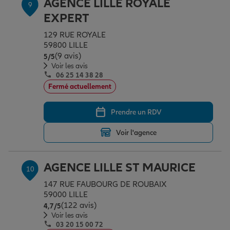
AGENCE LILLE ROYALE
9
EXPERT
129 RUE ROYALE
59800 LILLE
(9 avis)
Note de 5 sur 5
5
/5
Voir les avis
06 25 14 38 28
Fermé actuellement
Prendre un RDV
Voir l'agence
AGENCE LILLE ST MAURICE
10
147 RUE FAUBOURG DE ROUBAIX
59000 LILLE
(122 avis)
Note de 4.7 sur 5
4,7
/5
Voir les avis
03 20 15 00 72