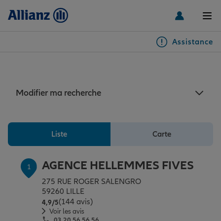
Men
Assistance
Particuliers
Assurance habitation Lille
Véhicules
Modifier ma recherche
Habitation & emprunteur
Auto
Liste
Carte
Santé & prévoyance
2 roues
Habitation
AGENCE HELLEMMES FIVES
1
275 RUE ROGER SALENGRO
Famille Loisirs
Autres véhicules
Équipements habitation
Santé
59260 LILLE
(144 avis)
Note de 4.9 sur 5
4,9
/5
Voir les avis
03 20 56 56 56