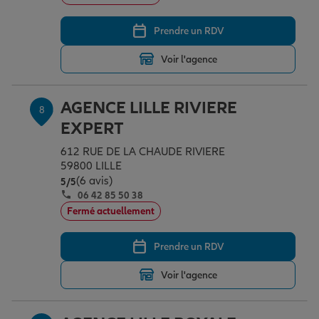
Prendre un RDV
Voir l'agence
AGENCE LILLE RIVIERE
8
EXPERT
612 RUE DE LA CHAUDE RIVIERE
59800 LILLE
(6 avis)
Note de 5 sur 5
5
/5
06 42 85 50 38
Fermé actuellement
Prendre un RDV
Voir l'agence