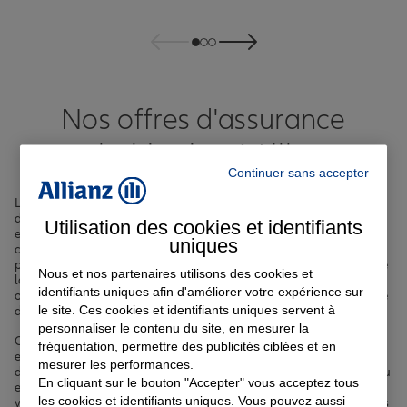
Nos offres d'assurance
habitation à Lille
Continuer sans accepter
Lorsque vous emménagez ou êtes déjà installé à Lille, ville
dynamique du Nord de la France réputée pour sa richesse culturelle
Utilisation des cookies et identifiants
et son ambiance chaleureuse, il est primordial de souscrire un
uniques
contrat d'
assurance habitation
adapté à votre situation. Avec ses
plus de 230 000 habitants, ses monuments emblématiques tels que
Nous et nos partenaires utilisons des cookies et
la Grand Place, le Vieux-Lille et la Citadelle, ainsi que son climat
identifiants uniques afin d'améliorer votre expérience sur
océanique parfois capricieux, Lille nécessite une protection optimale
le site. Ces cookies et identifiants uniques servent à
de votre logement face aux aléas du quotidien.
personnaliser le contenu du site, en mesurer la
Chez Allianz, nous mettons à votre disposition des agents
fréquentation, permettre des publicités ciblées et en
expérimentés dans nos agences locales, réparties stratégiquement
mesurer les performances.
dans les différents quartiers de Lille, comme Wazemmes, Vauban ou
En cliquant sur le bouton "Accepter" vous acceptez tous
encore Moulins. Ils sont prêts à vous accompagner dans le choix de
les cookies et identifiants uniques. Vous pouvez aussi
votre
assurance habitation à Lille
, en tenant compte des spécificités