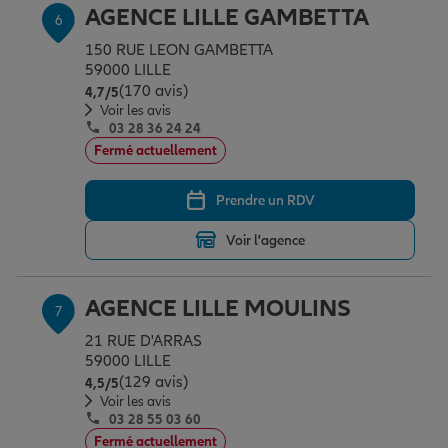
AGENCE LILLE GAMBETTA
6
150 RUE LEON GAMBETTA
59000 LILLE
(170 avis)
Note de 4.7 sur 5
4,7
/5
Voir les avis
03 28 36 24 24
Fermé actuellement
Prendre un RDV
Voir l'agence
AGENCE LILLE MOULINS
7
21 RUE D'ARRAS
59000 LILLE
(129 avis)
Note de 4.5 sur 5
4,5
/5
Voir les avis
03 28 55 03 60
Fermé actuellement