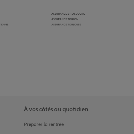
ASSURANCE STRASBOURG
ASSURANCE TOULON
TIENNE
ASSURANCE TOULOUSE
anz
in de Allianz
ge Youtube de Allianz
ur la page Instagram de Allianz
À vos côtés au quotidien
Préparer la rentrée