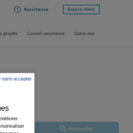
Assistance
Espace client
s projets
Conseil assurance
Outre-mer
r sans accepter
e LIMONEST
ues
améliorer
ersonnaliser
Recherche
Utiliser ma position