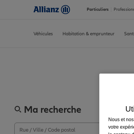
Particuliers
Profession
Véhicules
Habitation & emprunteur
Sant
Accueil
Trouver une agence Allianz
Rhône
Limonest
LIMONE
Découvrez
Ma recherche
Ut
Nous et nos 
votre expéri