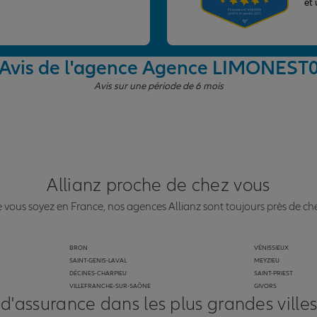
et
Avis de l'agence Agence LIMONEST
Avis sur une période de 6 mois
Allianz proche de chez vous
vous soyez en France, nos agences Allianz sont toujours près de ch
BRON
VÉNISSIEUX
SAINT-GENIS-LAVAL
MEYZIEU
DÉCINES-CHARPIEU
SAINT-PRIEST
VILLEFRANCHE-SUR-SAÔNE
GIVORS
 d'assurance dans les plus grandes ville