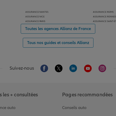
ASSURANCE NANTES
ASSURANCE REIMS
ASSURANCE NICE
ASSURANCE RENNES
ASSURANCE PARIS
ASSURANCE SAINT-É
Toutes les agences Allianz de France
Tous nos guides et conseils Allianz
Aller sur la page Facebook de Allianz
Aller sur la page Twitter de Alli
Aller sur la page Linked
Aller sur la pa
Aller s
Suivez-nous
 les + consultées
Pages recommandées
nce auto
Conseils auto