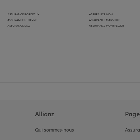
ASSURANCE BORDEAUX
ASSURANCE LYON
ASSURANCE LE HAVRE
ASSURANCE MARSEILLE
ASSURANCE LILLE
ASSURANCE MONTPELLIER
Allianz
Pages
Qui sommes-nous
Assura