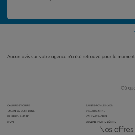
Aucun avis sur votre agence n'a été retrouvé pour le moment
Où que 
CALUIRE-ET-CUIRE
SAINTE-FOY-LÈS-LYON
TASSIN-LA-DEMI-LUNE
VILLEURBANNE
RILLIEUX-LA-PAPE
VAULX-EN-VELIN
LYON
OULLINS-PIERRE-BÉNITE
Nos offres