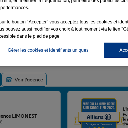
u site, en mesurer la fréquentation, permettre des publicités cib
 performances.
sur le bouton "Accepter" vous acceptez tous les cookies et ident
s pouvez aussi modifier vos choix à tout moment via le lien "Gé
NEST
cessible dans le pied de page.
L DE GAULLE
Gérer les cookies et identifiants uniques
Acc
Voir l'agence
L'
Po
 Agence LIMONEST
la
 8
d’