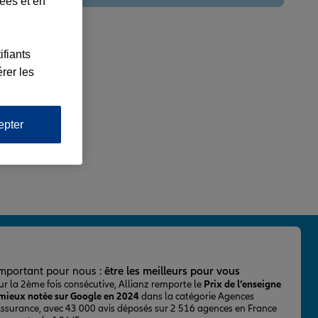
lées et en
ifiants
rer les
epter
important pour nous :
être les meilleurs pour vous
ur la 2ème fois consécutive, Allianz remporte le
Prix de l’enseigne
 mieux notée sur Google en 2024
dans la catégorie Agences
Assurance, avec 43 000 avis déposés sur 2 516 agences en France