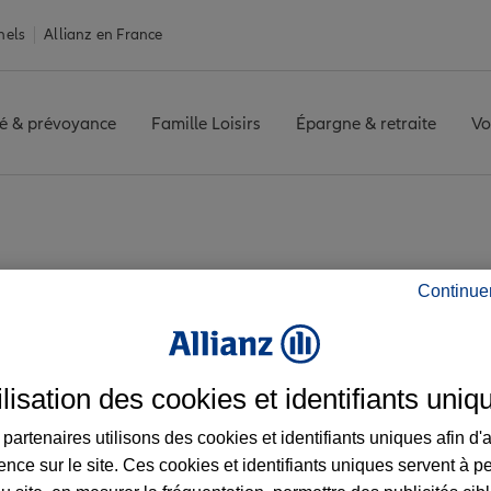
nels
Allianz en France
é & prévoyance
Famille Loisirs
Épargne & retraite
Vo
ST
Avis agence LIMONEST
Continue
 les avis de l'agenc
ilisation des cookies et identifiants uniq
partenaires utilisons des cookies et identifiants uniques afin d'
ence sur le site. Ces cookies et identifiants uniques servent à p