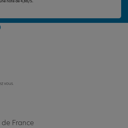
 une note de 4,86/5.
0
ez vous.
s de France