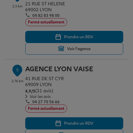
21 RUE ST HELENE
2.3 km
69002 LYON
04 82 83 98 00
Fermé actuellement
Prendre un RDV
Voir l'agence
AGENCE LYON VAISE
5
41 RUE DE ST CYR
2.76 km
69009 LYON
(31 avis)
Note de 4.9 sur 5
4,9
/5
Voir les avis
04 27 70 56 66
Fermé actuellement
Prendre un RDV