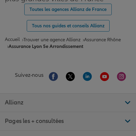
Toutes les agences Allianz de France
Tous nos guides et conseils Allianz
Accueil
Trouver une agence Allianz
Assurance Rhône
Assurance Lyon 5e Arrondissement
Aller sur la page Facebook de Allianz
Aller sur la page Twitter de All
Aller sur la page Linke
Aller sur la pa
Aller 
Suivez-nous
Allianz
Pages les + consultées