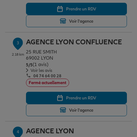
Prendre un RDV
Garantie des accidents de la vie
Voir l'agence
AGENCE LYON CONFLUENCE
Assurance scolaire
3
25 RUE SMITH
2.18 km
69002 LYON
(1 avis)
Protection juridique
Note de 5 sur 5
5
/5
Voir les avis
04 74 64 00 28
Fermé actuellement
Retraite
Prendre un RDV
Tous nos devis d'assurance
Voir l'agence
AGENCE LYON
4