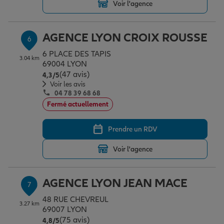
Voir l'agence
AGENCE LYON CROIX ROUSSE
6
6 PLACE DES TAPIS
3.04 km
69004 LYON
(47 avis)
Note de 4.3 sur 5
4,3
/5
Voir les avis
04 78 39 68 68
Fermé actuellement
Prendre un RDV
Voir l'agence
AGENCE LYON JEAN MACE
7
48 RUE CHEVREUL
3.27 km
69007 LYON
(75 avis)
Note de 4.8 sur 5
4,8
/5