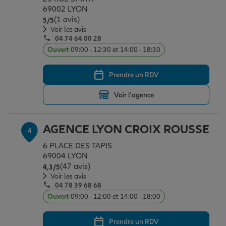
69002 LYON
(1 avis)
Note de 5 sur 5
5
/5
Voir les avis
Garantie des accidents de la vie
04 74 64 00 28
Ouvert
09:00 - 12:30 et 14:00 - 18:30
Assurance scolaire
Prendre un RDV
Voir l'agence
Protection juridique
AGENCE LYON CROIX ROUSSE
4
Retraite
6 PLACE DES TAPIS
69004 LYON
(47 avis)
Note de 4.3 sur 5
4,3
/5
Voir les avis
Tous nos devis d'assurance
04 78 39 68 68
Ouvert
09:00 - 12:00 et 14:00 - 18:00
Prendre un RDV