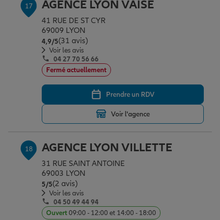
AGENCE LYON VAISE
17
41 RUE DE ST CYR
69009 LYON
(31 avis)
Note de 4.9 sur 5
4,9
/5
Voir les avis
04 27 70 56 66
Fermé actuellement
Prendre un RDV
Voir l'agence
AGENCE LYON VILLETTE
18
31 RUE SAINT ANTOINE
69003 LYON
(2 avis)
Note de 5 sur 5
5
/5
Voir les avis
04 50 49 44 94
Ouvert
09:00 - 12:00 et 14:00 - 18:00