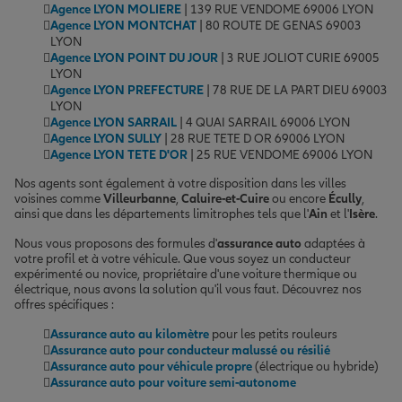
Agence LYON MOLIERE
| 139 RUE VENDOME 69006 LYON
Agence LYON MONTCHAT
| 80 ROUTE DE GENAS 69003
LYON
Agence LYON POINT DU JOUR
| 3 RUE JOLIOT CURIE 69005
LYON
Agence LYON PREFECTURE
| 78 RUE DE LA PART DIEU 69003
LYON
Agence LYON SARRAIL
| 4 QUAI SARRAIL 69006 LYON
Agence LYON SULLY
| 28 RUE TETE D OR 69006 LYON
Agence LYON TETE D'OR
| 25 RUE VENDOME 69006 LYON
Nos agents sont également à votre disposition dans les villes
voisines comme
Villeurbanne
,
Caluire-et-Cuire
ou encore
Écully
,
ainsi que dans les départements limitrophes tels que l'
Ain
et l'
Isère
.
Nous vous proposons des formules d'
assurance auto
adaptées à
votre profil et à votre véhicule. Que vous soyez un conducteur
expérimenté ou novice, propriétaire d'une voiture thermique ou
électrique, nous avons la solution qu'il vous faut. Découvrez nos
offres spécifiques :
Assurance auto au kilomètre
pour les petits rouleurs
Assurance auto pour conducteur malussé ou résilié
Assurance auto pour véhicule propre
(électrique ou hybride)
Assurance auto pour voiture semi-autonome