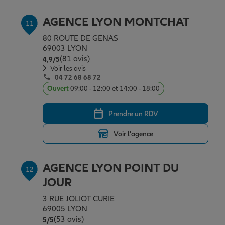
AGENCE LYON MONTCHAT
11
80 ROUTE DE GENAS
69003 LYON
(81 avis)
Note de 4.9 sur 5
4,9
/5
Voir les avis
04 72 68 68 72
Ouvert
09:00 - 12:00 et 14:00 - 18:00
Prendre un RDV
Voir l'agence
AGENCE LYON POINT DU
12
JOUR
3 RUE JOLIOT CURIE
69005 LYON
(53 avis)
Note de 5 sur 5
5
/5