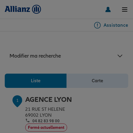
Men
Assistance
Particuliers
Assurance auto Lyon
Véhicules
Modifier ma recherche
Habitation & emprunteur
Auto
Liste
Carte
Santé & prévoyance
2 roues
Habitation
AGENCE LYON
1
21 RUE ST HELENE
Famille Loisirs
Autres véhicules
Équipements habitation
Santé
69002 LYON
04 82 83 98 00
Fermé actuellement