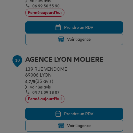
Voir les avis
06 99 50 55 90
Fermé aujourd'hui
Prendre un RDV
Voir l'agence
AGENCE LYON MOLIERE
10
139 RUE VENDOME
69006 LYON
(25 avis)
Note de 4.7 sur 5
4,7
/5
Voir les avis
04 71 09 18 07
Fermé aujourd'hui
Prendre un RDV
Voir l'agence