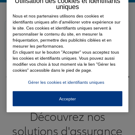
Utilisation des cookies et identifiants
uniques
Derniers avis de nos agences Allianz
Nous et nos partenaires utilisons des cookies et
identifiants uniques afin d'améliorer votre expérience sur
le site. Ces cookies et identifiants uniques servent à
Fanny B.
personnaliser le contenu du site, en mesurer la
Note de 5 sur 5
Le 09/08/2026 - Agence LANGRES-SAINT GEOSMES
fréquentation, permettre des publicités ciblées et en
Très bonne agence. Notre conseillère Laura est
mesurer les performances.
réactive et professionnelle.
En cliquant sur le bouton "Accepter" vous acceptez tous
les cookies et identifiants uniques. Vous pouvez aussi
modifier vos choix à tout moment via le lien "Gérer les
cookies" accessible dans le pied de page.
Gérer les cookies et identifiants uniques
Voir tous les avis
Accepter
Découvrez nos
solutions d'assurance