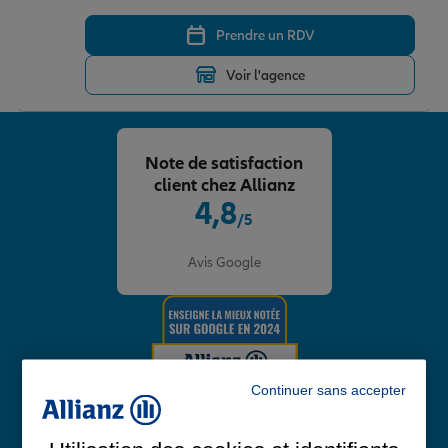
Prendre un RDV
Voir l'agence
Note de satisfaction
client chez Allianz
4,8
/5
Note de 4.8 sur 5
Avis Google
Continuer sans accepter