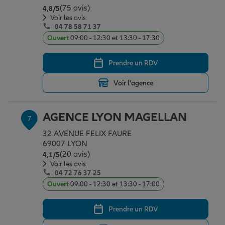
(75 avis)
Note de 4.8 sur 5
4,8
/5
Voir les avis
04 78 58 71 37
Ouvert
09:00 - 12:30 et 13:30 - 17:30
Prendre un RDV
Voir l'agence
AGENCE LYON MAGELLAN
7
32 AVENUE FELIX FAURE
69007 LYON
(20 avis)
Note de 4.1 sur 5
4,1
/5
Voir les avis
04 72 76 37 25
Ouvert
09:00 - 12:30 et 13:30 - 17:00
Prendre un RDV