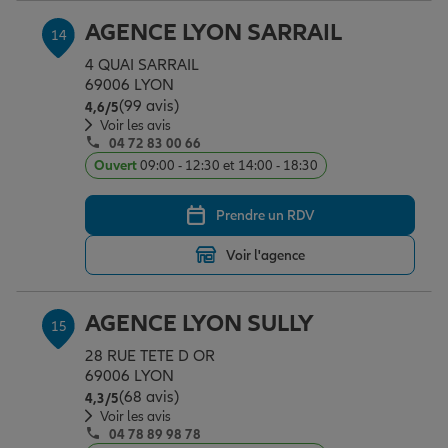
AGENCE LYON SARRAIL
14
4 QUAI SARRAIL
69006 LYON
(99 avis)
Note de 4.6 sur 5
4,6
/5
Voir les avis
04 72 83 00 66
Ouvert
09:00 - 12:30 et 14:00 - 18:30
Prendre un RDV
Voir l'agence
AGENCE LYON SULLY
15
28 RUE TETE D OR
69006 LYON
(68 avis)
Note de 4.3 sur 5
4,3
/5
Voir les avis
04 78 89 98 78