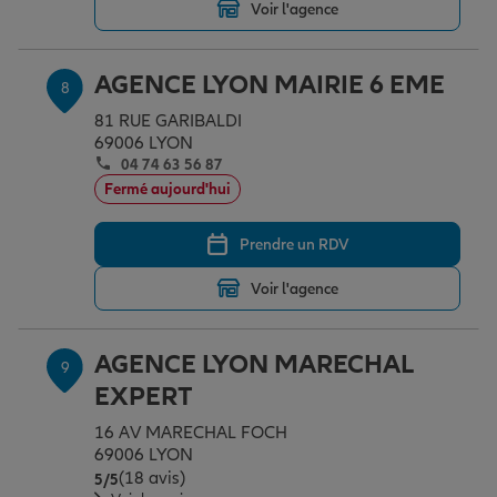
Voir l'agence
AGENCE LYON MAIRIE 6 EME
8
81 RUE GARIBALDI
69006 LYON
04 74 63 56 87
Fermé aujourd'hui
Prendre un RDV
Voir l'agence
AGENCE LYON MARECHAL
9
EXPERT
16 AV MARECHAL FOCH
69006 LYON
(18 avis)
Note de 5 sur 5
5
/5