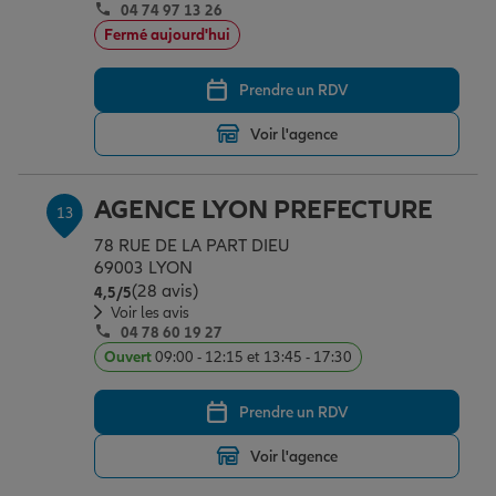
04 74 97 13 26
Fermé aujourd'hui
Prendre un RDV
Voir l'agence
AGENCE LYON PREFECTURE
13
78 RUE DE LA PART DIEU
69003 LYON
(28 avis)
Note de 4.5 sur 5
4,5
/5
Voir les avis
04 78 60 19 27
Ouvert
09:00 - 12:15 et 13:45 - 17:30
Prendre un RDV
Voir l'agence