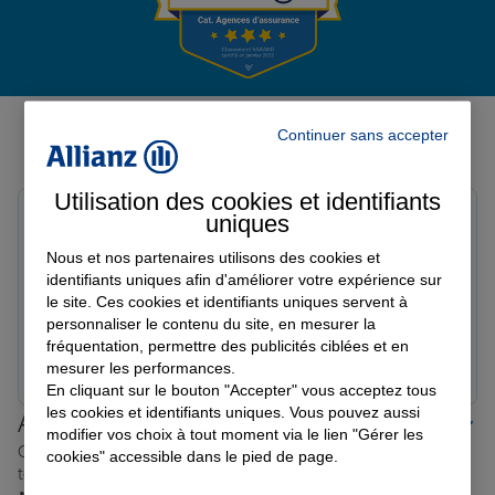
Garantie des accidents de la vie
Avis de l'agence Agence LYON
Continuer sans accepter
MOLIERE
Assurance scolaire
Avis sur une période de 6 mois
Utilisation des cookies et identifiants
jeremy a.
uniques
Protection juridique
Note de 5 sur 5
Nous et nos partenaires utilisons des cookies et
Le 30/04/2026 - Agence LYON MOLIERE
Excellent accompagnement dans le cadre d'un sinistre
identifiants uniques afin d'améliorer votre expérience sur
le site. Ces cookies et identifiants uniques servent à
dans ma résidence principale (grosse réparation et
Retraite
personnaliser le contenu du site, en mesurer la
dégâts divers suite à une fuite..). Indemnisation
fréquentation, permettre des publicités ciblées et en
obtenue très rapidement, avec beaucoup de suivi et de
Prendre un RDV
Voir l'agence
mesurer les performances.
communication, encore merci Laetitia!
En cliquant sur le bouton "Accepter" vous acceptez tous
Tous nos devis d'assurance
les cookies et identifiants uniques. Vous pouvez aussi
Allianz proche de chez vous
modifier vos choix à tout moment via le lien "Gérer les
Où que vous soyez en France, nos agences Allianz sont
cookies" accessible dans le pied de page.
toujours près de chez vous.