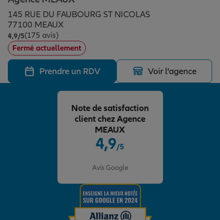
Épargne & retraite
Assurance emprunteur
Prévoyance et dépendance
Protection de la famille
145 RUE DU FAUBOURG ST NICOLAS
77100 MEAUX
(175 avis)
Note de 4.9 sur 5
4,9
/5
Vos projets
Assurance animal de compagnie
Protection juridique
Plan épargne retraite
Fermé actuellement
Prendre un RDV
Voir l'agence
Conseil assurance
Assurance vie
Partir en vacances
Note de satisfaction
Outre-mer
Placements financiers
Déménager
client chez Agence
MEAUX
4,9
/5
Professionnels
Investissements immobiliers
Changer de voiture
Assurance auto
Note de 4.9 sur 5
Avis Google
Allianz en France
Transmission
Départ à la retraite
Assurance habitation
Préparer l’avenir
Le Pack Famille