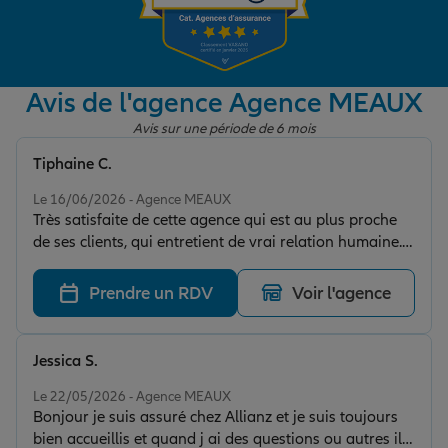
Garantie des accidents de la vie
Avis de l'agence Agence MEAUX
Avis sur une période de 6 mois
Assurance scolaire
Tiphaine C.
Note de 5 sur 5
Le 16/06/2026 - Agence MEAUX
Protection juridique
Très satisfaite de cette agence qui est au plus proche
de ses clients, qui entretient de vrai relation humaine.
Merci à vous !
Retraite
Prendre un RDV
Voir l'agence
Tous nos devis d'assurance
Jessica S.
Note de 5 sur 5
Le 22/05/2026 - Agence MEAUX
Bonjour je suis assuré chez Allianz et je suis toujours
bien accueillis et quand j ai des questions ou autres ils