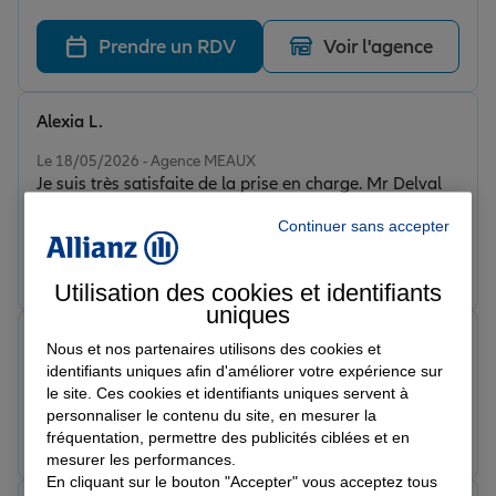
sont toujours la pour repôdre a nos attente les envoies
de documents sont rapide vraiment merci a votre
Prendre un RDV
Voir l'agence
equipe et nous somme content d etre client chez vous
je vous recommande a 1000% vraiment . Cordialement
RS plomberie
Alexia L.
Note de 5 sur 5
Le 18/05/2026 - Agence MEAUX
Je suis très satisfaite de la prise en charge. Mr Delval
s'est occupé de tout concernant mon changement
Continuer sans accepter
d'assurance. Merci beaucoup pour votre réactivité. Je
n'hésiterai pas à vous recommander.
Prendre un RDV
Voir l'agence
Utilisation des cookies et identifiants
uniques
Girlene P.
Nous et nos partenaires utilisons des cookies et
Note de 5 sur 5
identifiants uniques afin d'améliorer votre expérience sur
Le 24/03/2026 - Agence MEAUX
le site. Ces cookies et identifiants uniques servent à
personnaliser le contenu du site, en mesurer la
Prendre un RDV
Voir l'agence
fréquentation, permettre des publicités ciblées et en
mesurer les performances.
En cliquant sur le bouton "Accepter" vous acceptez tous