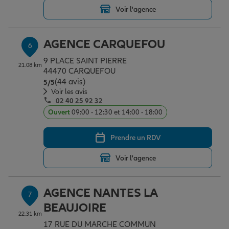
Voir l'agence
AGENCE CARQUEFOU
6
9 PLACE SAINT PIERRE
21.08 km
44470 CARQUEFOU
(44 avis)
Note de 5 sur 5
5
/5
Voir les avis
02 40 25 92 32
Ouvert
09:00 - 12:30 et 14:00 - 18:00
Prendre un RDV
Voir l'agence
AGENCE NANTES LA
7
BEAUJOIRE
22.31 km
17 RUE DU MARCHE COMMUN