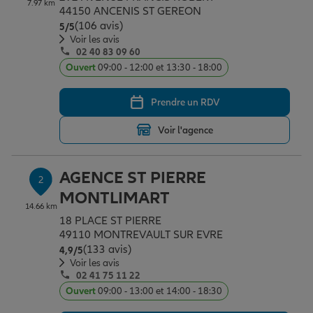
7.97 km
Épargne & retraite
Assurance emprunteur
Prévoyance et dépendance
Protection de la famille
44150 ANCENIS ST GEREON
(106 avis)
Note de 5 sur 5
5
/5
Voir les avis
02 40 83 09 60
Vos projets
Assurance animal de compagnie
Protection juridique
Plan épargne retraite
Ouvert
09:00 - 12:00 et 13:30 - 18:00
Prendre un RDV
Conseil assurance
Assurance vie
Partir en vacances
Voir l'agence
Outre-mer
Placements financiers
Déménager
AGENCE ST PIERRE
2
MONTLIMART
14.66 km
Professionnels
Investissements immobiliers
Changer de voiture
Assurance auto
18 PLACE ST PIERRE
49110 MONTREVAULT SUR EVRE
(133 avis)
Note de 4.9 sur 5
4,9
/5
Allianz en France
Transmission
Départ à la retraite
Assurance habitation
Voir les avis
02 41 75 11 22
Ouvert
09:00 - 13:00 et 14:00 - 18:30
Préparer l’avenir
Le Pack Famille