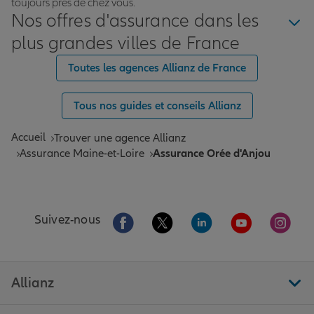
toujours près de chez vous.
Nos offres d'assurance dans les
plus grandes villes de France
Toutes les agences Allianz de France
Tous nos guides et conseils Allianz
Accueil
Trouver une agence Allianz
Assurance Maine-et-Loire
Assurance Orée d'Anjou
Aller sur la page Facebook de Allianz
Aller sur la page Twitter de All
Aller sur la page Linke
Aller sur la pa
Aller 
Suivez-nous
Allianz