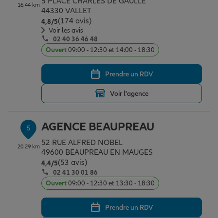
5 PLACE CHARLES DE GAULLE
16.44 km
44330 VALLET
(174 avis)
Note de 4.8 sur 5
4,8
/5
Voir les avis
02 40 36 46 48
Ouvert
09:00 - 12:30 et 14:00 - 18:30
Prendre un RDV
Voir l'agence
AGENCE BEAUPREAU
5
52 RUE ALFRED NOBEL
20.29 km
49600 BEAUPREAU EN MAUGES
(53 avis)
Note de 4.4 sur 5
4,4
/5
02 41 30 01 86
Ouvert
09:00 - 12:30 et 13:30 - 18:30
Prendre un RDV