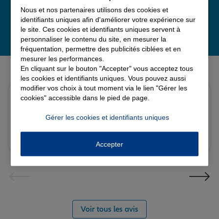
Nous et nos partenaires utilisons des cookies et
identifiants uniques afin d'améliorer votre expérience sur
le site. Ces cookies et identifiants uniques servent à
personnaliser le contenu du site, en mesurer la
fréquentation, permettre des publicités ciblées et en
mesurer les performances.
Derniers avis de nos agences Allianz
En cliquant sur le bouton "Accepter" vous acceptez tous
les cookies et identifiants uniques. Vous pouvez aussi
modifier vos choix à tout moment via le lien "Gérer les
Yori A.
cookies" accessible dans le pied de page.
Note de 5 sur 5
Le 05/08/2026 - Agence FORT DE FRANCE
Gérer les cookies et identifiants uniques
Accepter
Voir tous les avis