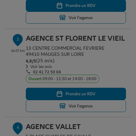
Prendre un RDV
Voir l'agence
Garantie des accidents de la vie
AGENCE ST FLORENT LE VIEIL
3
Assurance scolaire
13 CENTRE COMMERCIAL FEVRIERE
16.07 km
49410 MAUGES SUR LOIRE
(25 avis)
Note de 4.8 sur 5
4,8
/5
Protection juridique
Voir les avis
02 41 72 50 04
Ouvert
09:00 - 12:30 et 14:00 - 18:00
Retraite
Prendre un RDV
Voir l'agence
Tous nos devis d'assurance
AGENCE VALLET
4