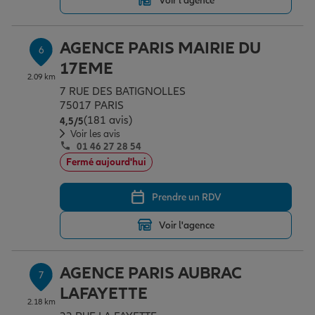
Voir l'agence
AGENCE PARIS MAIRIE DU
6
17EME
2.09 km
7 RUE DES BATIGNOLLES
75017 PARIS
(181 avis)
Note de 4.5 sur 5
4,5
/5
Voir les avis
01 46 27 28 54
Fermé aujourd'hui
Prendre un RDV
Voir l'agence
AGENCE PARIS AUBRAC
7
LAFAYETTE
2.18 km