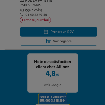
22 RUE LA FAYETTE
75009 PARIS
(67 avis)
Note de 4.7 sur 5
4,7
/5
01 40 22 97 40
Fermé aujourd'hui
Prendre un RDV
Voir l'agence
Note de satisfaction
client chez Allianz
4,8
/5
Note de 4.8 sur 5
Avis Google