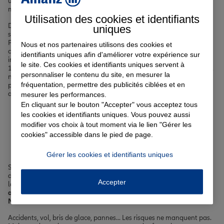
unique entre le charme de Montmartre et le dynamisme de Barbès,
mérite une
protection sur mesure
.
Utilisation des cookies et identifiants
Découvrez nos offres d'
assurance auto
, idéales pour circuler
uniques
sereinement dans les rues parisiennes du 18ème arrondissement.
Pour votre appartement situé dans ce quartier emblématique de la
Nous et nos partenaires utilisons des cookies et
capitale, notre
assurance habitation
vous couvre contre les
identifiants uniques afin d'améliorer votre expérience sur
imprévus. Si vous envisagez d'acheter un bien immobilier à Paris
le site. Ces cookies et identifiants uniques servent à
18ème, notre
assurance prêt immobilier
sécurise votre projet. Enfin,
personnaliser le contenu du site, en mesurer la
notre
complémentaire santé
vous offre une couverture optimale
fréquentation, permettre des publicités ciblées et en
pour prendre soin de vous et de votre famille dans le 18ème
arrondissement parisien.
mesurer les performances.
En cliquant sur le bouton "Accepter" vous acceptez tous
les cookies et identifiants uniques. Vous pouvez aussi
Votre assurance auto, moto
modifier vos choix à tout moment via le lien "Gérer les
cookies" accessible dans le pied de page.
ou scooter à Paris 18ème
Gérer les cookies et identifiants uniques
Se déplacer à
Paris 18ème
implique de s'adapter à la circulation
dense et aux particularités locales. Que vous optiez pour la voiture,
Accepter
la moto ou le scooter,
une assurance adaptée est essentielle pour
affronter sereinement le périphérique ou les rues étroites de
Montmartre
.
Accidents, vol, bris de glace, pannes... Les risques ne manquent pas.