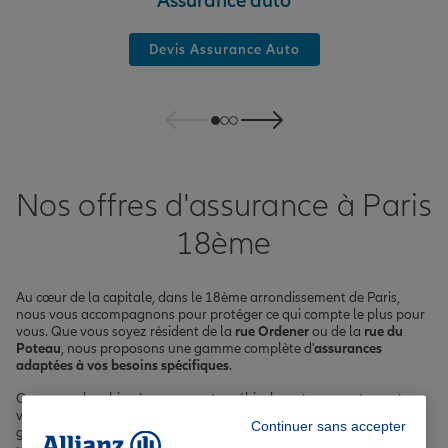
Assurance auto
Devis Assurance Auto
Nos offres d'assurance à Paris
18ème
Au cœur de la capitale, dans le 18ème arrondissement de Paris,
nous vous accompagnons pour protéger ce qui compte le plus pour
vous. Que vous soyez résident de la
rue Ordener
ou de la
rue du
Poteau
, nous proposons une gamme complète d'
assurances
adaptées à vos besoins spécifiques
.
Que vous cherchiez à assurer votre véhicule, votre appartement,
votre santé ou votre prêt immobilier, nos agents sont là pour vous
Continuer sans accepter
guider.
Paris 18ème
, avec ses 200 000 habitants, son atmosphère