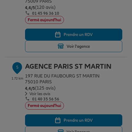
75009 PARIS
(120 avis)
Note de 4.4 sur 5
4,4
/5
01 45 96 36 10
Fermé aujourd'hui
Prendre un RDV
Voir l'agence
AGENCE PARIS ST MARTIN
5
197 RUE DU FAUBOURG ST MARTIN
1.72 km
75010 PARIS
(125 avis)
Note de 4.4 sur 5
4,4
/5
Voir les avis
01 40 35 56 56
Fermé aujourd'hui
Prendre un RDV