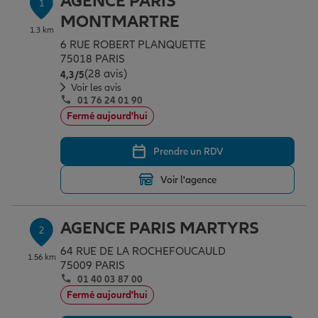
AGENCE PARIS
1
Épargne & retraite
Assurance emprunteur
Prévoyance et dépendance
Protection de la famille
MONTMARTRE
1.3 km
6 RUE ROBERT PLANQUETTE
75018 PARIS
Vos projets
Assurance animal de compagnie
Protection juridique
Plan épargne retraite
(28 avis)
Note de 4.3 sur 5
4,3
/5
Voir les avis
01 76 24 01 90
Conseil assurance
Assurance vie
Partir en vacances
Fermé aujourd'hui
Prendre un RDV
Outre-mer
Placements financiers
Déménager
Voir l'agence
Professionnels
Investissements immobiliers
Changer de voiture
Assurance auto
AGENCE PARIS MARTYRS
2
64 RUE DE LA ROCHEFOUCAULD
1.56 km
Allianz en France
Transmission
Départ à la retraite
Assurance habitation
75009 PARIS
01 40 03 87 00
Fermé aujourd'hui
Préparer l’avenir
Le Pack Famille