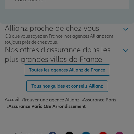
Allianz proche de chez vous
Où que vous soyez en France, nos agences Allianz sont
toujours près de chez vous.
Nos offres d'assurance dans les
plus grandes villes de France
Toutes les agences Allianz de France
Tous nos guides et conseils Allianz
Accueil
Trouver une agence Allianz
Assurance Paris
Assurance Paris 18e Arrondissement
Aller sur la page Facebook de Allianz
Aller sur la page Twitter de All
Aller sur la page Linke
Aller sur la pa
Aller 