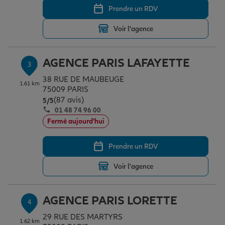
Prendre un RDV
Voir l'agence
Garantie des accidents de la vie
AGENCE PARIS LAFAYETTE
3
Assurance scolaire
38 RUE DE MAUBEUGE
1.61 km
75009 PARIS
(87 avis)
Note de 5 sur 5
5
/5
Protection juridique
01 48 74 96 00
Fermé aujourd'hui
Retraite
Prendre un RDV
Voir l'agence
Tous nos devis d'assurance
AGENCE PARIS LORETTE
4
29 RUE DES MARTYRS
1.62 km