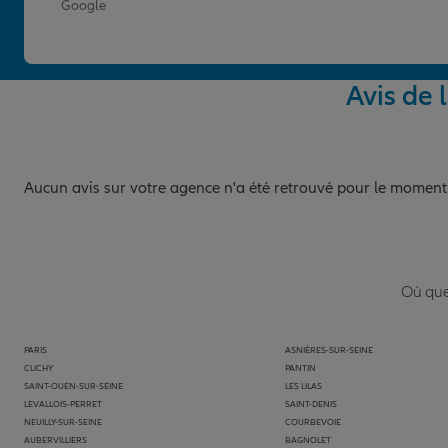
Google
Avis de
Aucun avis sur votre agence n'a été retrouvé pour le moment
Où que 
PARIS
ASNIÈRES-SUR-SEINE
CLICHY
PANTIN
SAINT-OUEN-SUR-SEINE
LES LILAS
LEVALLOIS-PERRET
SAINT-DENIS
NEUILLY-SUR-SEINE
COURBEVOIE
AUBERVILLIERS
BAGNOLET