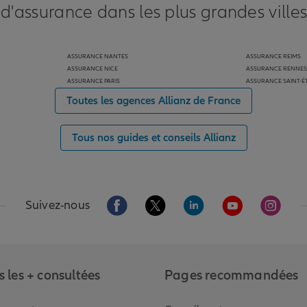
 d'assurance dans les plus grandes ville
ASSURANCE NANTES
ASSURANCE REIMS
ASSURANCE NICE
ASSURANCE RENNES
ASSURANCE PARIS
ASSURANCE SAINT-É
Toutes les agences Allianz de France
Tous nos guides et conseils Allianz
Aller sur la page Facebook de Allianz
Aller sur la page Twitter de Alli
Aller sur la page Linked
Aller sur la pa
Aller s
Suivez-nous
 les + consultées
Pages recommandées