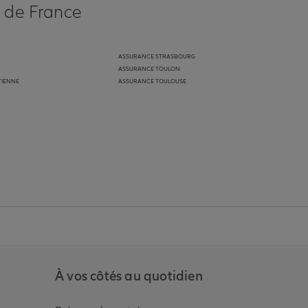
s de France
ASSURANCE STRASBOURG
ASSURANCE TOULON
TIENNE
ASSURANCE TOULOUSE
anz
in de Allianz
ge Youtube de Allianz
ur la page Instagram de Allianz
À vos côtés au quotidien