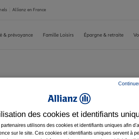
nels
Allianz en France
é & prévoyance
Famille Loisirs
Épargne & retraite
Vo
C LAFAYETTE
Avis agence PARIS AUBRAC LAFAYETTE
Continue
s de l'agence PARI
ilisation des cookies et identifiants uniq
partenaires utilisons des cookies et identifiants uniques afin d'
ence sur le site. Ces cookies et identifiants uniques servent à p