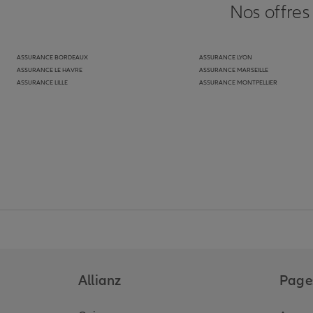
Nos offres
ASSURANCE BORDEAUX
ASSURANCE LYON
ASSURANCE LE HAVRE
ASSURANCE MARSEILLE
ASSURANCE LILLE
ASSURANCE MONTPELLIER
Allianz
Pages