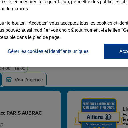
u site, en mesurer la fréquentation, permettre des publicités cib
 performances.
sur le bouton "Accepter" vous acceptez tous les cookies et ident
s pouvez aussi modifier vos choix à tout moment via le lien "Gé
 AUBRAC LAFAYETTE
cessible dans le pied de page.
Gérer les cookies et identifiants uniques
Acc
 14:00 - 18:00
Voir l'agence
L'
gence PARIS AUBRAC
Po
la
d’
67