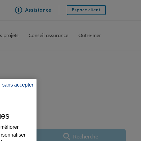
Assistance
Espace client
s projets
Conseil assurance
Outre-mer
r sans accepter
S AUBRAC LAFAYETTE
ues
améliorer
ersonnaliser
Recherche
Utiliser ma position