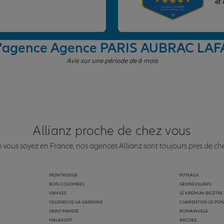
et
 l'agence Agence PARIS AUBRAC LA
Avis sur une période de 6 mois
Allianz proche de chez vous
vous soyez en France, nos agences Allianz sont toujours près de ch
MONTROUGE
PUTEAUX
BOIS-COLOMBES
GENNEVILLIERS
VANVES
LE KREMLIN-BICÊTRE
VILLENEUVE-LA-GARENNE
CHARENTON-LE-PON
SAINT-MANDÉ
ROMAINVILLE
MALAKOFF
ARCUEIL