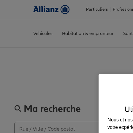
Particuliers
Profession
Véhicules
Habitation & emprunteur
Sant
Accueil
Trouver une agence Allianz
Paris
Paris
PARIS AUBRA
Découvrez les avi
Ma recherche
Ut
Nous et nos 
votre expéri