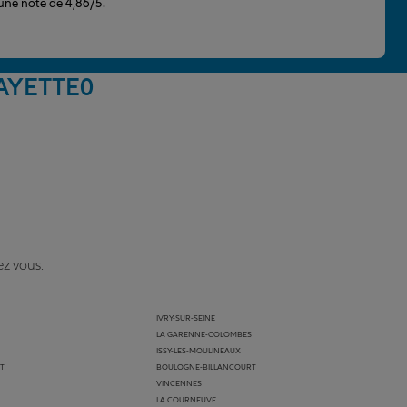
 une note de 4,86/5.
FAYETTE
0
ez vous.
IVRY-SUR-SEINE
LA GARENNE-COLOMBES
ISSY-LES-MOULINEAUX
T
BOULOGNE-BILLANCOURT
VINCENNES
LA COURNEUVE