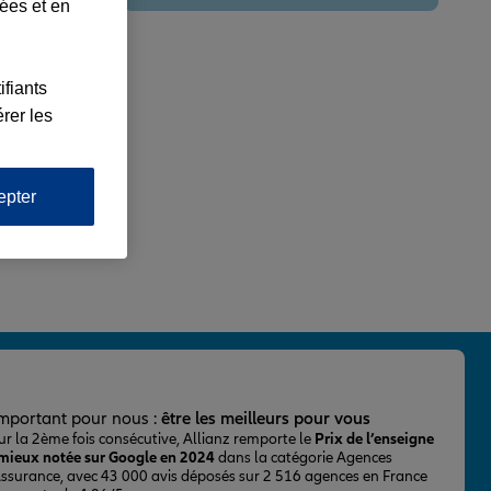
lées et en
ifiants
rer les
epter
important pour nous :
être les meilleurs pour vous
ur la 2ème fois consécutive, Allianz remporte le
Prix de l’enseigne
 mieux notée sur Google en 2024
dans la catégorie Agences
Assurance, avec 43 000 avis déposés sur 2 516 agences en France