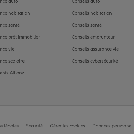
nce auto
Conseils auto
nce habitation
Conseils habitation
nce santé
Conseils santé
nce prêt immobilier
Conseils emprunteur
nce vie
Conseils assurance vie
nce scolaire
Conseils cybersécurité
ients Allianz
s légales
Sécurité
Gérer les cookies
Données personnell