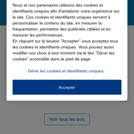
Nous et nos partenaires utilisons des cookies et
identifiants uniques afin d'améliorer votre expérience sur
le site. Ces cookies et identifiants uniques servent à
personnaliser le contenu du site, en mesurer la
fréquentation, permettre des publicités ciblées et en
Derniers avis de nos agences Allianz
mesurer les performances.
En cliquant sur le bouton "Accepter" vous acceptez tous
les cookies et identifiants uniques. Vous pouvez aussi
Yayaya M.
modifier vos choix à tout moment via le lien "Gérer les
Note de 5 sur 5
cookies" accessible dans le pied de page.
Le 07/08/2026 - Agence NANTERRE
Merci à Madi pour son écoute et ces conseils précieux.
Gérer les cookies et identifiants uniques
Réactif et efficace le service impeccable
Accepter
Voir tous les avis