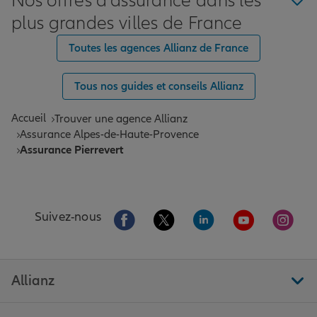
Nos offres d'assurance dans les
plus grandes villes de France
Toutes les agences Allianz de France
Tous nos guides et conseils Allianz
Accueil
Trouver une agence Allianz
Assurance Alpes-de-Haute-Provence
Assurance Pierrevert
Aller sur la page Facebook de Allianz
Aller sur la page Twitter de All
Aller sur la page Linke
Aller sur la pa
Aller 
Suivez-nous
Allianz