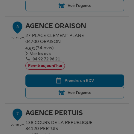
Voir l'agence
AGENCE ORAISON
6
27 PLACE CLEMENT PLANE
19.71 km
04700 ORAISON
(34 avis)
Note de 4.6 sur 5
4,6
/5
Voir les avis
04 92 72 96 21
Fermé aujourd'hui
Prendre un RDV
Voir l'agence
AGENCE PERTUIS
7
138 COURS DE LA REPUBLIQUE
22.18 km
84120 PERTUIS