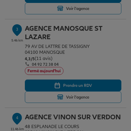
Voir l'agence
Garantie des accidents de la vie
AGENCE MANOSQUE ST
3
LAZARE
Assurance scolaire
5.46 km
79 AV DE LATTRE DE TASSIGNY
04100 MANOSQUE
(11 avis)
Note de 4.3 sur 5
4,3
/5
Protection juridique
04 92 72 38 04
Fermé aujourd'hui
Retraite
Prendre un RDV
Voir l'agence
Tous nos devis d'assurance
AGENCE VINON SUR VERDON
4
48 ESPLANADE LE COURS
11.46 km