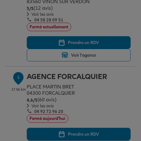
83560 VINON SUR VERDON
(12 avis)
Note de 5 sur 5
5
/5
Voir les avis
04 58 28 09 51
Fermé actuellement
Prendre un RDV
Voir l'agence
AGENCE FORCALQUIER
5
PLACE MARTIN BRET
17.56 km
04300 FORCALQUIER
(60 avis)
Note de 4.6 sur 5
4,6
/5
Voir les avis
04 92 72 96 20
Fermé aujourd'hui
Prendre un RDV