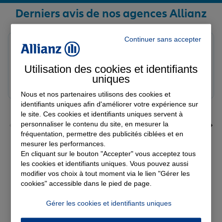
Derniers avis de nos agences Allianz
Continuer sans accepter
Yayaya M.
Note de 5 sur 5
Le 07/08/2026 - Agence NANTERRE
Utilisation des cookies et identifiants
Merci à Madi pour son écoute et ces conseils précieux.
uniques
Réactif et efficace le service impeccable
Nous et nos partenaires utilisons des cookies et
identifiants uniques afin d'améliorer votre expérience sur
le site. Ces cookies et identifiants uniques servent à
personnaliser le contenu du site, en mesurer la
fréquentation, permettre des publicités ciblées et en
mesurer les performances.
En cliquant sur le bouton "Accepter" vous acceptez tous
Voir tous les avis
les cookies et identifiants uniques. Vous pouvez aussi
modifier vos choix à tout moment via le lien "Gérer les
cookies" accessible dans le pied de page.
Découvrez nos
Gérer les cookies et identifiants uniques
solutions d'assurance