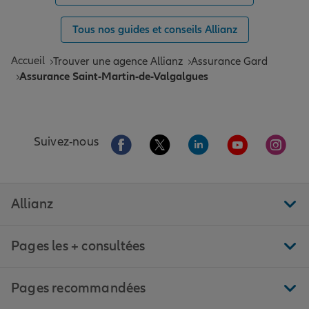
Tous nos guides et conseils Allianz
Accueil
Trouver une agence Allianz
Assurance Gard
Assurance Saint-Martin-de-Valgalgues
Aller sur la page Facebook de Allianz
Aller sur la page Twitter de All
Aller sur la page Linke
Aller sur la pa
Aller 
Suivez-nous
Allianz
Pages les + consultées
Pages recommandées