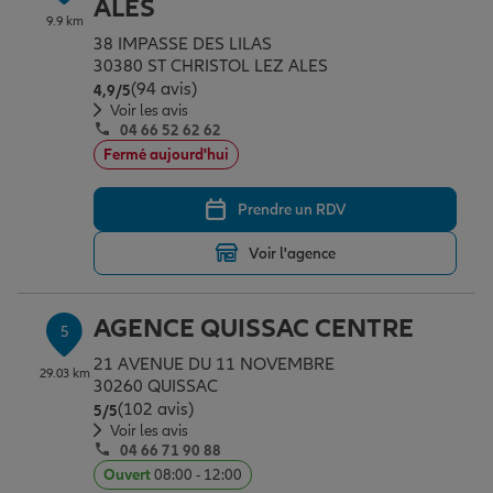
ALES
9.9 km
38 IMPASSE DES LILAS
30380 ST CHRISTOL LEZ ALES
(94 avis)
Note de 4.9 sur 5
4,9
/5
Voir les avis
04 66 52 62 62
Fermé aujourd'hui
Prendre un RDV
Voir l'agence
AGENCE QUISSAC CENTRE
5
21 AVENUE DU 11 NOVEMBRE
29.03 km
30260 QUISSAC
(102 avis)
Note de 5 sur 5
5
/5
Voir les avis
04 66 71 90 88
Ouvert
08:00 - 12:00