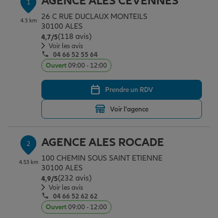
AGENCE ALES CEVENNES
1
Épargne & retraite
Assurance emprunteur
Prévoyance et dépendance
Protection de la famille
26 C RUE DUCLAUX MONTEILS
4.3 km
30100 ALES
(118 avis)
Note de 4.7 sur 5
4,7
/5
Vos projets
Assurance animal de compagnie
Protection juridique
Plan épargne retraite
Voir les avis
04 66 52 55 64
Ouvert
09:00 - 12:00
Conseil assurance
Assurance vie
Partir en vacances
Prendre un RDV
Voir l'agence
Outre-mer
Placements financiers
Déménager
AGENCE ALES ROCADE
2
Professionnels
Investissements immobiliers
Changer de voiture
Assurance auto
100 CHEMIN SOUS SAINT ETIENNE
4.53 km
30100 ALES
(232 avis)
Note de 4.9 sur 5
4,9
/5
Allianz en France
Transmission
Départ à la retraite
Assurance habitation
Voir les avis
04 66 52 62 62
Ouvert
09:00 - 12:00
Préparer l’avenir
Le Pack Famille