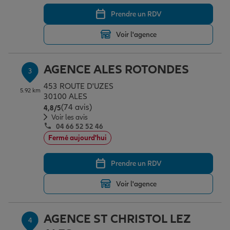
Prendre un RDV
Garantie des accidents de la vie
Voir l'agence
AGENCE ALES ROTONDES
Assurance scolaire
3
453 ROUTE D'UZES
5.92 km
30100 ALES
(74 avis)
Note de 4.8 sur 5
Protection juridique
4,8
/5
Voir les avis
04 66 52 52 46
Fermé aujourd'hui
Retraite
Prendre un RDV
Tous nos devis d'assurance
Voir l'agence
AGENCE ST CHRISTOL LEZ
4