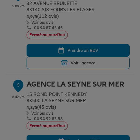
32 AVENUE BRUNETTE
5.88 km
83140 SIX FOURS LES PLAGES
(112 avis)
Note de 4.9 sur 5
4,9
/5
Voir les avis
04 94 87 43 45
Fermé aujourd'hui
Prendre un RDV
Voir l'agence
AGENCE LA SEYNE SUR MER
5
15 ROND POINT KENNEDY
8.42 km
83500 LA SEYNE SUR MER
(45 avis)
Note de 4.8 sur 5
4,8
/5
Voir les avis
04 94 92 83 58
Fermé aujourd'hui