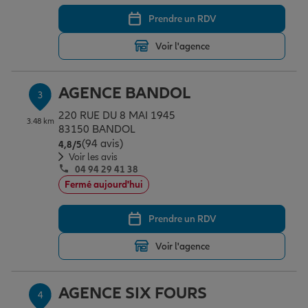
Prendre un RDV
Garantie des accidents de la vie
Voir l'agence
AGENCE BANDOL
Assurance scolaire
3
220 RUE DU 8 MAI 1945
3.48 km
83150 BANDOL
(94 avis)
Note de 4.8 sur 5
Protection juridique
4,8
/5
Voir les avis
04 94 29 41 38
Fermé aujourd'hui
Retraite
Prendre un RDV
Tous nos devis d'assurance
Voir l'agence
AGENCE SIX FOURS
4