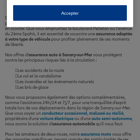
ou scooter à Sanary-sur-Mer
Accepter
Sanary-sur-Mer, avec son climat méditerranéen et ses paysages
pittoresques, est un lieu propice aux balades en voiture, à moto ou
en scooter. Que vous empruntiez le boulevard Pelletan ou l'avenue
du 2ème Spahis, il est essentiel de souscrire une
assurance adaptée
à votre type de véhicule
pour profiter pleinement de ces moments
de liberté.
Nos offres d'
assurance auto à Sanary-sur-Mer
vous protègent
contre les principaux risques liés à la circulation :
Les accidents de la route
Le vol et le vandalisme
Les incendies et les événements naturels
Les bris de glace
Nous vous proposons également des options complémentaires,
comme l'assistance 24h/24 et 7j/7, pour une tranquillité d'esprit
totale lors de vos déplacements dans la région de Sanary-sur-Mer.
Que vous soyez un
conducteur occasionnel
,
malussé ou résilié
,
propriétaire d'une
voiture électrique
ou d'une
auto semi-autonome
,
nous avons la solution d'
assurance automobile
qu'il vous faut.
Pour les amateurs de deux-roues, notre
assurance moto
vous offre
des garanties spécifiques, tenant compte des particularités de ces