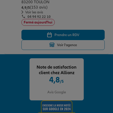
83200 TOULON
(153 avis)
Note de 4.9 sur 5
4,9
/5
Voir les avis
04 94 92 22 10
Fermé aujourd'hui
Prendre un RDV
Voir l'agence
Note de satisfaction
client chez Allianz
4,8
/5
Note de 4.8 sur 5
Avis Google