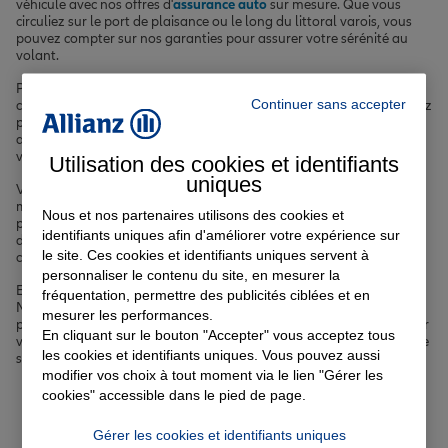
véhicule avec nos offres d'
assurance auto
sur mesure. Que vous
circuliez sur le port de plaisance ou le long du littoral varois, vous
pouvez compter sur nos garanties pour assurer votre sérénité au
volant.
Pour votre logement, notre
assurance habitation
vous offre une
Continuer sans accepter
couverture complète contre les risques du quotidien. Que vous soyez
propriétaire d'une villa avec vue sur la mer ou locataire d'un
appartement en centre-ville, nos agents sont à votre écoute pour
vous proposer la formule la mieux adaptée à votre situation.
Utilisation des cookies et identifiants
uniques
Votre santé est votre bien le plus précieux. C'est pourquoi nous
mettons à votre disposition des solutions de
complémentaire santé
Nous et nos partenaires utilisons des cookies et
performantes, pour vous permettre de faire face sereinement aux
identifiants uniques afin d'améliorer votre expérience sur
dépenses de santé imprévues, que vous soyez en consultation à la
le site. Ces cookies et identifiants uniques servent à
clinique Saint-Jean ou à l'hôpital Georges Clemenceau.
personnaliser le contenu du site, en mesurer la
Enfin, si vous envisagez d'acquérir un bien immobilier à Sanary-sur-
fréquentation, permettre des publicités ciblées et en
Mer, notre
assurance emprunteur
vous permet de sécuriser votre
mesurer les performances.
prêt et de protéger votre famille en cas de coup dur, pour concrétiser
En cliquant sur le bouton "Accepter" vous acceptez tous
votre rêve de devenir propriétaire sur la Côte d'Azur varoise en toute
les cookies et identifiants uniques. Vous pouvez aussi
sérénité.
modifier vos choix à tout moment via le lien "Gérer les
cookies" accessible dans le pied de page.
Votre assurance auto, moto
Gérer les cookies et identifiants uniques