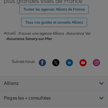
plus grandes villes de France
Toutes les agences Allianz de France
Tous nos guides et conseils Allianz
Accueil
Trouver une agence Allianz
Assurance Var
Assurance Sanary-sur-Mer
Aller sur la page Facebook de Allianz
Aller sur la page Twitter de All
Aller sur la page Linke
Aller sur la pa
Aller 
Suivez-nous
Allianz
Pages les + consultées