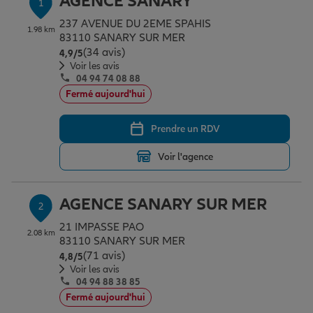
AGENCE SANARY
1
Épargne & retraite
Assurance emprunteur
Prévoyance et dépendance
Protection de la famille
237 AVENUE DU 2EME SPAHIS
1.98 km
83110 SANARY SUR MER
(34 avis)
Note de 4.9 sur 5
4,9
/5
Vos projets
Assurance animal de compagnie
Protection juridique
Plan épargne retraite
Voir les avis
04 94 74 08 88
Fermé aujourd'hui
Conseil assurance
Assurance vie
Partir en vacances
Prendre un RDV
Voir l'agence
Outre-mer
Placements financiers
Déménager
AGENCE SANARY SUR MER
2
Professionnels
Investissements immobiliers
Changer de voiture
Assurance auto
21 IMPASSE PAO
2.08 km
83110 SANARY SUR MER
(71 avis)
Note de 4.8 sur 5
4,8
/5
Allianz en France
Transmission
Départ à la retraite
Assurance habitation
Voir les avis
04 94 88 38 85
Fermé aujourd'hui
Préparer l’avenir
Le Pack Famille