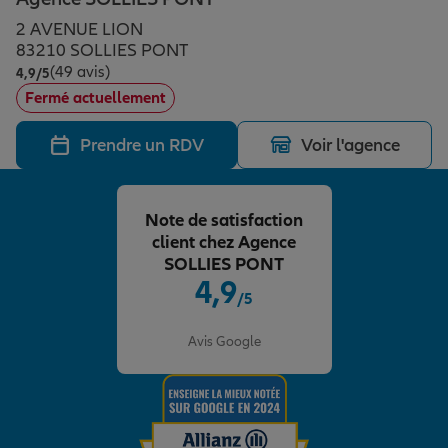
Épargne & retraite
Assurance emprunteur
Prévoyance et dépendance
Protection de la famille
2 AVENUE LION
83210 SOLLIES PONT
(49 avis)
Note de 4.9 sur 5
4,9
/5
Vos projets
Assurance animal de compagnie
Protection juridique
Plan épargne retraite
Fermé actuellement
Prendre un RDV
Voir l'agence
Conseil assurance
Assurance vie
Partir en vacances
Note de satisfaction
Outre-mer
Placements financiers
Déménager
client chez Agence
SOLLIES PONT
4,9
/5
Professionnels
Investissements immobiliers
Changer de voiture
Assurance auto
Note de 4.9 sur 5
Avis Google
Allianz en France
Transmission
Départ à la retraite
Assurance habitation
Préparer l’avenir
Le Pack Famille