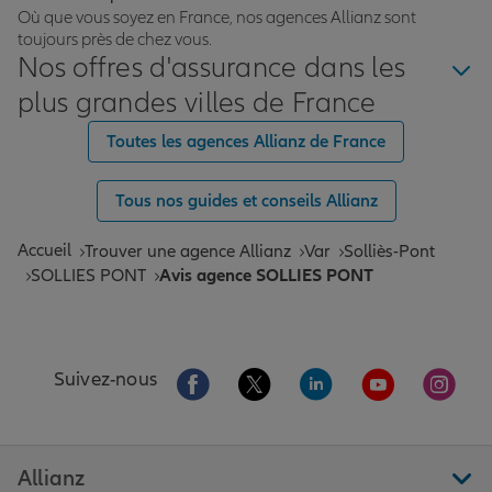
Où que vous soyez en France, nos agences Allianz sont
toujours près de chez vous.
Nos offres d'assurance dans les
plus grandes villes de France
Toutes les agences Allianz de France
Tous nos guides et conseils Allianz
Accueil
Trouver une agence Allianz
Var
Solliès-Pont
SOLLIES PONT
Avis agence SOLLIES PONT
Aller sur la page Facebook de Allianz
Aller sur la page Twitter de All
Aller sur la page Linke
Aller sur la pa
Aller 
Suivez-nous
Allianz