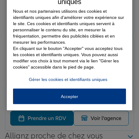
COMMERCIALE COMPETENTE ET A L'ÉCOUTE, POUR
uniques
MIEUX VOUS CONSEILLER...JE RACCOMANDE
Nous et nos partenaires utilisons des cookies et
identifiants uniques afin d'améliorer votre expérience sur
Prendre un RDV
Voir l'agence
le site. Ces cookies et identifiants uniques servent à
personnaliser le contenu du site, en mesurer la
fréquentation, permettre des publicités ciblées et en
mesurer les performances.
FRANCOISE B.
En cliquant sur le bouton "Accepter" vous acceptez tous
Note de 5 sur 5
les cookies et identifiants uniques. Vous pouvez aussi
Le 02/04/2026 - Agence SOLLIES PONT
modifier vos choix à tout moment via le lien "Gérer les
cookies" accessible dans le pied de page.
Prendre un RDV
Voir l'agence
Gérer les cookies et identifiants uniques
Beatrice G.
Accepter
Note de 5 sur 5
Le 11/02/2026 - Agence SOLLIES PONT
Prendre un RDV
Voir l'agence
Allianz proche de chez vous