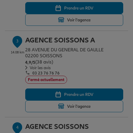
Prendre un RDV
Garantie des accidents de la vie
Voir l'agence
AGENCE SOISSONS A
Assurance scolaire
3
28 AVENUE DU GENERAL DE GAULLE
14.08 km
02200 SOISSONS
(38 avis)
Note de 4.9 sur 5
Protection juridique
4,9
/5
Voir les avis
03 23 76 76 76
Fermé actuellement
Retraite
Prendre un RDV
Tous nos devis d'assurance
Voir l'agence
AGENCE SOISSONS
4