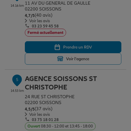
11 AV DU GENERAL DE GAULLE
14.16 km
02200 SOISSONS
(40 avis)
Note de 4.7 sur 5
4,7
/5
Voir les avis
03 23 59 45 58
Fermé actuellement
Prendre un RDV
Voir l'agence
AGENCE SOISSONS ST
5
CHRISTOPHE
14.53 km
24 RUE ST CHRISTOPHE
02200 SOISSONS
(37 avis)
Note de 4.5 sur 5
4,5
/5
Voir les avis
03 75 18 01 28
Ouvert
08:30 - 12:00 et 13:45 - 18:00