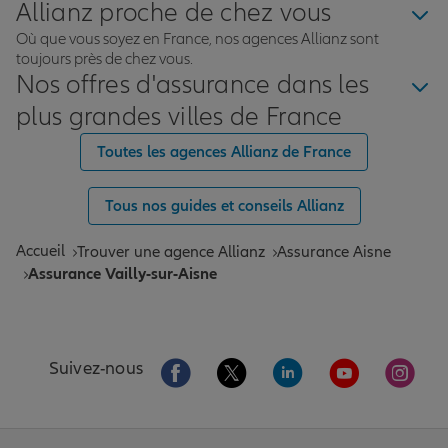
Allianz proche de chez vous
Où que vous soyez en France, nos agences Allianz sont
toujours près de chez vous.
Nos offres d'assurance dans les
plus grandes villes de France
Toutes les agences Allianz de France
Tous nos guides et conseils Allianz
Accueil
Trouver une agence Allianz
Assurance Aisne
Assurance Vailly-sur-Aisne
Aller sur la page Facebook de Allianz
Aller sur la page Twitter de All
Aller sur la page Linke
Aller sur la pa
Aller 
Suivez-nous