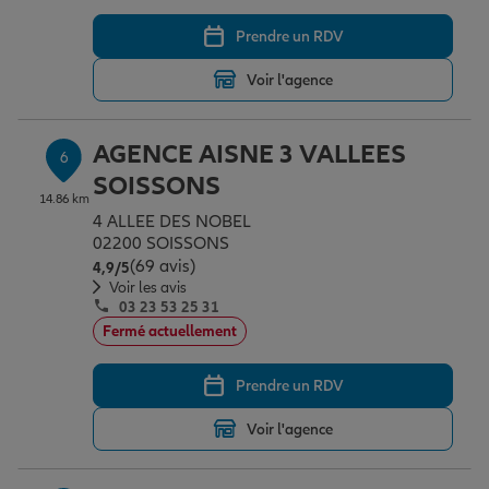
Prendre un RDV
Voir l'agence
AGENCE AISNE 3 VALLEES
6
SOISSONS
14.86 km
4 ALLEE DES NOBEL
02200 SOISSONS
(69 avis)
Note de 4.9 sur 5
4,9
/5
Voir les avis
03 23 53 25 31
Fermé actuellement
Prendre un RDV
Voir l'agence