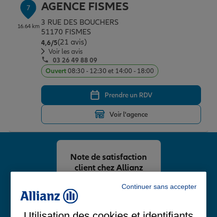
AGENCE FISMES
7
3 RUE DES BOUCHERS
16.64 km
51170 FISMES
(21 avis)
Note de 4.6 sur 5
4,6
/5
Voir les avis
03 26 49 88 09
Ouvert
08:30 - 12:30 et 14:00 - 18:00
Prendre un RDV
Voir l'agence
Note de satisfaction
client chez Allianz
4,8
/5
Continuer sans accepter
Note de 4.8 sur 5
Avis Google
Utilisation des cookies et identifiants