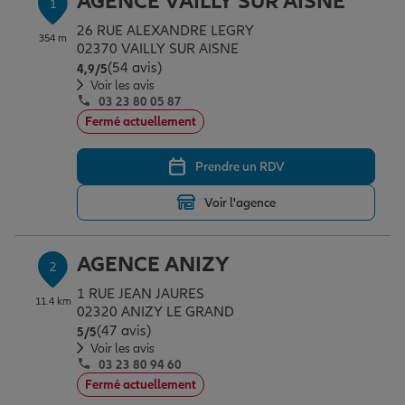
AGENCE VAILLY SUR AISNE
1
Épargne & retraite
Assurance emprunteur
Prévoyance et dépendance
Protection de la famille
26 RUE ALEXANDRE LEGRY
354 m
02370 VAILLY SUR AISNE
(54 avis)
Note de 4.9 sur 5
4,9
/5
Vos projets
Assurance animal de compagnie
Protection juridique
Plan épargne retraite
Voir les avis
03 23 80 05 87
Fermé actuellement
Conseil assurance
Assurance vie
Partir en vacances
Prendre un RDV
Voir l'agence
Outre-mer
Placements financiers
Déménager
AGENCE ANIZY
2
Professionnels
Investissements immobiliers
Changer de voiture
Assurance auto
1 RUE JEAN JAURES
11.4 km
02320 ANIZY LE GRAND
(47 avis)
Note de 5 sur 5
5
/5
Allianz en France
Transmission
Départ à la retraite
Assurance habitation
Voir les avis
03 23 80 94 60
Fermé actuellement
Préparer l’avenir
Le Pack Famille