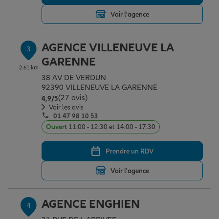
Voir l'agence
Garantie des accidents de la vie
AGENCE VILLENEUVE LA
3
GARENNE
Assurance scolaire
2.61 km
38 AV DE VERDUN
92390 VILLENEUVE LA GARENNE
(27 avis)
Note de 4.9 sur 5
4,9
/5
Protection juridique
Voir les avis
01 47 98 10 53
Ouvert
11:00 - 12:30 et 14:00 - 17:30
Retraite
Prendre un RDV
Voir l'agence
Tous nos devis d'assurance
AGENCE ENGHIEN
4