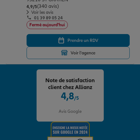
(340 avis)
Note de 4.9 sur 5
4,9
/5
Voir les avis
01 39 89 05 24
Fermé aujourd'hui
Prendre un RDV
Voir l'agence
Note de satisfaction
client chez Allianz
4,8
/5
Note de 4.8 sur 5
Avis Google