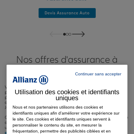
Devis Assurance Auto
Nos offres d'assurance à
Villetaneuse
Continuer sans accepter
Villetaneuse, ville dynamique de Seine-Saint-Denis située à
Utilisation des cookies et identifiants
proximité de Paris, mérite une protection sur mesure. Nous vous
uniques
proposons une large gamme d'assurances adaptées à vos besoins,
que vous soyez résident du quartier Allende, des Mobiles ou des
Nous et nos partenaires utilisons des cookies et
Joncherolles.
identifiants uniques afin d'améliorer votre expérience sur
Chez nous, vous trouverez des solutions pour assurer votre véhicule
le site. Ces cookies et identifiants uniques servent à
avec notre
assurance auto à Villetaneuse
. Nous offrons également
personnaliser le contenu du site, en mesurer la
une couverture complète pour votre logement grâce à notre
fréquentation, permettre des publicités ciblées et en
assurance habitation
à Villetaneuse, que vous soyez locataire ou