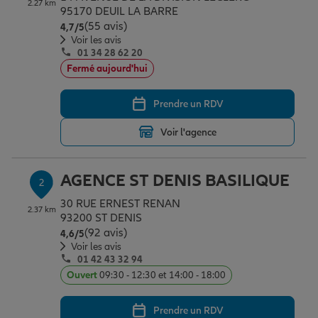
2.27 km
Épargne & retraite
Assurance emprunteur
Prévoyance et dépendance
Protection de la famille
95170 DEUIL LA BARRE
(55 avis)
Note de 4.7 sur 5
4,7
/5
Voir les avis
01 34 28 62 20
Vos projets
Assurance animal de compagnie
Protection juridique
Plan épargne retraite
Fermé aujourd'hui
Prendre un RDV
Conseil assurance
Assurance vie
Partir en vacances
Voir l'agence
Outre-mer
Placements financiers
Déménager
AGENCE ST DENIS BASILIQUE
2
30 RUE ERNEST RENAN
2.37 km
Professionnels
Investissements immobiliers
Changer de voiture
Assurance auto
93200 ST DENIS
(92 avis)
Note de 4.6 sur 5
4,6
/5
Voir les avis
01 42 43 32 94
Allianz en France
Transmission
Départ à la retraite
Assurance habitation
Ouvert
09:30 - 12:30 et 14:00 - 18:00
Prendre un RDV
Préparer l’avenir
Le Pack Famille