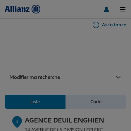
Men
Assistance
Particuliers
Assurance Villetaneuse : 7
agences Allianz à proximité
Véhicules
de Villetaneuse
Habitation & emprunteur
Auto
Modifier ma recherche
Santé & prévoyance
2 roues
Habitation
Liste
Carte
Famille Loisirs
Autres véhicules
Équipements habitation
Santé
AGENCE DEUIL ENGHIEN
1
14 AVENUE DE LA DIVISION LECLERC