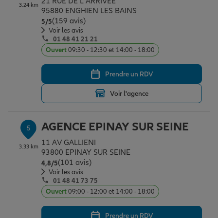
21 RUE DE L ARRIVEE
3.24 km
95880 ENGHIEN LES BAINS
(159 avis)
Note de 5 sur 5
5
/5
Voir les avis
01 48 41 21 21
Ouvert
09:30 - 12:30 et 14:00 - 18:00
Prendre un RDV
Voir l'agence
AGENCE EPINAY SUR SEINE
5
11 AV GALLIENI
3.33 km
93800 EPINAY SUR SEINE
(101 avis)
Note de 4.8 sur 5
4,8
/5
Voir les avis
01 48 41 73 75
Ouvert
09:00 - 12:00 et 14:00 - 18:00
Prendre un RDV