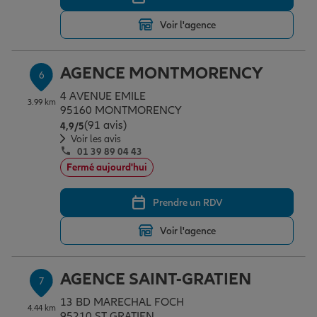
Voir l'agence
AGENCE MONTMORENCY
6
4 AVENUE EMILE
3.99 km
95160 MONTMORENCY
(91 avis)
Note de 4.9 sur 5
4,9
/5
Voir les avis
01 39 89 04 43
Fermé aujourd'hui
Prendre un RDV
Voir l'agence
AGENCE SAINT-GRATIEN
7
13 BD MARECHAL FOCH
4.44 km
95210 ST GRATIEN