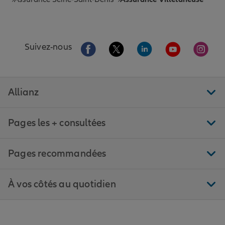
Aller sur la page Facebook de Allianz
Aller sur la page Twitter de All
Aller sur la page Linke
Aller sur la pa
Aller 
Suivez-nous
Allianz
Pages les + consultées
Pages recommandées
À vos côtés au quotidien