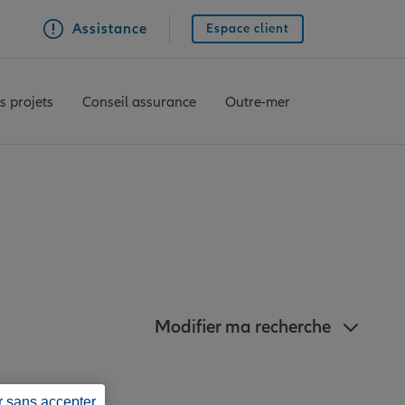
Assistance
Espace client
s projets
Conseil assurance
Outre-mer
proximité de Clisson
Modifier ma recherche
r sans accepter