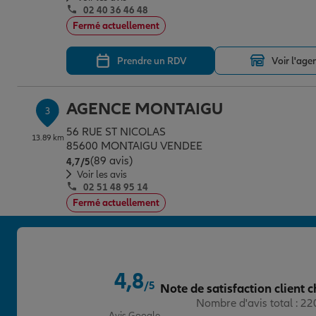
02 40 36 46 48
Fermé actuellement
Prendre un RDV
Voir l'age
AGENCE MONTAIGU
3
56 RUE ST NICOLAS
13.89 km
85600 MONTAIGU VENDEE
(89 avis)
Note de 4.7 sur 5
4,7
/5
Voir les avis
02 51 48 95 14
Fermé actuellement
Prendre un RDV
Voir l'age
4,8
AGENCE VERTOU
/5
Note de satisfaction client c
4
Note de 4.8 sur 5
Nombre d'avis total : 2
40 BIS RUE HENRI DELAHAYE
17.96 km
Avis Google