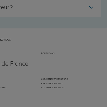
teur ?
ez vous.
BOUGUENAIS
s de France
ASSURANCE STRASBOURG
ASSURANCE TOULON
TIENNE
ASSURANCE TOULOUSE