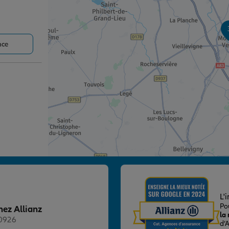
nce
nce
L'
Po
hez Allianz
la
20926
d’