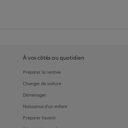
anz
in de Allianz
ge Youtube de Allianz
ur la page Instagram de Allianz
À vos côtés au quotidien
Préparer la rentrée
Changer de voiture
Déménager
Naissance d'un enfant
Préparer l’avenir