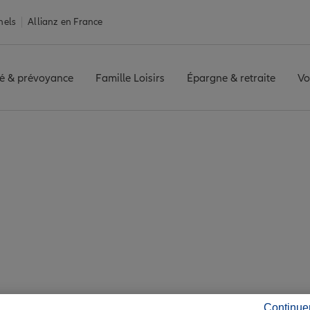
nels
Allianz en France
é & prévoyance
Famille Loisirs
Épargne & retraite
Vo
ue
Assurance Clisson
 7 agences Allianz à 
Continue