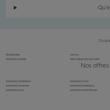
Qu'e
Où que 
SÈVREMOINE
VERTOU
MONTAIGU-VENDÉE
SAINT-SÉBASTIEN-SUR-LOIRE
Nos offres
ASSURANCE BORDEAUX
ASSURANCE LYON
ASSURANCE LE HAVRE
ASSURANCE MARSEILLE
ASSURANCE LILLE
ASSURANCE MONTPELLIER