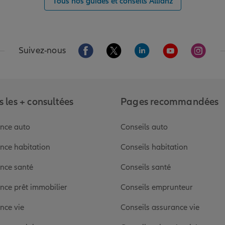
Tous nos guides et conseils Allianz
Aller sur la page Facebook de Allianz
Aller sur la page Twitter de Alli
Aller sur la page Linked
Aller sur la pa
Aller s
Suivez-nous
 les + consultées
Pages recommandées
nce auto
Conseils auto
nce habitation
Conseils habitation
nce santé
Conseils santé
nce prêt immobilier
Conseils emprunteur
nce vie
Conseils assurance vie