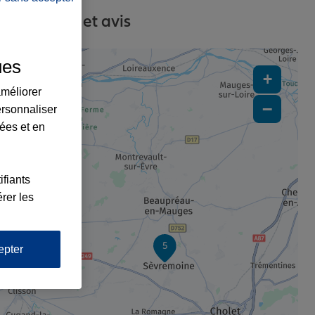
, contacts et avis
ues
+
améliorer
−
ersonnaliser
lées et en
ifiants
rer les
2
5
epter
1