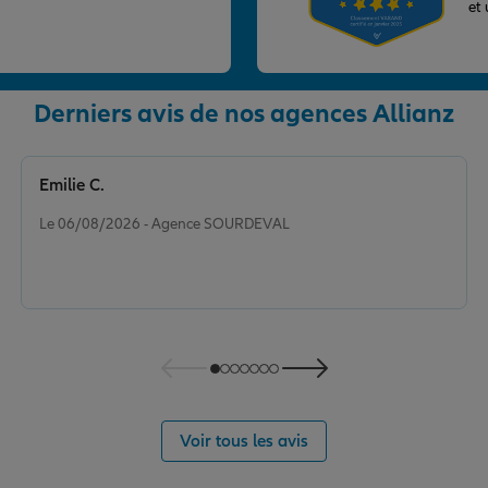
et
Derniers avis de nos agences Allianz
nce
Emilie C.
Note de 5 sur 5
AUGES
Le 06/08/2026 - Agence SOURDEVAL
nce
Voir tous les avis
N