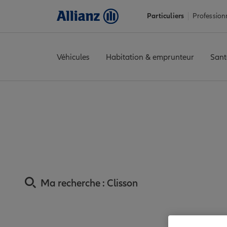
Particuliers
Profession
Véhicules
Habitation & emprunteur
Sant
Accueil
Trouver une agence Allianz
Assurance Loire-Atlantiq
Assurance Clisson :
Ma recherche :
Clisson