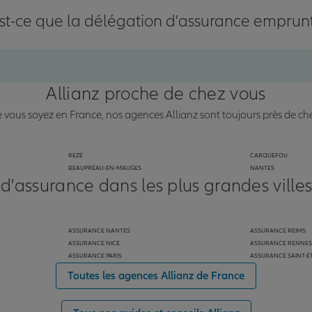
st-ce que la délégation d'assurance emprun
Allianz proche de chez vous
vous soyez en France, nos agences Allianz sont toujours près de ch
REZÉ
CARQUEFOU
BEAUPRÉAU-EN-MAUGES
NANTES
 d'assurance dans les plus grandes ville
ASSURANCE NANTES
ASSURANCE REIMS
ASSURANCE NICE
ASSURANCE RENNES
ASSURANCE PARIS
ASSURANCE SAINT-É
Toutes les agences Allianz de France