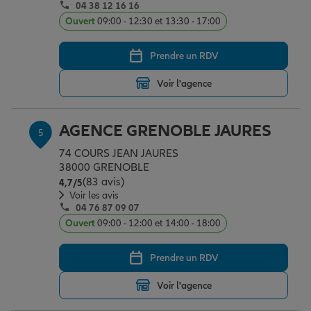
04 38 12 16 16
Ouvert
09:00 - 12:30 et 13:30 - 17:00
Prendre un RDV
Voir l'agence
AGENCE GRENOBLE JAURES
5
74 COURS JEAN JAURES
38000 GRENOBLE
(83 avis)
Note de 4.7 sur 5
4,7
/5
Voir les avis
04 76 87 09 07
Ouvert
09:00 - 12:00 et 14:00 - 18:00
Prendre un RDV
Voir l'agence