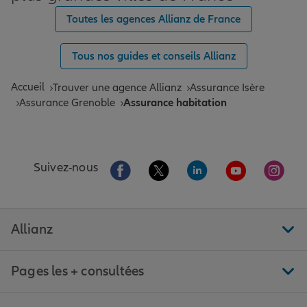
Toutes les agences Allianz de France
Tous nos guides et conseils Allianz
Accueil
Trouver une agence Allianz
Assurance Isère
Assurance Grenoble
Assurance habitation
Aller sur la page Facebook de Allianz
Aller sur la page Twitter de All
Aller sur la page Linke
Aller sur la pa
Aller 
Suivez-nous
Allianz
Pages les + consultées