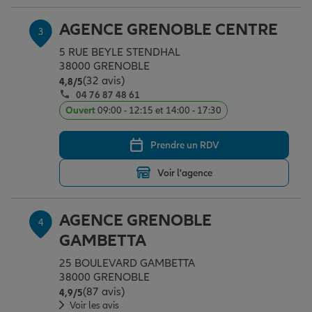
AGENCE GRENOBLE CENTRE
3
Garantie des accidents de la vie
5 RUE BEYLE STENDHAL
38000 GRENOBLE
(32 avis)
Note de 4.8 sur 5
4,8
/5
04 76 87 48 61
Assurance scolaire
Ouvert
09:00 - 12:15 et 14:00 - 17:30
Prendre un RDV
Protection juridique
Voir l'agence
Retraite
AGENCE GRENOBLE
4
GAMBETTA
Tous nos devis d'assurance
25 BOULEVARD GAMBETTA
38000 GRENOBLE
(87 avis)
Note de 4.9 sur 5
4,9
/5
Voir les avis