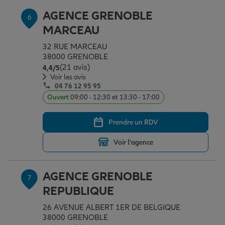
AGENCE GRENOBLE
6
MARCEAU
32 RUE MARCEAU
38000 GRENOBLE
(21 avis)
Note de 4.4 sur 5
4,4
/5
Voir les avis
04 76 12 95 95
Ouvert
09:00 - 12:30 et 13:30 - 17:00
Prendre un RDV
Voir l'agence
AGENCE GRENOBLE
7
REPUBLIQUE
26 AVENUE ALBERT 1ER DE BELGIQUE
38000 GRENOBLE