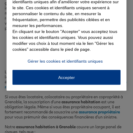
identifiants uniques afin d'améliorer votre expérience sur
grenoblois et des risques spécifiques liés à la région, comme les
le site. Ces cookies et identifiants uniques servent à
intempéries hivernales ou les risques naturels, nous sommes en
mesure de vous proposer une
assurance habitation à Grenoble
qui
personnaliser le contenu du site, en mesurer la
répond précisément à vos attentes. N'hésitez pas à prendre rendez-
fréquentation, permettre des publicités ciblées et en
vous dans l'une de nos agences pour bénéficier de conseils
mesurer les performances.
personnalisés et obtenir un devis adapté à votre profil.
En cliquant sur le bouton "Accepter" vous acceptez tous
les cookies et identifiants uniques. Vous pouvez aussi
Assurance habitation à
modifier vos choix à tout moment via le lien "Gérer les
cookies" accessible dans le pied de page.
Grenoble
Gérer les cookies et identifiants uniques
L'
assurance habitation
est indispensable pour protéger votre
logement et vos biens des risques du quotidien. Elle vous couvre
Accepter
également en cas de dommages causés à autrui grâce à la
garantie
responsabilité civile
.
Si vous êtes locataire, colocataire ou propriétaire en copropriété à
Grenoble, la souscription d'une
assurance habitation
est une
obligation légale. Même si vous êtes propriétaire occupant, il est
fortement recommandé de souscrire une
assurance propriétaire
pour vous prémunir des conséquences financières d'un sinistre.
Notre
assurance habitation à Grenoble
couvre un large panel de
risques, tels que :