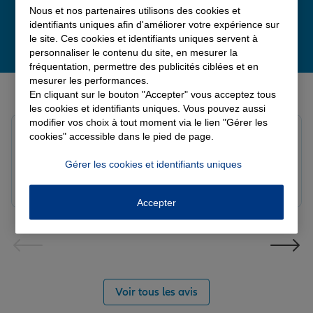
Nous et nos partenaires utilisons des cookies et
identifiants uniques afin d'améliorer votre expérience sur
le site. Ces cookies et identifiants uniques servent à
personnaliser le contenu du site, en mesurer la
fréquentation, permettre des publicités ciblées et en
mesurer les performances.
Derniers avis de nos agences Allianz
En cliquant sur le bouton "Accepter" vous acceptez tous
les cookies et identifiants uniques. Vous pouvez aussi
modifier vos choix à tout moment via le lien "Gérer les
Yayaya M.
cookies" accessible dans le pied de page.
Note de 5 sur 5
Le 07/08/2026 - Agence NANTERRE
Gérer les cookies et identifiants uniques
Merci à Madi pour son écoute et ces conseils précieux.
Réactif et efficace le service impeccable
Accepter
Voir tous les avis