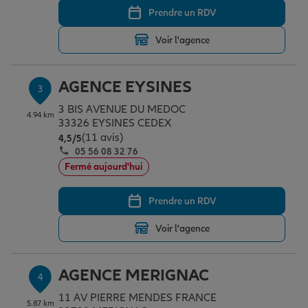
Prendre un RDV
Voir l'agence
Garantie des accidents de la vie
AGENCE EYSINES
3
Assurance scolaire
3 BIS AVENUE DU MEDOC
4.94 km
33326 EYSINES CEDEX
(11 avis)
Note de 4.5 sur 5
4,5
/5
Protection juridique
05 56 08 32 76
Fermé aujourd'hui
Retraite
Prendre un RDV
Voir l'agence
Tous nos devis d'assurance
AGENCE MERIGNAC
4
11 AV PIERRE MENDES FRANCE
5.87 km