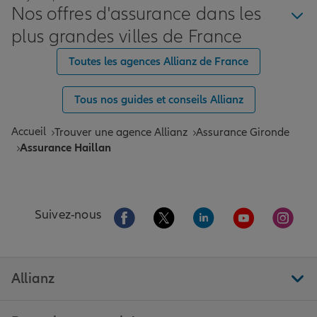
Nos offres d'assurance dans les
plus grandes villes de France
Toutes les agences Allianz de France
Tous nos guides et conseils Allianz
Accueil
Trouver une agence Allianz
Assurance Gironde
Assurance Haillan
Aller sur la page Facebook de Allianz
Aller sur la page Twitter de All
Aller sur la page Linke
Aller sur la pa
Aller 
Suivez-nous
Allianz