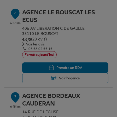
AGENCE LE BOUSCAT LES
6
ECUS
6.27 km
406 AV LIBERATION C DE GAULLE
33110 LE BOUSCAT
(23 avis)
Note de 4.6 sur 5
4,6
/5
Voir les avis
05 56 02 55 15
Fermé aujourd'hui
Prendre un RDV
Voir l'agence
AGENCE BORDEAUX
7
CAUDERAN
6.45 km
14 RUE DE L'EGLISE