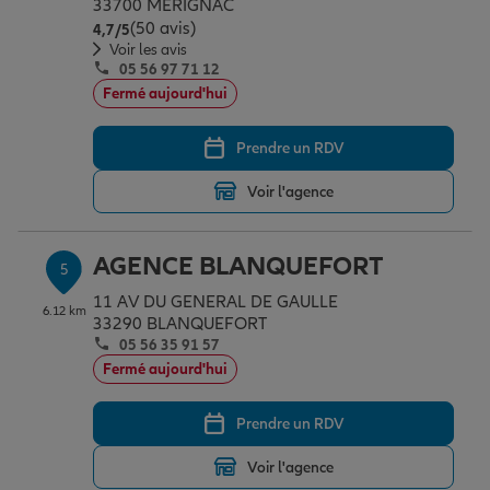
33700 MERIGNAC
(50 avis)
Note de 4.7 sur 5
4,7
/5
Voir les avis
05 56 97 71 12
Fermé aujourd'hui
Prendre un RDV
Voir l'agence
AGENCE BLANQUEFORT
5
11 AV DU GENERAL DE GAULLE
6.12 km
33290 BLANQUEFORT
05 56 35 91 57
Fermé aujourd'hui
Prendre un RDV
Voir l'agence