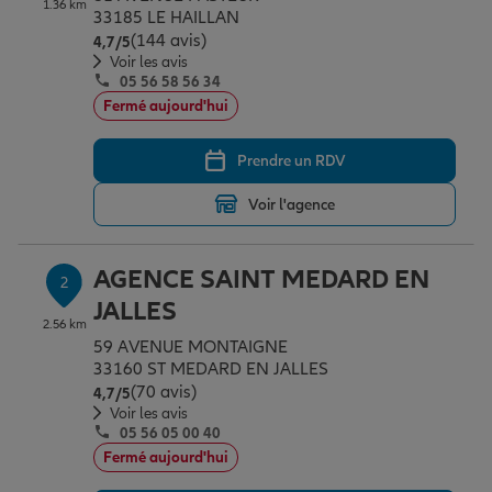
1.36 km
Épargne & retraite
Assurance emprunteur
Prévoyance et dépendance
Protection de la famille
33185 LE HAILLAN
(144 avis)
Note de 4.7 sur 5
4,7
/5
Voir les avis
05 56 58 56 34
Vos projets
Assurance animal de compagnie
Protection juridique
Plan épargne retraite
Fermé aujourd'hui
Prendre un RDV
Conseil assurance
Assurance vie
Partir en vacances
Voir l'agence
Outre-mer
Placements financiers
Déménager
AGENCE SAINT MEDARD EN
2
JALLES
2.56 km
Professionnels
Investissements immobiliers
Changer de voiture
Assurance auto
59 AVENUE MONTAIGNE
33160 ST MEDARD EN JALLES
(70 avis)
Note de 4.7 sur 5
4,7
/5
Allianz en France
Transmission
Départ à la retraite
Assurance habitation
Voir les avis
05 56 05 00 40
Fermé aujourd'hui
Préparer l’avenir
Le Pack Famille