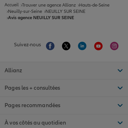
Accueil
Trouver une agence Allianz
Hauts-de-Seine
Neuilly-sur-Seine
NEUILLY SUR SEINE
Avis agence NEUILLY SUR SEINE
Aller sur la page Facebook de Allianz
Aller sur la page Twitter de All
Aller sur la page Linke
Aller sur la pa
Aller 
Suivez-nous
Allianz
Pages les + consultées
Pages recommandées
À vos côtés au quotidien