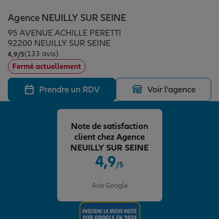
Épargne & retraite
Assurance emprunteur
Prévoyance et dépendance
Protection de la famille
Agence NEUILLY SUR SEINE
95 AVENUE ACHILLE PERETTI
Vos projets
Assurance animal de compagnie
Protection juridique
Plan épargne retraite
92200 NEUILLY SUR SEINE
(133 avis)
Note de 4.9 sur 5
4,9
/5
Fermé actuellement
Conseil assurance
Assurance vie
Partir en vacances
Prendre un RDV
Voir l'agence
Outre-mer
Placements financiers
Déménager
Note de satisfaction
client chez Agence
Professionnels
Investissements immobiliers
Changer de voiture
Assurance auto
NEUILLY SUR SEINE
4,9
/5
Note de 4.9 sur 5
Allianz en France
Transmission
Départ à la retraite
Assurance habitation
Avis Google
Préparer l’avenir
Le Pack Famille