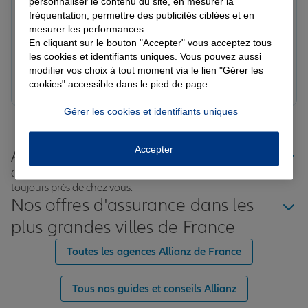
personnaliser le contenu du site, en mesurer la
Note de 5 sur 5
Le 17/02/2026 - Agence NEUILLY SUR SEINE
fréquentation, permettre des publicités ciblées et en
J’ai souscrit à une mutuelle santé, bien moins chère et
mesurer les performances.
avec les même garanties. Je recommande cette agence,
En cliquant sur le bouton "Accepter" vous acceptez tous
les cookies et identifiants uniques. Vous pouvez aussi
un accueil chaleureux et très bienveillant.
modifier vos choix à tout moment via le lien "Gérer les
Prendre un RDV
Voir l'agence
cookies" accessible dans le pied de page.
Gérer les cookies et identifiants uniques
Précédent
1
2
Pagination par 20 avis
Accepter
Allianz proche de chez vous
Où que vous soyez en France, nos agences Allianz sont
toujours près de chez vous.
Nos offres d'assurance dans les
plus grandes villes de France
Toutes les agences Allianz de France
Tous nos guides et conseils Allianz