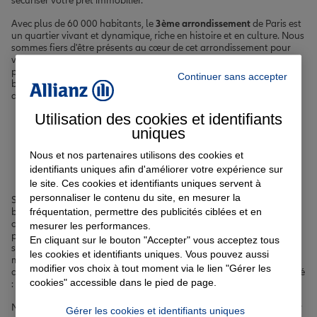
sécuriser votre prêt immobilier.
Avec plus de 60 000 habitants, le
3ème arrondissement
de Paris est
un quartier vivant et dynamique, riche en histoire et en culture. Nous
sommes fiers d'être présents au cœur de cet arrondissement pour
vous offrir un service de proximité et un accompagnement
personnalisé. Nos agents sont à votre écoute pour comprendre vos
Continuer sans accepter
besoins spécifiques et vous proposer les meilleures solutions
d'
assurance à Paris 3ème
.
Utilisation des cookies et identifiants
Votre assurance auto, moto
uniques
ou scooter à Paris 3ème
Nous et nos partenaires utilisons des cookies et
identifiants uniques afin d'améliorer votre expérience sur
le site. Ces cookies et identifiants uniques servent à
personnaliser le contenu du site, en mesurer la
Se déplacer dans les rues étroites du Marais ou sur les grands
fréquentation, permettre des publicités ciblées et en
boulevards du 3ème arrondissement peut parfois s'avérer
compliqué, mais avec la bonne
assurance auto à Paris 3ème
, vous
mesurer les performances.
pouvez circuler l'esprit tranquille. Nous vous proposons des
En cliquant sur le bouton "Accepter" vous acceptez tous
solutions d'
assurance adaptées à votre mode de transport
: auto,
les cookies et identifiants uniques. Vous pouvez aussi
moto, scooter et même vélo ou nouvelles mobilités. Nos offres
modifier vos choix à tout moment via le lien "Gérer les
couvrent les principaux risques auxquels vous pouvez être confronté
cookies" accessible dans le pied de page.
: accident, vol, incendie, bris de glace, catastrophes naturelles, etc.
Nous vous proposons également des options supplémentaires pour
Gérer les cookies et identifiants uniques