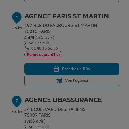
AGENCE PARIS ST MARTIN
6
197 RUE DU FAUBOURG ST MARTIN
1.94 km
75010 PARIS
(125 avis)
Note de 4.4 sur 5
4,4
/5
Voir les avis
01 40 35 56 56
Fermé aujourd'hui
Prendre un RDV
Voir l'agence
AGENCE LIBASSURANCE
7
34 BOULEVARD DES ITALIENS
2.02 km
75009 PARIS
(6 avis)
Note de 5 sur 5
5
/5
Voir les avis