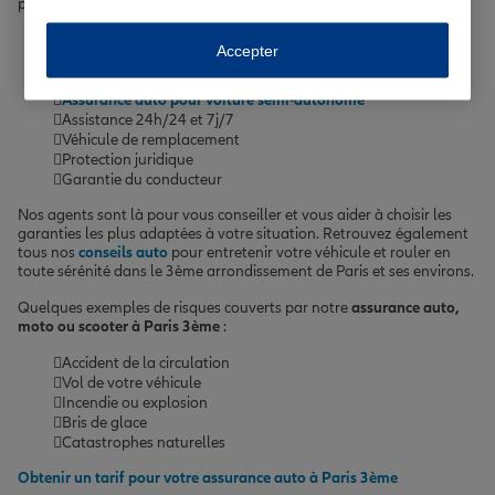
personnaliser votre contrat selon vos besoins :
Assurance auto au kilomètre
pour les petits rouleurs
Accepter
Assurance auto pour malussé ou résilié
Assurance auto pour véhicule électrique ou hybride
Assurance auto pour voiture semi-autonome
Assistance 24h/24 et 7j/7
Véhicule de remplacement
Protection juridique
Garantie du conducteur
Nos agents sont là pour vous conseiller et vous aider à choisir les
garanties les plus adaptées à votre situation. Retrouvez également
tous nos
conseils auto
pour entretenir votre véhicule et rouler en
toute sérénité dans le 3ème arrondissement de Paris et ses environs.
Quelques exemples de risques couverts par notre
assurance auto,
moto ou scooter à Paris 3ème
:
Accident de la circulation
Vol de votre véhicule
Incendie ou explosion
Bris de glace
Catastrophes naturelles
Obtenir un tarif pour votre assurance auto à Paris 3ème