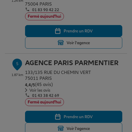
1.24 km
75004 PARIS
01 83 90 42 22
Fermé aujourd'hui
Prendre un RDV
Voir l'agence
AGENCE PARIS PARMENTIER
5
133/135 RUE DU CHEMIN VERT
1.87 km
75011 PARIS
(45 avis)
Note de 4.4 sur 5
4,4
/5
Voir les avis
01 43 38 42 69
Fermé aujourd'hui
Prendre un RDV
Voir l'agence