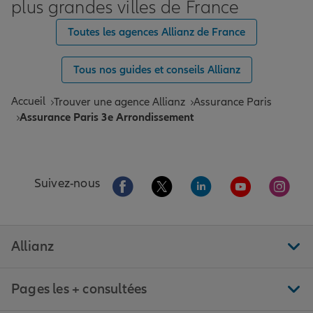
plus grandes villes de France
Toutes les agences Allianz de France
Tous nos guides et conseils Allianz
Accueil
Trouver une agence Allianz
Assurance Paris
Assurance Paris 3e Arrondissement
Aller sur la page Facebook de Allianz
Aller sur la page Twitter de All
Aller sur la page Linke
Aller sur la pa
Aller 
Suivez-nous
Allianz
Pages les + consultées