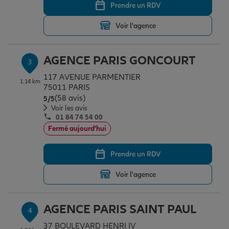
Prendre un RDV
Voir l'agence
Garantie des accidents de la vie
AGENCE PARIS GONCOURT
3
Assurance scolaire
117 AVENUE PARMENTIER
1.14 km
75011 PARIS
(58 avis)
Note de 5 sur 5
5
/5
Protection juridique
Voir les avis
01 84 74 54 00
Fermé aujourd'hui
Retraite
Prendre un RDV
Voir l'agence
Tous nos devis d'assurance
AGENCE PARIS SAINT PAUL
4
37 BOULEVARD HENRI IV