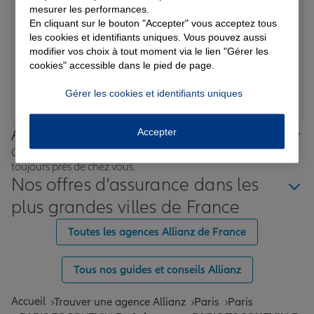
Michel M.
mesurer les performances.
Note de 5 sur 5
En cliquant sur le bouton "Accepter" vous acceptez tous
Le 09/02/2026 - Agence PARIS TOCQUEVILLE
les cookies et identifiants uniques. Vous pouvez aussi
Très bonne écoute. Très bonne réactivité. Très bonne
modifier vos choix à tout moment via le lien "Gérer les
compréhension de mes besoins.
cookies" accessible dans le pied de page.
Prendre un RDV
Voir l'agence
Gérer les cookies et identifiants uniques
Allianz proche de chez vous
Accepter
Où que vous soyez en France, nos agences Allianz sont
toujours près de chez vous.
Nos offres d'assurance dans les
plus grandes villes de France
Toutes les agences Allianz de France
Tous nos guides et conseils Allianz
Accueil
Trouver une agence Allianz
Paris
Paris