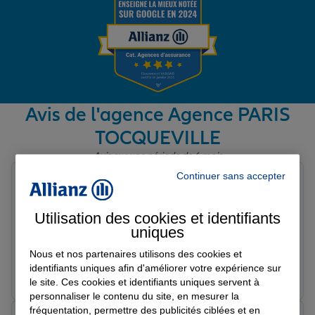
Garantie des accidents de la vie
Assurance scolaire
Avis de l'agence Agence PARIS
TOCQUEVILLE
Protection juridique
Avis sur une période de 6 mois
Continuer sans accepter
Mustapha O.
Note de 5 sur 5
Retraite
Le 23/03/2026 - Agence PARIS TOCQUEVILLE
Utilisation des cookies et identifiants
très bon contacte professionnel, a l'écoute des
uniques
demandes, sympathique. merci
Tous nos devis d'assurance
Nous et nos partenaires utilisons des cookies et
identifiants uniques afin d'améliorer votre expérience sur
Prendre un RDV
Voir l'agence
le site. Ces cookies et identifiants uniques servent à
personnaliser le contenu du site, en mesurer la
fréquentation, permettre des publicités ciblées et en