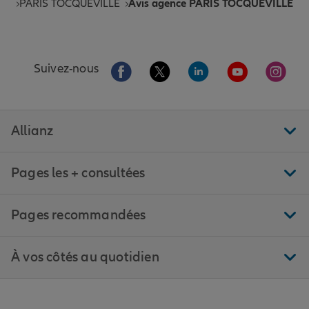
PARIS TOCQUEVILLE
Avis agence PARIS TOCQUEVILLE
Aller sur la page Facebook de Allianz
Aller sur la page Twitter de All
Aller sur la page Linke
Aller sur la pa
Aller 
Suivez-nous
Allianz
Pages les + consultées
Pages recommandées
À vos côtés au quotidien