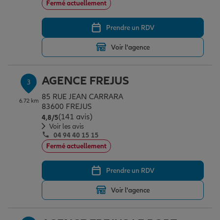
Fermé actuellement
Prendre un RDV
Garantie des accidents de la vie
Voir l'agence
Assurance scolaire
AGENCE FREJUS
3
85 RUE JEAN CARRARA
6.72 km
Protection juridique
83600 FREJUS
(141 avis)
Note de 4.8 sur 5
4,8
/5
Voir les avis
04 94 40 15 15
Retraite
Fermé actuellement
Prendre un RDV
Tous nos devis d'assurance
Voir l'agence