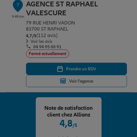
AGENCE ST RAPHAEL
7
VALESCURE
9.49 km
79 RUE HENRI VADON
83700 ST RAPHAEL
(112 avis)
Note de 4.7 sur 5
4,7
/5
Voir les avis
04 94 95 00 91
Fermé actuellement
Prendre un RDV
Voir l'agence
Note de satisfaction
client chez Allianz
4,8
/5
Note de 4.8 sur 5