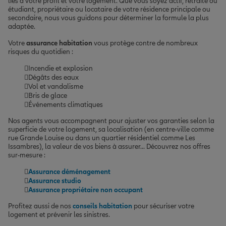
liés à votre profil et votre logement. Que vous soyez actif, retraité ou
étudiant, propriétaire ou locataire de votre résidence principale ou
secondaire, nous vous guidons pour déterminer la formule la plus
adaptée.
Votre
assurance habitation
vous protège contre de nombreux
risques du quotidien :
Incendie et explosion
Dégâts des eaux
Vol et vandalisme
Bris de glace
Événements climatiques
Nos agents vous accompagnent pour ajuster vos garanties selon la
superficie de votre logement, sa localisation (en centre-ville comme
rue Grande Louise ou dans un quartier résidentiel comme Les
Issambres), la valeur de vos biens à assurer... Découvrez nos offres
sur-mesure :
Assurance déménagement
Assurance studio
Assurance propriétaire non occupant
Profitez aussi de nos
conseils habitation
pour sécuriser votre
logement et prévenir les sinistres.