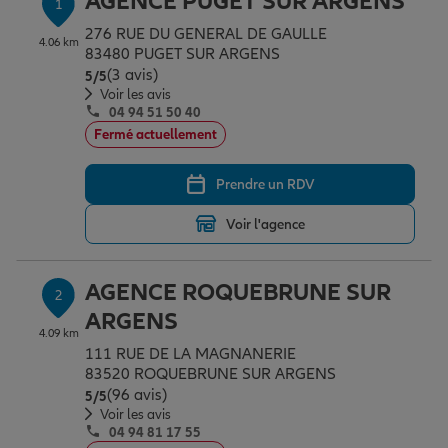
AGENCE PUGET SUR ARGENS
1
Épargne & retraite
Assurance emprunteur
Prévoyance et dépendance
Protection de la famille
276 RUE DU GENERAL DE GAULLE
4.06 km
83480 PUGET SUR ARGENS
(3 avis)
Note de 5 sur 5
5
/5
Vos projets
Assurance animal de compagnie
Protection juridique
Plan épargne retraite
Voir les avis
04 94 51 50 40
Fermé actuellement
Conseil assurance
Assurance vie
Partir en vacances
Prendre un RDV
Voir l'agence
Outre-mer
Placements financiers
Déménager
AGENCE ROQUEBRUNE SUR
2
Professionnels
Investissements immobiliers
Changer de voiture
Assurance auto
ARGENS
4.09 km
111 RUE DE LA MAGNANERIE
Allianz en France
Transmission
Départ à la retraite
Assurance habitation
83520 ROQUEBRUNE SUR ARGENS
(96 avis)
Note de 5 sur 5
5
/5
Voir les avis
04 94 81 17 55
Préparer l’avenir
Le Pack Famille