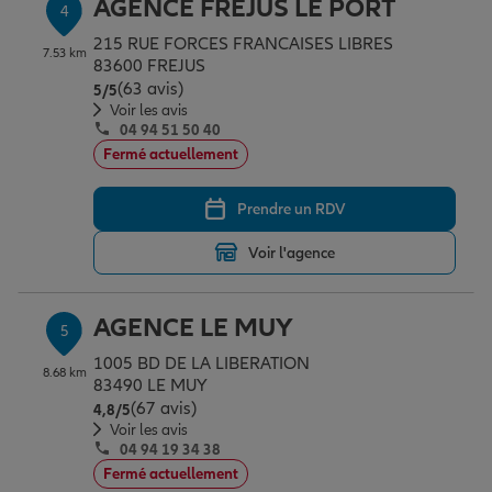
AGENCE FREJUS LE PORT
4
215 RUE FORCES FRANCAISES LIBRES
7.53 km
83600 FREJUS
(63 avis)
Note de 5 sur 5
5
/5
Voir les avis
04 94 51 50 40
Fermé actuellement
Prendre un RDV
Voir l'agence
AGENCE LE MUY
5
1005 BD DE LA LIBERATION
8.68 km
83490 LE MUY
(67 avis)
Note de 4.8 sur 5
4,8
/5
Voir les avis
04 94 19 34 38
Fermé actuellement