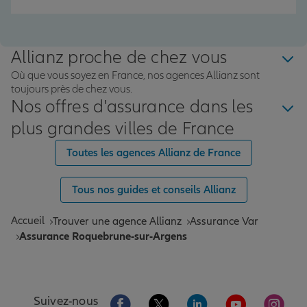
Allianz proche de chez vous
Où que vous soyez en France, nos agences Allianz sont
toujours près de chez vous.
Nos offres d'assurance dans les
plus grandes villes de France
Toutes les agences Allianz de France
Tous nos guides et conseils Allianz
Accueil
Trouver une agence Allianz
Assurance Var
Assurance Roquebrune-sur-Argens
Aller sur la page Facebook de Allianz
Aller sur la page Twitter de All
Aller sur la page Linke
Aller sur la pa
Aller 
Suivez-nous