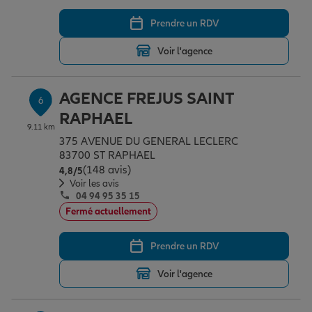
Prendre un RDV
Voir l'agence
AGENCE FREJUS SAINT
6
RAPHAEL
9.11 km
375 AVENUE DU GENERAL LECLERC
83700 ST RAPHAEL
(148 avis)
Note de 4.8 sur 5
4,8
/5
Voir les avis
04 94 95 35 15
Fermé actuellement
Prendre un RDV
Voir l'agence