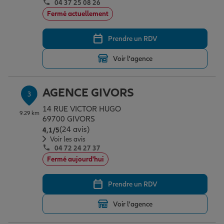
04 37 25 08 26
Fermé actuellement
Garantie des accidents de la vie
Prendre un RDV
Voir l'agence
Assurance scolaire
AGENCE GIVORS
3
Protection juridique
14 RUE VICTOR HUGO
9.29 km
69700 GIVORS
(24 avis)
Note de 4.1 sur 5
4,1
/5
Voir les avis
Retraite
04 72 24 27 37
Fermé aujourd'hui
Tous nos devis d'assurance
Prendre un RDV
Voir l'agence