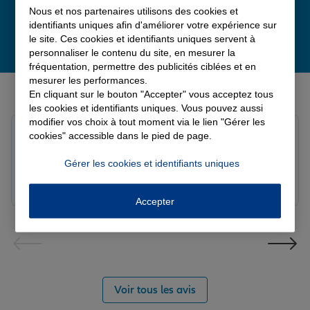
Nous et nos partenaires utilisons des cookies et
identifiants uniques afin d'améliorer votre expérience sur
le site. Ces cookies et identifiants uniques servent à
personnaliser le contenu du site, en mesurer la
fréquentation, permettre des publicités ciblées et en
mesurer les performances.
Derniers avis de nos agences Allianz
En cliquant sur le bouton "Accepter" vous acceptez tous
les cookies et identifiants uniques. Vous pouvez aussi
modifier vos choix à tout moment via le lien "Gérer les
Yayaya M.
cookies" accessible dans le pied de page.
Note de 5 sur 5
Le 07/08/2026 - Agence NANTERRE
Gérer les cookies et identifiants uniques
Merci à Madi pour son écoute et ces conseils précieux.
Réactif et efficace le service impeccable
Accepter
Voir tous les avis