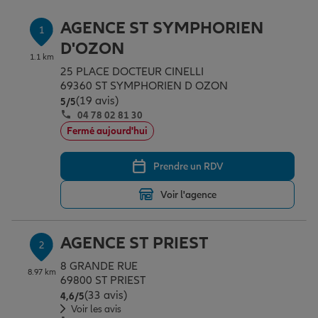
Épargne & retraite
Assurance emprunteur
Prévoyance et dépendance
Protection de la famille
AGENCE ST SYMPHORIEN
1
D'OZON
1.1 km
Vos projets
Assurance animal de compagnie
Protection juridique
Plan épargne retraite
25 PLACE DOCTEUR CINELLI
69360 ST SYMPHORIEN D OZON
(19 avis)
Note de 5 sur 5
5
/5
Conseil assurance
Assurance vie
Partir en vacances
04 78 02 81 30
Fermé aujourd'hui
Outre-mer
Placements financiers
Déménager
Prendre un RDV
Voir l'agence
Professionnels
Investissements immobiliers
Changer de voiture
Assurance auto
AGENCE ST PRIEST
2
Allianz en France
Transmission
Départ à la retraite
Assurance habitation
8 GRANDE RUE
8.97 km
69800 ST PRIEST
(33 avis)
Note de 4.6 sur 5
4,6
/5
Voir les avis
Préparer l’avenir
Le Pack Famille