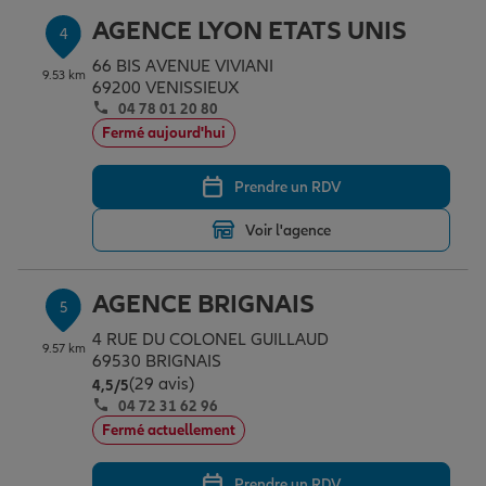
AGENCE LYON ETATS UNIS
4
66 BIS AVENUE VIVIANI
9.53 km
69200 VENISSIEUX
04 78 01 20 80
Fermé aujourd'hui
Prendre un RDV
Voir l'agence
AGENCE BRIGNAIS
5
4 RUE DU COLONEL GUILLAUD
9.57 km
69530 BRIGNAIS
(29 avis)
Note de 4.5 sur 5
4,5
/5
04 72 31 62 96
Fermé actuellement
Prendre un RDV