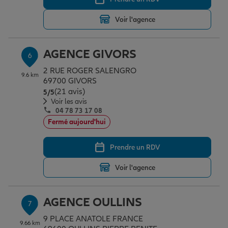
Voir l'agence
AGENCE GIVORS
6
2 RUE ROGER SALENGRO
9.6 km
69700 GIVORS
(21 avis)
Note de 5 sur 5
5
/5
Voir les avis
04 78 73 17 08
Fermé aujourd'hui
Prendre un RDV
Voir l'agence
AGENCE OULLINS
7
9 PLACE ANATOLE FRANCE
9.66 km