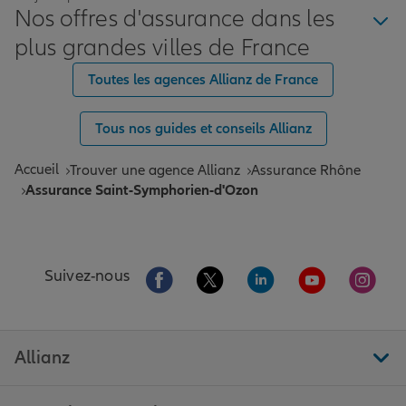
Nos offres d'assurance dans les
plus grandes villes de France
Toutes les agences Allianz de France
Tous nos guides et conseils Allianz
Accueil
Trouver une agence Allianz
Assurance Rhône
Assurance Saint-Symphorien-d'Ozon
Aller sur la page Facebook de Allianz
Aller sur la page Twitter de All
Aller sur la page Linke
Aller sur la pa
Aller 
Suivez-nous
Allianz