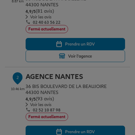
8.87 km
Épargne & retraite
Assurance emprunteur
Prévoyance et dépendance
Protection de la famille
44300 NANTES
(81 avis)
Note de 4.9 sur 5
4,9
/5
Voir les avis
02 40 63 56 22
Vos projets
Assurance animal de compagnie
Protection juridique
Plan épargne retraite
Fermé actuellement
Prendre un RDV
Conseil assurance
Assurance vie
Partir en vacances
Voir l'agence
Outre-mer
Placements financiers
Déménager
AGENCE NANTES
2
36 BIS BOULEVARD DE LA BEAUJOIRE
10.46 km
Professionnels
Investissements immobiliers
Changer de voiture
Assurance auto
44300 NANTES
(93 avis)
Note de 4.9 sur 5
4,9
/5
Voir les avis
02 52 10 87 98
Allianz en France
Transmission
Départ à la retraite
Assurance habitation
Fermé actuellement
Prendre un RDV
Préparer l’avenir
Le Pack Famille