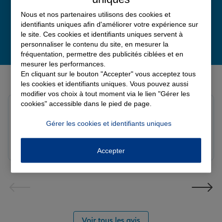
Nous et nos partenaires utilisons des cookies et
identifiants uniques afin d'améliorer votre expérience sur
le site. Ces cookies et identifiants uniques servent à
personnaliser le contenu du site, en mesurer la
fréquentation, permettre des publicités ciblées et en
mesurer les performances.
Derniers avis de nos agences Allianz
En cliquant sur le bouton "Accepter" vous acceptez tous
les cookies et identifiants uniques. Vous pouvez aussi
modifier vos choix à tout moment via le lien "Gérer les
cookies" accessible dans le pied de page.
Yori A.
Note de 5 sur 5
Gérer les cookies et identifiants uniques
Le 05/08/2026 - Agence FORT DE FRANCE
Accepter
Voir tous les avis