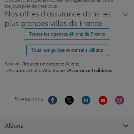
Où que vous soyez en France, nos agences Allianz sont
toujours près de chez vous.
Nos offres d'assurance dans les
plus grandes villes de France
Toutes les agences Allianz de France
Tous nos guides et conseils Allianz
Accueil
Trouver une agence Allianz
Assurance Loire-Atlantique
Assurance Treillières
Aller sur la page Facebook de Allianz
Aller sur la page Twitter de All
Aller sur la page Linke
Aller sur la pa
Aller 
Suivez-nous
Allianz