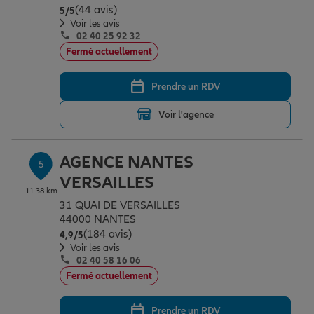
(44 avis)
Note de 5 sur 5
5
/5
Voir les avis
02 40 25 92 32
Fermé actuellement
Prendre un RDV
Voir l'agence
AGENCE NANTES
5
VERSAILLES
11.38 km
31 QUAI DE VERSAILLES
44000 NANTES
(184 avis)
Note de 4.9 sur 5
4,9
/5
Voir les avis
02 40 58 16 06
Fermé actuellement
Prendre un RDV