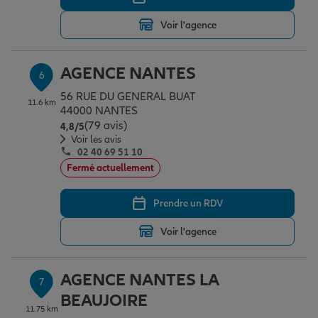
Voir l'agence
AGENCE NANTES
6
56 RUE DU GENERAL BUAT
11.6 km
44000 NANTES
(79 avis)
Note de 4.8 sur 5
4,8
/5
Voir les avis
02 40 69 51 10
Fermé actuellement
Prendre un RDV
Voir l'agence
AGENCE NANTES LA
7
BEAUJOIRE
11.75 km