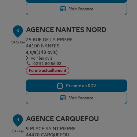
Voir l'agence
Garantie des accidents de la vie
AGENCE NANTES NORD
3
25 RUE DE LA PRIERE
Assurance scolaire
10.62 km
44100 NANTES
(148 avis)
Note de 4.3 sur 5
4,3
/5
Voir les avis
02 51 80 86 02
Protection juridique
Fermé actuellement
Prendre un RDV
Retraite
Voir l'agence
Tous nos devis d'assurance
AGENCE CARQUEFOU
4
9 PLACE SAINT PIERRE
10.7 km
44470 CARQUEFOU